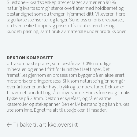
Silestone – kvartsbenkeplater er laget av mer enn 90 %
naturlig kvarts som gir sterke overflater med holdbarhet og
bestandighet som du trenger i hjemmet ditt. Vi leverer i flere
lagerførte steinsorter og farger. Send oss en prisforespørsel,
da hvert enkelt oppdrag prises utfra platestørrelser og
kundetilpasning, samt bruk av materiale under produksjonen.
DEKTON KOMPOSITT
Ultrakompakte plater, som består av 100% naturlige
mineraler, og er helt fritt for kunstige tilsettinger. Det
fremstilles gjennom en prosess som bygger på en akselerert
metaforisk endringsprosess. Slik som naturstein gjennomgår
over årtusener under høyt trykk og temperaturer. Dekton er
tilnærmet porefritt og tåler mye varme. Finnes foreløpig i maks
tykkelse på 20mm. Dekton er syrefast, og tåler varme
kasseroller og stekepanner. Den er UV bestandig og kan brukes
ute som inne. Egnet fra alt til utekjøkken til fasader.
Tilbake til artikkeloversikt