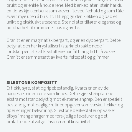
brukt og er enkle å holde rene. Med benkeplater i stein har du
en tidløs kjøkkenbenk som krever lite vedlikehold og som tåler
svært mye uten å bli slitt. I tillegg gir den kjøkken og bad et
unikt og eksklusivt utseende. Steinplater tilfører eleganse og
holdbarhet til rommene i hus og hytte.
Granitt er en magmatisk bergart, og er en dypbergart. Dette
betyr at den har krystallisert (størknet) sakte nede i
jordskorpen, slik at krystallene har fått lang tid til å vokse.
Granitt er sammensatt av kvarts, feltspatt og glimmer.
SILESTONE KOMPOSITT
Er flekk, syre, støt og ripebestandig. Kvarts er en av de
hardeste mineralene som finnes. Dette gjør steinplatene
ekstra motstandsdyktig mot eksterne angrep. Den er spesielt
bestandig mot daglige rutineoppgaver som væske, flekker og
riper er ingen bekymring. Silestone benkeplater og vasker
tilbys i mange farger med forskjellige teksturer og det
omfattende utvalget inspirerer til kreativitet.