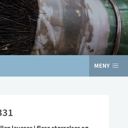
MENY
331