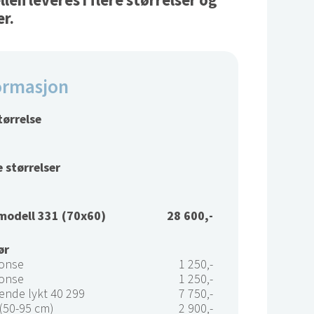
en leveres i flere størrelser og
er.
ormasjon
tørrelse
 størrelser
modell 331 (70x60)
28 600,-
ør
ronse
1 250,-
ronse
1 250,-
nde lykt 40 299
7 750,-
50-95 cm)
2 900,-