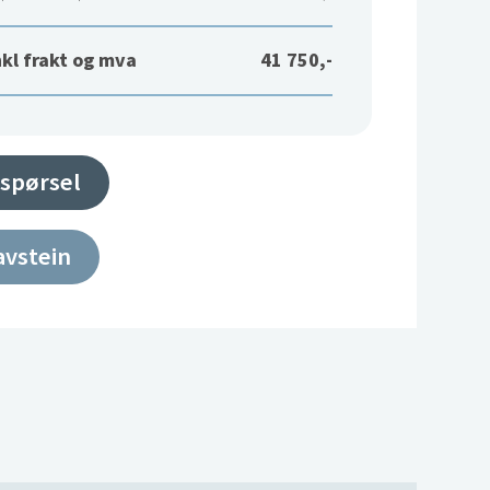
nkl frakt og mva
41 750,-
spørsel
avstein