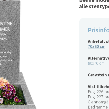
Denne modell
alle stentyp
Prisinf
Anbefalt s
70x60 cm
Alternative
80x70 cm
Gravstein 
Vist tilbeh
Fugl 226 b
Fugl 227 b
Gjennomgåe
Bedramme (