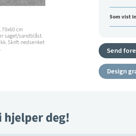
Som vist i
t, 70x60 cm
er saget/sandblåst.
kk. Skrift nedsenket
.
Send fore
Design gr
i hjelper deg!