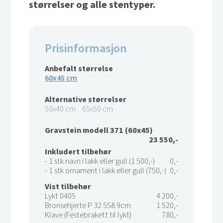
størrelser og alle stentyper.
Prisinformasjon
Anbefalt størrelse
60x45 cm
Alternative størrelser
50x40 cm
65x50 cm
Gravstein modell 371 (60x45)
23 550,-
Inkludert tilbehør
- 1 stk navn i lakk eller gull (1 500,-)
0,-
- 1 stk ornament i lakk eller gull (750,-)
0,-
Vist tilbehør
Lykt 0405
4 200,-
Bronsehjerte P 32 558 9cm
1 520,-
Klave (Festebrakett til lykt)
780,-