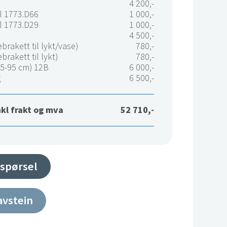
4 200,-
 1773.D66
1 000,-
 1773.D29
1 000,-
4 500,-
brakett til lykt/vase)
780,-
brakett til lykt)
780,-
75-95 cm) 12B
6 000,-
g
6 500,-
nkl frakt og mva
52 710,-
spørsel
avstein