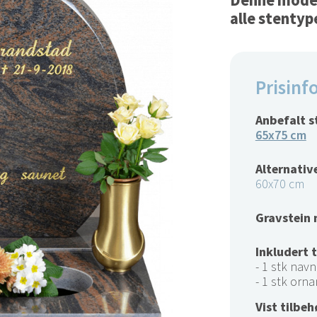
Denne modell
alle stentyp
Prisinf
Anbefalt s
65x75 cm
Alternative
60x70 cm
Gravstein 
Inkludert 
- 1 stk navn 
- 1 stk orna
Vist tilbeh