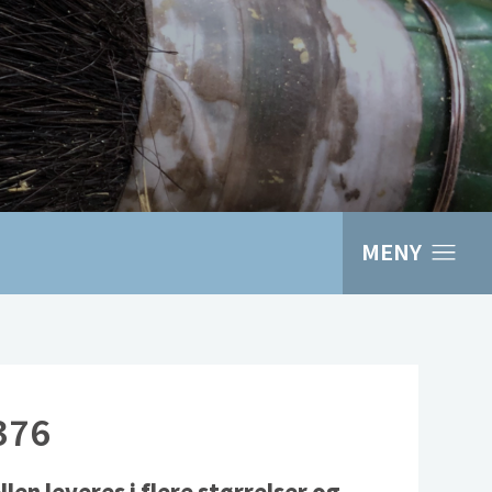
MENY
376