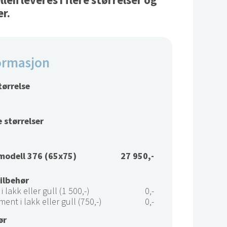
en leveres i flere størrelser og
er.
ormasjon
tørrelse
 størrelser
modell 376 (65x75)
27 950,-
tilbehør
i lakk eller gull (1 500,-)
0,-
ment i lakk eller gull (750,-)
0,-
ør