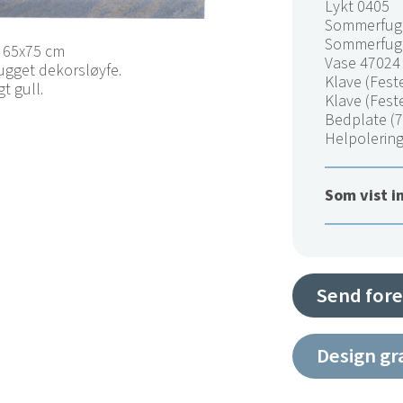
Lykt 0405
Sommerfugl
Sommerfugl
, 65x75 cm
Vase 47024
ugget dekorsløyfe.
Klave (Feste
gt gull.
Klave (Feste
Bedplate (
Helpolerin
Som vist i
Send fore
Design gr