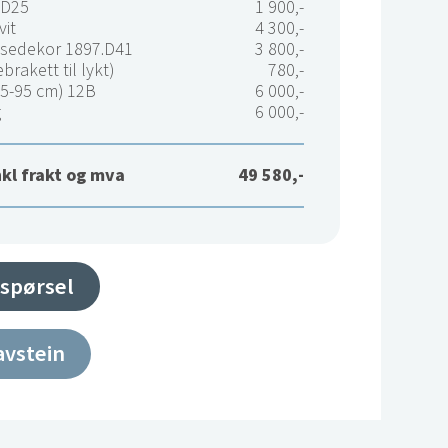
.D25
1 900,-
vit
4 300,-
nsedekor 1897.D41
3 800,-
brakett til lykt)
780,-
75-95 cm) 12B
6 000,-
g
6 000,-
nkl frakt og mva
49 580,-
spørsel
avstein