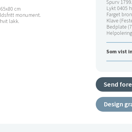
Spurv 1799
Lykt 0405 h
, 65x80 cm
Farget bro
oldsfritt monument.
Klave (Feste
hvit lakk.
Bedplate (
Helpolerin
Som vist i
Send fore
Design gr