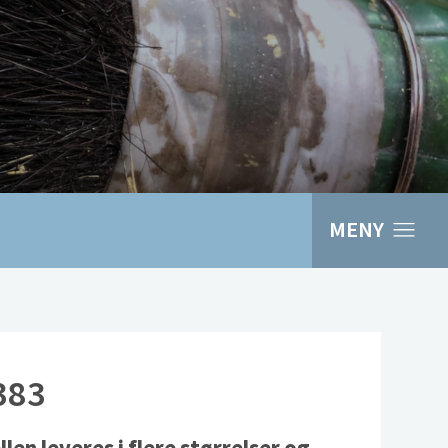
MENY
383