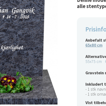
Denne modell
alle stentyp
Prisinf
Anbefalt s
65x80 cm
Alternative
55x75 cm
Gravstein 
Inkludert 
- 1 stk navn 
- 1 stk orna
Vist tilbeh