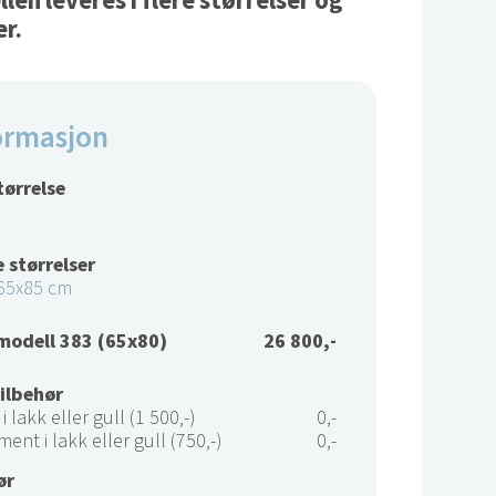
en leveres i flere størrelser og
er.
ormasjon
tørrelse
 størrelser
65x85 cm
modell 383 (65x80)
26 800,-
tilbehør
i lakk eller gull (1 500,-)
0,-
ment i lakk eller gull (750,-)
0,-
ør