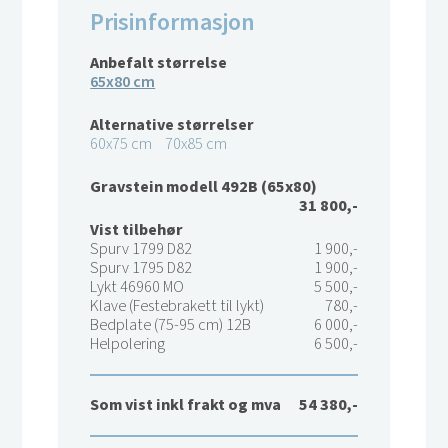
Prisinformasjon
Anbefalt størrelse
65x80 cm
Alternative størrelser
60x75 cm
70x85 cm
Gravstein modell 492B (65x80)
31 800,-
Vist tilbehør
Spurv 1799 D82
1 900,-
Spurv 1795 D82
1 900,-
Lykt 46960 MO
5 500,-
Klave (Festebrakett til lykt)
780,-
Bedplate (75-95 cm) 12B
6 000,-
Helpolering
6 500,-
Som vist inkl frakt og mva
54 380,-