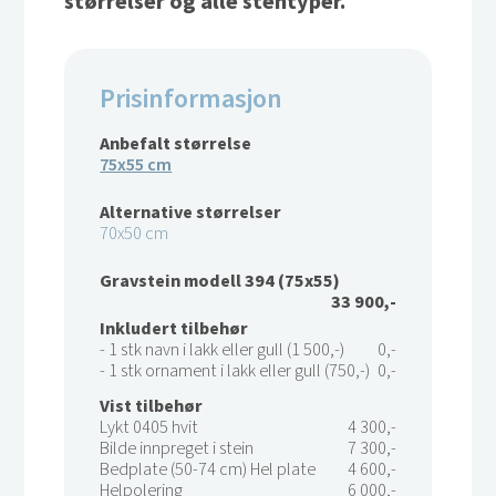
størrelser og alle stentyper.
Prisinformasjon
Anbefalt størrelse
75x55 cm
Alternative størrelser
70x50 cm
Gravstein modell 394 (75x55)
33 900,-
Inkludert tilbehør
- 1 stk navn i lakk eller gull (1 500,-)
0,-
- 1 stk ornament i lakk eller gull (750,-)
0,-
Vist tilbehør
Lykt 0405 hvit
4 300,-
Bilde innpreget i stein
7 300,-
Bedplate (50-74 cm) Hel plate
4 600,-
Helpolering
6 000,-