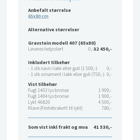
Anbefalt størrelse
65x80 cm
Alternative størrelser
Gravstein modell 407 (65x80)
Leveres helpolert
0,-
32 450,-
Inkludert tilbehør
- 1 stk navn i lakk eller gull (1 500,-)
0,-
- 1 stk ornament i lakk eller gull (750,-)
0,-
Vist tilbehør
Fugl 1402 lys bronse
1 900,-
Fugl 1404 lys bronse
1 900,-
Lykt 46820
4 500,-
Klave (Festebrakett til lykt)
780,-
Som vist inkl frakt og mva
41 530,-