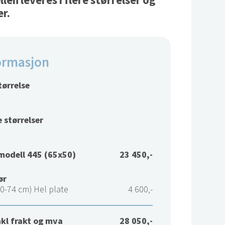
en leveres i flere størrelser og
er.
ormasjon
tørrelse
 størrelser
modell 445 (65x50)
23 450,-
ør
0-74 cm) Hel plate
4 600,-
nkl frakt og mva
28 050,-