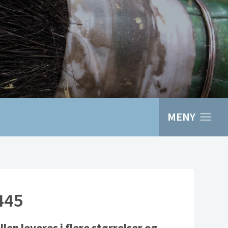
MENY
445