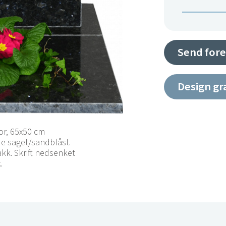
Send fore
Design gr
or, 65x50 cm
de saget/sandblåst.
kk. Skrift nedsenket
.