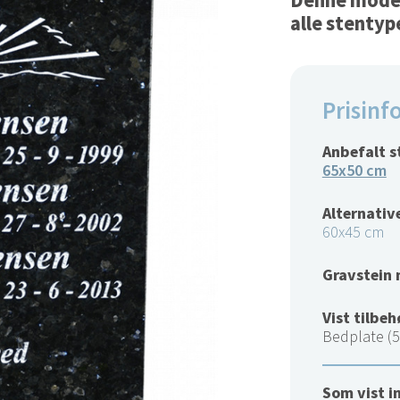
Denne modell
alle stentyp
Prisinf
Anbefalt s
65x50 cm
Alternative
60x45 cm
Gravstein 
Vist tilbeh
Bedplate (5
Som vist i