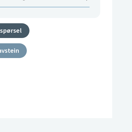
spørsel
avstein