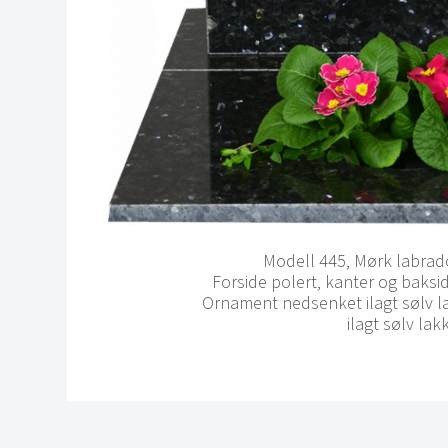
Modell 445, Mørk labrad
Forside polert, kanter og baksi
Ornament nedsenket ilagt sølv la
ilagt sølv lakk