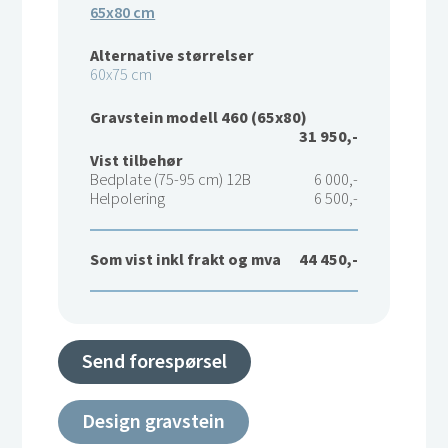
65x80 cm
Alternative størrelser
60x75 cm
Gravstein modell 460 (65x80)
31 950,-
Vist tilbehør
Bedplate (75-95 cm) 12B
6 000,-
Helpolering
6 500,-
Som vist inkl frakt og mva
44 450,-
Send forespørsel
Design gravstein