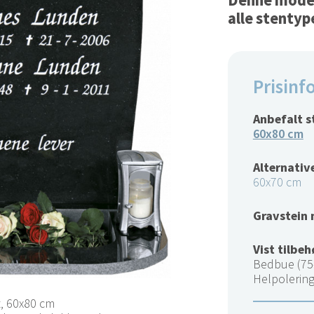
Denne modell
alle stentyp
Prisinf
Anbefalt s
60x80 cm
Alternative
60x70 cm
Gravstein 
Vist tilbeh
Bedbue (75
Helpolerin
t, 60x80 cm