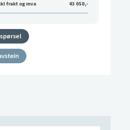
nkl frakt og mva
43 050,-
spørsel
avstein