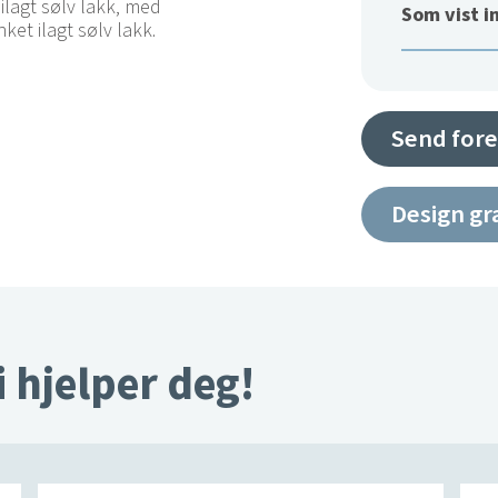
lagt sølv lakk, med
Som vist i
nket ilagt sølv lakk.
Send fore
Design gr
i hjelper deg!