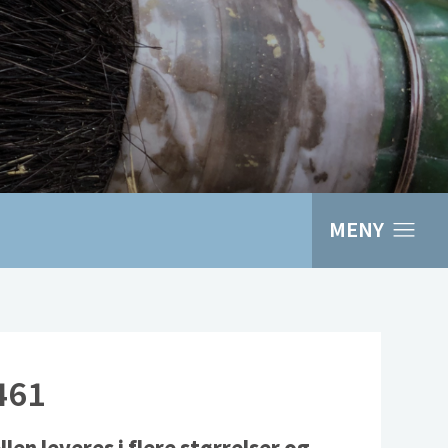
MENY
461