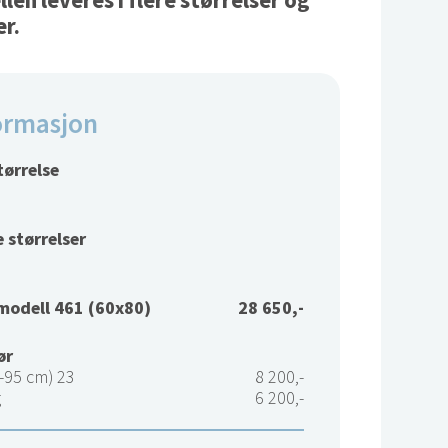
en leveres i flere størrelser og
er.
ormasjon
tørrelse
 størrelser
modell 461 (60x80)
28 650,-
ør
-95 cm) 23
8 200,-
g
6 200,-