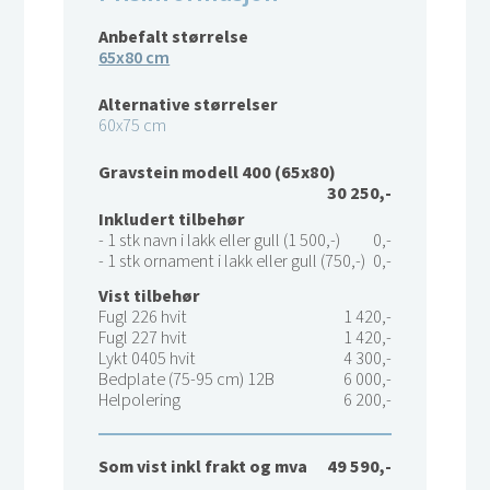
Anbefalt størrelse
65x80 cm
Alternative størrelser
60x75 cm
Gravstein modell 400 (65x80)
30 250,-
Inkludert tilbehør
- 1 stk navn i lakk eller gull (1 500,-)
0,-
- 1 stk ornament i lakk eller gull (750,-)
0,-
Vist tilbehør
Fugl 226 hvit
1 420,-
Fugl 227 hvit
1 420,-
Lykt 0405 hvit
4 300,-
Bedplate (75-95 cm) 12B
6 000,-
Helpolering
6 200,-
Som vist inkl frakt og mva
49 590,-