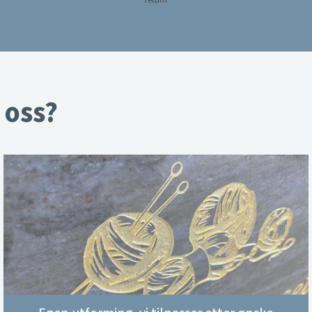
return
 oss?