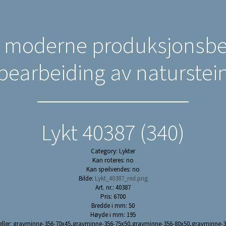
n moderne produksjonsbed
bearbeiding av naturstei
Lykt 40387 (340)
Category: Lykter
Kan roteres: no
Kan speilvendes: no
Bilde:
Lykt_40387_red.png
Art. nr.: 40387
Pris: 6700
Bredde i mm: 50
Høyde i mm: 195
eller: gravminne-356-70x45,gravminne-356-75x50,gravminne-356-80x50,gravminne-