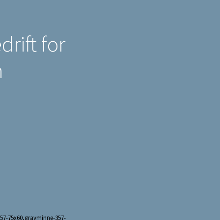
rift for
n
357-75x60,gravminne-357-