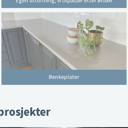
Egen utforming, vi tilpasser etter ønske
Benkeplater
 prosjekter