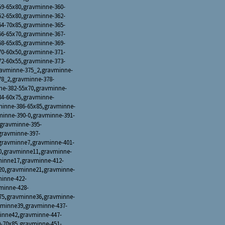
59-65x80,gravminne-360-
62-65x80,gravminne-362-
64-70x85,gravminne-365-
66-65x70,gravminne-367-
68-65x85,gravminne-369-
70-60x50,gravminne-371-
72-60x55,gravminne-373-
ravminne-375_2,gravminne-
78_2,gravminne-378-
ne-382-55x70,gravminne-
84-60x75,gravminne-
minne-386-65x85,gravminne-
minne-390-0,gravminne-391-
gravminne-395-
gravminne-397-
gravminne7,gravminne-401-
0,gravminne11,gravminne-
inne17,gravminne-412-
20,gravminne21,gravminne-
inne-422-
minne-428-
75,gravminne36,gravminne-
vminne39,gravminne-437-
inne42,gravminne-447-
-70x85,gravminne-451-