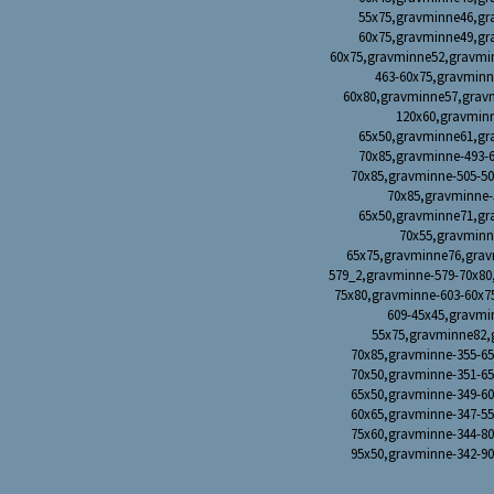
55x75,gravminne46,gr
60x75,gravminne49,gr
60x75,gravminne52,gravmi
463-60x75,gravminn
60x80,gravminne57,grav
120x60,gravmin
65x50,gravminne61,gr
70x85,gravminne-493-
70x85,gravminne-505-5
70x85,gravminne-
65x50,gravminne71,gr
70x55,gravminn
65x75,gravminne76,grav
579_2,gravminne-579-70x80
75x80,gravminne-603-60x7
609-45x45,gravmi
55x75,gravminne82,
70x85,gravminne-355-65
70x50,gravminne-351-65
65x50,gravminne-349-60
60x65,gravminne-347-55
75x60,gravminne-344-80
95x50,gravminne-342-90