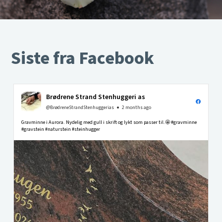
Siste fra Facebook
Brødrene Strand Stenhuggeri as
@BrødreneStrandStenhuggerias
2 months ago
Gravminne i Aurora. Nydelig med gull i skrift og lykt som passer til.🤩 #gravminne
#gravstein #naturstein #steinhugger