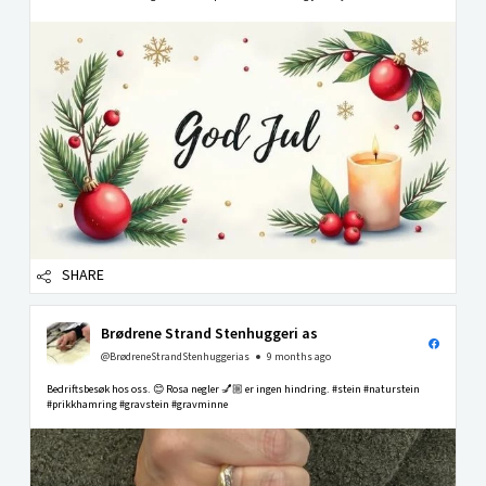
SHARE
Brødrene Strand Stenhuggeri as
@BrødreneStrandStenhuggerias
9 months ago
Bedriftsbesøk hos oss. 😊 Rosa negler 💅🏼 er ingen hindring. #stein #naturstein
#prikkhamring #gravstein #gravminne