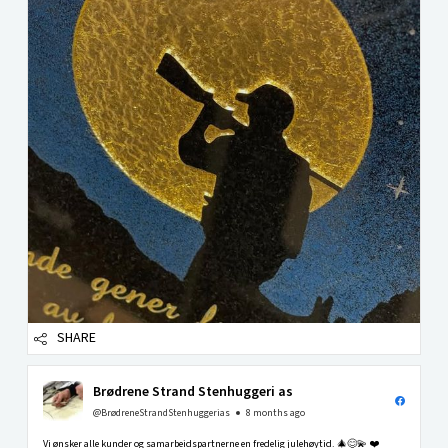
SHARE
Brødrene Strand Stenhuggeri as
@BrødreneStrandStenhuggerias
8 months ago
Vi ønsker alle kunder og samarbeidspartnerne en fredelig julehøytid. 🎄😊💫 ❤️