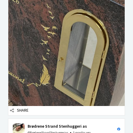
SHARE
Brødrene Strand Stenhuggeri as
@BrødreneStrandStenhuggerias
3 months ago