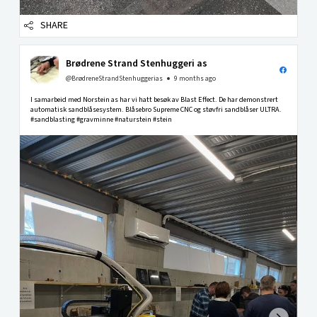
SHARE
Brødrene Strand Stenhuggeri as
@BrødreneStrandStenhuggerias
9 months ago
I samarbeid med Norstein as har vi hatt besøk av Blast Effect. De har demonstrert
automatisk sandblåsesystem. Blåsebro Supreme CNC og støvfri sandblåser ULTRA.
#sandblasting #gravminne #naturstein #stein