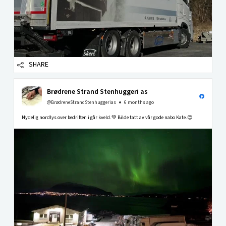
SHARE
Brødrene Strand Stenhuggeri as
@BrødreneStrandStenhuggerias
6 months ago
Nydelig nordlys over bedriften i går kveld.💚 Bilde tatt av vår gode nabo Kate.😊