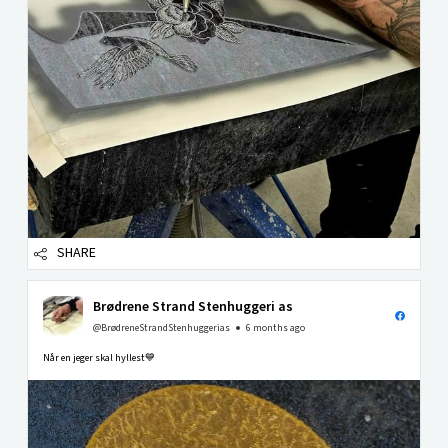
SHARE
Brødrene Strand Stenhuggeri as
@BrødreneStrandStenhuggerias
6 months ago
Når en jeger skal hyllest💙