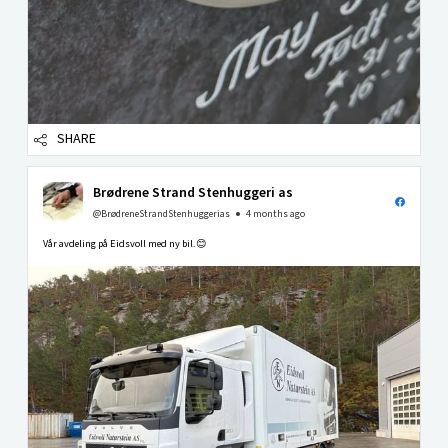
SHARE
Brødrene Strand Stenhuggeri as
@BrødreneStrandStenhuggerias
4 months ago
Vår avdeling på Eidsvoll med ny bil.😊