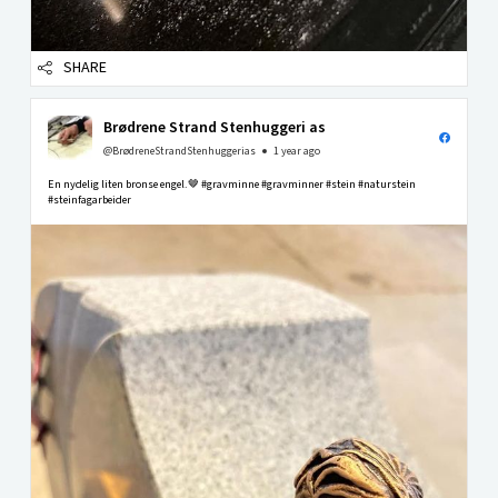
SHARE
Brødrene Strand Stenhuggeri as
@BrødreneStrandStenhuggerias
1 year ago
En nydelig liten bronse engel.🤎 #gravminne #gravminner #stein #naturstein
#steinfagarbeider