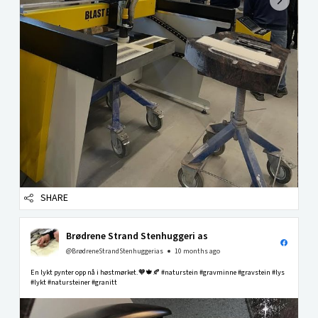
SHARE
Brødrene Strand Stenhuggeri as
@BrødreneStrandStenhuggerias
10 months ago
En lykt pynter opp nå i høstmørket.🧡🍁🍂 #naturstein #gravminne #gravstein #lys
#lykt #natursteiner #granitt