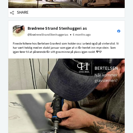
SHARE
Brødrene Strand Stenhuggeri as
@BrødreneStrandStenhuggerias
6 months ago
Fineste folkene hos Bertelsen Gravferd som holder oss i arbeid også på vinterstid. Vi
har vært heldig med en stabil januar som gjør at vi får hentet inn mye stein. Som
igjen fører til at pårørende får sitt gravminne på plass igjen raskt.🤎🩵