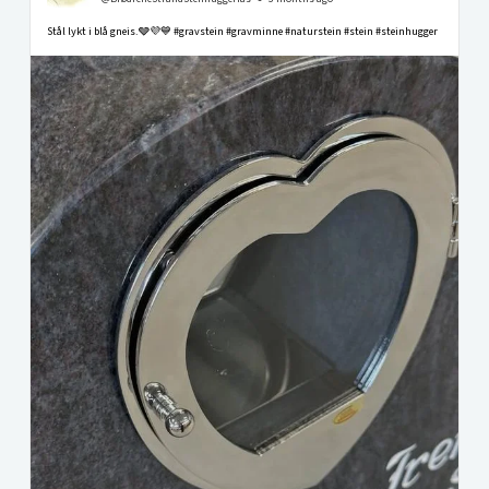
Stål lykt i blå gneis.🩶💜💙 #gravstein #gravminne #naturstein #stein #steinhugger