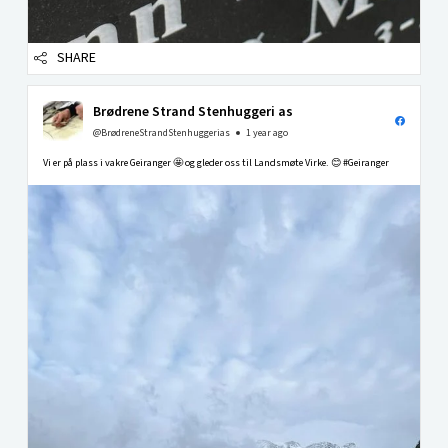
SHARE
Brødrene Strand Stenhuggeri as
@BrødreneStrandStenhuggerias
1 year ago
Vi er på plass i vakre Geiranger 🤩 og gleder oss til Landsmøte Virke. 😊 #Geiranger