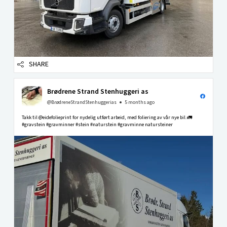
SHARE
Brødrene Strand Stenhuggeri as
@BrødreneStrandStenhuggerias
5 months ago
Takk til @eidefolieprint for nydelig utført arbeid, med foliering av vår nye bil.🚛
#gravstein #gravminner #stein #naturstein #gravminne natursteiner