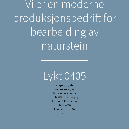
Vi er en moderne
produksjonsbedrift for
bearbeiding av
naturstein
Lykt 0405
Category: Lykter
Kan roteres: yes
Kan speilvendes: no
Bilde:
0405 bronse.png
Art. nr.: 0405 Bronse
Pris: 4200
Høyde i mm: 160
return