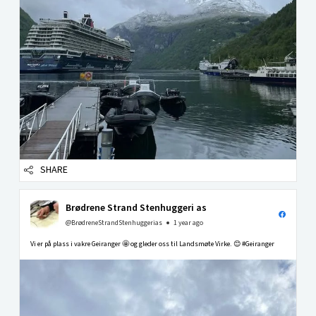
SHARE
Brødrene Strand Stenhuggeri as
@BrødreneStrandStenhuggerias
1 year ago
Vi er på plass i vakre Geiranger 🤩 og gleder oss til Landsmøte Virke. 😊 #Geiranger