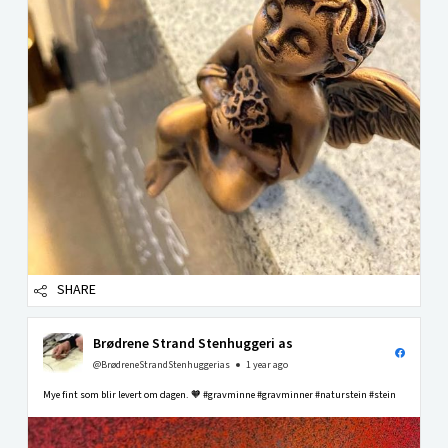
SHARE
Brødrene Strand Stenhuggeri as
@BrødreneStrandStenhuggerias
1 year ago
Mye fint som blir levert om dagen. 🧡 #gravminne #gravminner #naturstein #stein