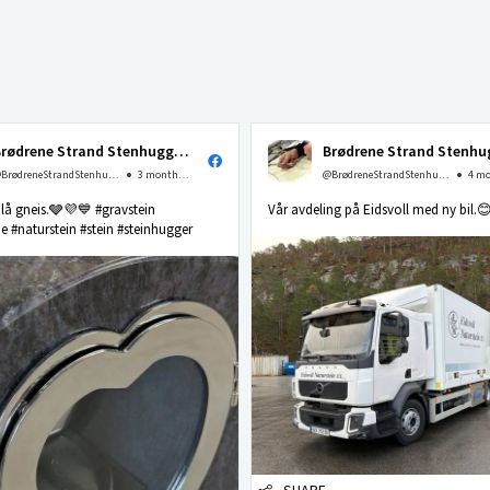
Brødrene Strand Stenhuggeri as
@BrødreneStrandStenhuggerias
3 months ago
@BrødreneStrandStenhuggerias
 blå gneis.🩶💜💙 #gravstein
Vår avdeling på Eidsvoll med ny bil.
 #naturstein #stein #steinhugger