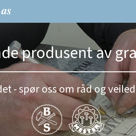
nde produsent av gr
et - spør oss om råd og veiled