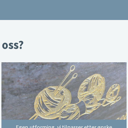
 oss?
Egen utforming, vi tilpasser etter ønske