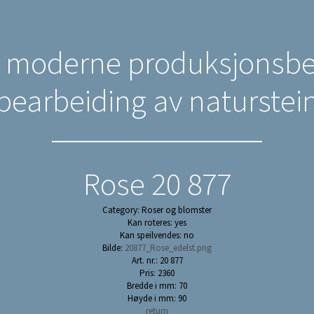
n moderne produksjonsbed
bearbeiding av naturstei
Rose 20 877
Category: Roser og blomster
Kan roteres: yes
Kan speilvendes: no
Bilde:
20877_Rose_edelst.png
Art. nr.: 20 877
Pris: 2360
Bredde i mm: 70
Høyde i mm: 90
return