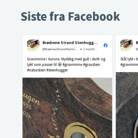
Siste fra Facebook
Brødrene Strand Stenhuggeri as
@BrødreneStrandStenhuggerias
2 months ago
Gravminne i Aurora. Nydelig med gull i skrift og
Stål lykt i
lykt som passer til.🤩 #gravminne #gravstein
#gravminne
#naturstein #steinhugger