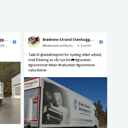
Brødrene Strand Stenhuggeri as
Brødrene Strand Stenhuggeri as
4 months ago
@BrødreneStrandStenhuggerias
5 months ago

Takk til @eidefolieprint for nydelig utført arbeid,
med foliering av vår nye bil.🚛 #gravstein
#gravminner #stein #naturstein #gravminne
natursteiner