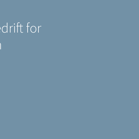
rift for
n