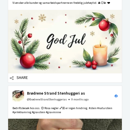
Vi ønsker alle kunder og samarbeidspartnerne en fredelig julehøytid. 🎄😊💫 ❤️
SHARE
Brødrene Strand Stenhuggeri as
@BrødreneStrandStenhuggerias
9 months ago
Bedriftsbesøk hos oss. 😊 Rosa negler 💅🏼 er ingen hindring. #stein #naturstein
#prikkhamring #gravstein #gravminne