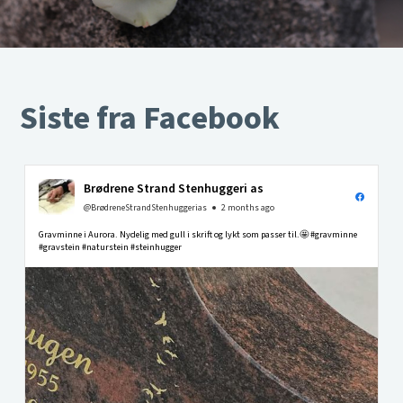
Siste fra Facebook
Brødrene Strand Stenhuggeri as
@BrødreneStrandStenhuggerias
2 months ago
Gravminne i Aurora. Nydelig med gull i skrift og lykt som passer til.🤩 #gravminne
#gravstein #naturstein #steinhugger