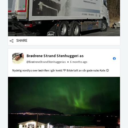
SHARE
Brødrene Strand Stenhuggeri as
@BrødreneStrandStenhuggerias
6 months ago
Nydelig nordlys over bedriften i går kveld.💚 Bilde tatt av vår gode nabo Kate.😊