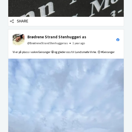
SHARE
Brødrene Strand Stenhuggeri as
@BrødreneStrandStenhuggerias
1 year ago
Vi er på plass i vakre Geiranger 🤩 og gleder oss til Landsmøte Virke. 😊 #Geiranger