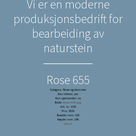
Vi er en moderne
produksjonsbedrift for
bearbeiding av
naturstein
Rose 655
Category: Roser og blomster
Kan roteres: yes
Kan speilvendes: no
Bilde:
Roser-655.png
Art. nr.: 655
Pris: 3830
Bredde i mm: 120
Høyde i mm: 240
return