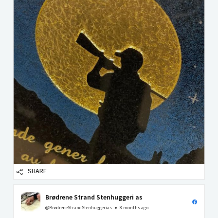
SHARE
Brødrene Strand Stenhuggeri as
@BrødreneStrandStenhuggerias
8 months ago