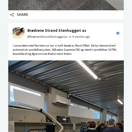
SHARE
Brødrene Strand Stenhuggeri as
@BrødreneStrandStenhuggerias
9 months ago
I samarbeid med Norstein as har vi hatt besøk av Blast Effect. De har demonstrert
automatisk sandblåsesystem. Blåsebro Supreme CNC og støvfri sandblåser ULTRA.
#sandblasting #gravminne #naturstein #stein