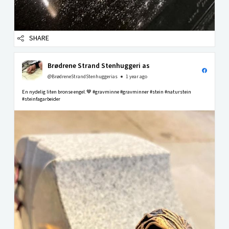
SHARE
Brødrene Strand Stenhuggeri as
@BrødreneStrandStenhuggerias
1 year ago
En nydelig liten bronse engel.🤎 #gravminne #gravminner #stein #naturstein
#steinfagarbeider