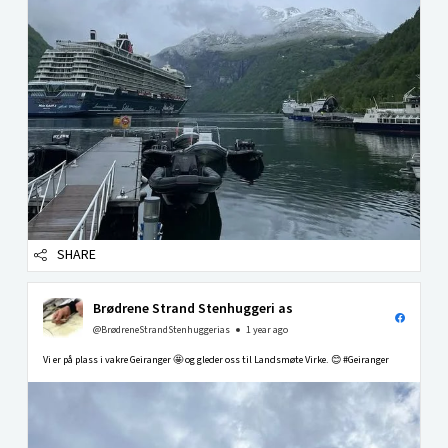
SHARE
Brødrene Strand Stenhuggeri as
@BrødreneStrandStenhuggerias
1 year ago
Vi er på plass i vakre Geiranger 🤩 og gleder oss til Landsmøte Virke. 😊 #Geiranger