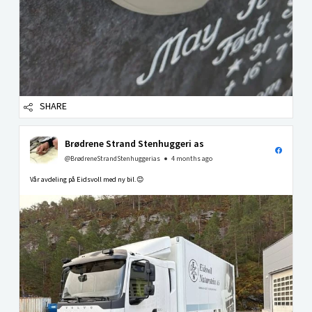
SHARE
Brødrene Strand Stenhuggeri as
@BrødreneStrandStenhuggerias
4 months ago
Vår avdeling på Eidsvoll med ny bil.😊