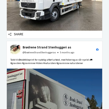
SHARE
Brødrene Strand Stenhuggeri as
@BrødreneStrandStenhuggerias
5 months ago
Takk til @eidefolieprint for nydelig utført arbeid, med foliering av vår nye bil.🚛
#gravstein #gravminner #stein #naturstein #gravminne natursteiner