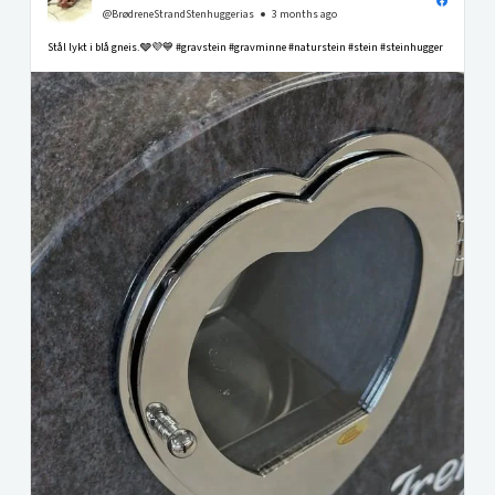
@BrødreneStrandStenhuggerias
3 months ago
Stål lykt i blå gneis.🩶💜💙 #gravstein #gravminne #naturstein #stein #steinhugger