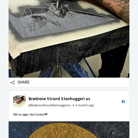
SHARE
Brødrene Strand Stenhuggeri as
@BrødreneStrandStenhuggerias
6 months ago
Når en jeger skal hyllest💙