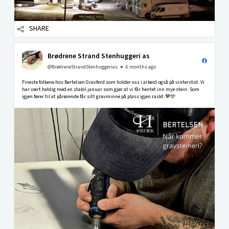
SHARE
Brødrene Strand Stenhuggeri as
@BrødreneStrandStenhuggerias
6 months ago
Fineste folkene hos Bertelsen Gravferd som holder oss i arbeid også på vinterstid. Vi
har vært heldig med en stabil januar som gjør at vi får hentet inn mye stein. Som
igjen fører til at pårørende får sitt gravminne på plass igjen raskt.🤎🩵