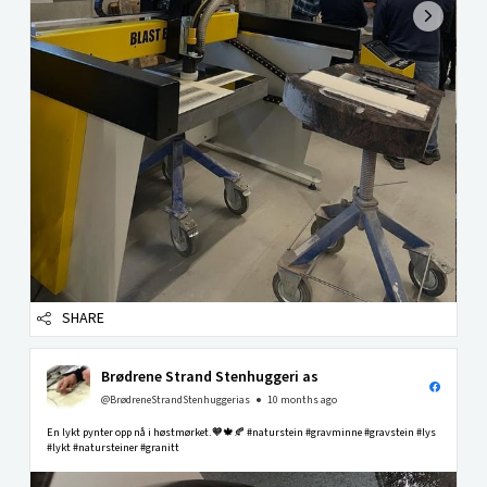
SHARE
Brødrene Strand Stenhuggeri as
@BrødreneStrandStenhuggerias
10 months ago
En lykt pynter opp nå i høstmørket.🧡🍁🍂 #naturstein #gravminne #gravstein #lys
#lykt #natursteiner #granitt