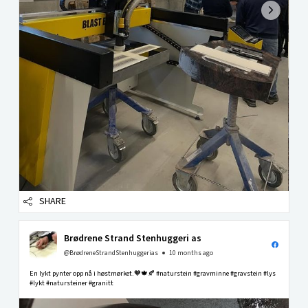
SHARE
Brødrene Strand Stenhuggeri as
@BrødreneStrandStenhuggerias
10 months ago
En lykt pynter opp nå i høstmørket.🧡🍁🍂 #naturstein #gravminne #gravstein #lys
#lykt #natursteiner #granitt