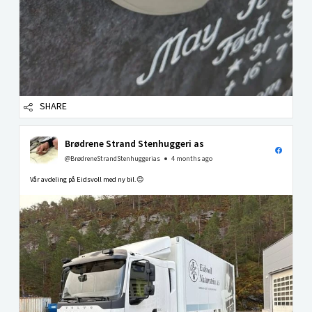
SHARE
Brødrene Strand Stenhuggeri as
@BrødreneStrandStenhuggerias
4 months ago
Vår avdeling på Eidsvoll med ny bil.😊