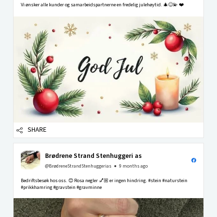
Vi ønsker alle kunder og samarbeidspartnerne en fredelig julehøytid. 🎄😊💫 ❤️
SHARE
Brødrene Strand Stenhuggeri as
@BrødreneStrandStenhuggerias
9 months ago
Bedriftsbesøk hos oss. 😊 Rosa negler 💅🏼 er ingen hindring. #stein #naturstein
#prikkhamring #gravstein #gravminne