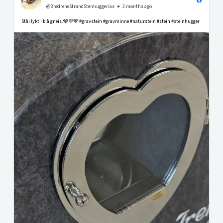
@BrødreneStrandStenhuggerias
3 months ago
Stål lykt i blå gneis.🩶💜💙 #gravstein #gravminne #naturstein #stein #steinhugger