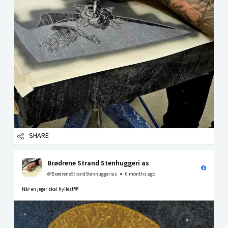
SHARE
Brødrene Strand Stenhuggeri as
@BrødreneStrandStenhuggerias
6 months ago
Når en jeger skal hyllest💙