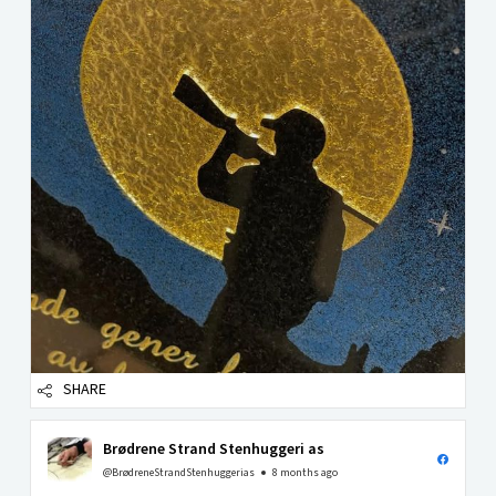
SHARE
Brødrene Strand Stenhuggeri as
@BrødreneStrandStenhuggerias
8 months ago