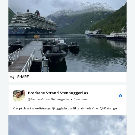
SHARE
Brødrene Strand Stenhuggeri as
@BrødreneStrandStenhuggerias
1 year ago
Vi er på plass i vakre Geiranger 🤩 og gleder oss til Landsmøte Virke. 😊 #Geiranger