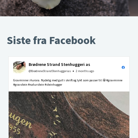
Siste fra Facebook
Brødrene Strand Stenhuggeri as
@BrødreneStrandStenhuggerias
2 months ago
Gravminne i Aurora. Nydelig med gull i skrift og lykt som passer til.🤩 #gravminne
#gravstein #naturstein #steinhugger