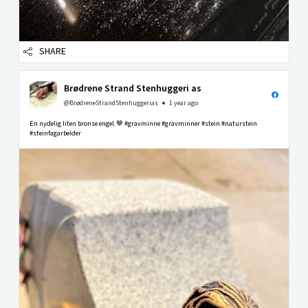
SHARE
Brødrene Strand Stenhuggeri as
@BrødreneStrandStenhuggerias
1 year ago
En nydelig liten bronse engel.🤎 #gravminne #gravminner #stein #naturstein
#steinfagarbeider