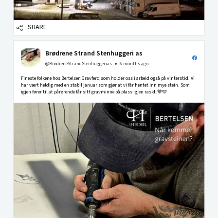
SHARE
Brødrene Strand Stenhuggeri as
@BrødreneStrandStenhuggerias
6 months ago
Fineste folkene hos Bertelsen Gravferd som holder oss i arbeid også på vinterstid. Vi
har vært heldig med en stabil januar som gjør at vi får hentet inn mye stein. Som
igjen fører til at pårørende får sitt gravminne på plass igjen raskt.🤎🩵