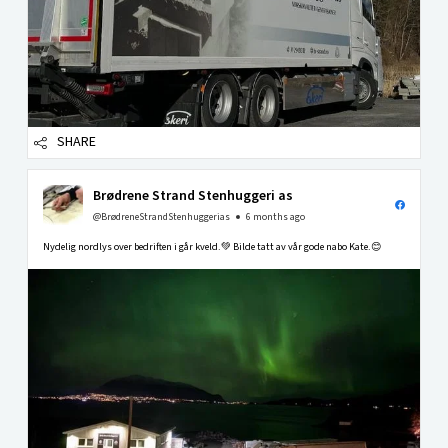
SHARE
Brødrene Strand Stenhuggeri as
@BrødreneStrandStenhuggerias
6 months ago
Nydelig nordlys over bedriften i går kveld.💚 Bilde tatt av vår gode nabo Kate.😊