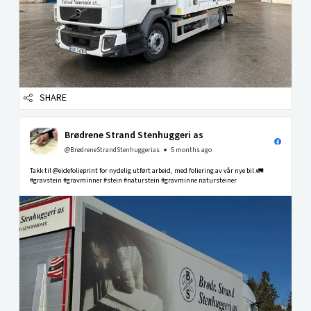
SHARE
Brødrene Strand Stenhuggeri as
@BrødreneStrandStenhuggerias
5 months ago
Takk til @eidefolieprint for nydelig utført arbeid, med foliering av vår nye bil.🚛
#gravstein #gravminner #stein #naturstein #gravminne natursteiner