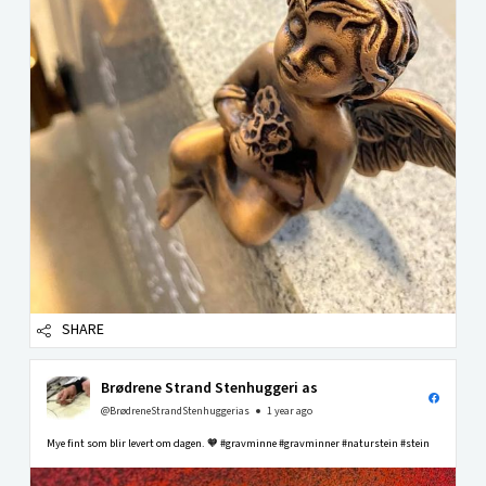
SHARE
Brødrene Strand Stenhuggeri as
@BrødreneStrandStenhuggerias
1 year ago
Mye fint som blir levert om dagen. 🧡 #gravminne #gravminner #naturstein #stein