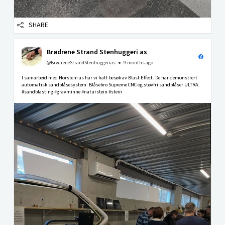
SHARE
Brødrene Strand Stenhuggeri as
@BrødreneStrandStenhuggerias
9 months ago
I samarbeid med Norstein as har vi hatt besøk av Blast Effect. De har demonstrert
automatisk sandblåsesystem. Blåsebro Supreme CNC og støvfri sandblåser ULTRA.
#sandblasting #gravminne #naturstein #stein