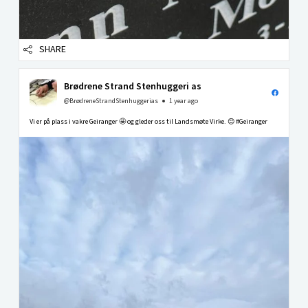
SHARE
Brødrene Strand Stenhuggeri as
@BrødreneStrandStenhuggerias
1 year ago
Vi er på plass i vakre Geiranger 🤩 og gleder oss til Landsmøte Virke. 😊 #Geiranger