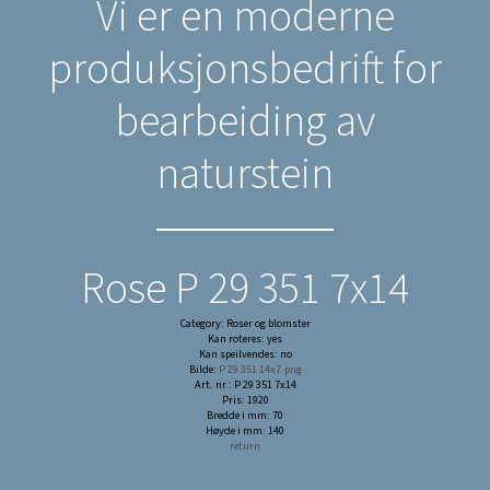
Vi er en moderne
produksjonsbedrift for
bearbeiding av
naturstein
Rose P 29 351 7x14
Category: Roser og blomster
Kan roteres: yes
Kan speilvendes: no
Bilde:
P 29 351 14x7.png
Art. nr.: P 29 351 7x14
Pris: 1920
Bredde i mm: 70
Høyde i mm: 140
return