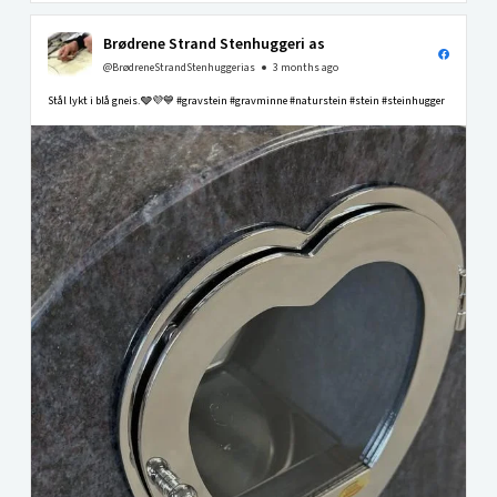
Brødrene Strand Stenhuggeri as
@BrødreneStrandStenhuggerias
3 months ago
Stål lykt i blå gneis.🩶💜💙 #gravstein #gravminne #naturstein #stein #steinhugger