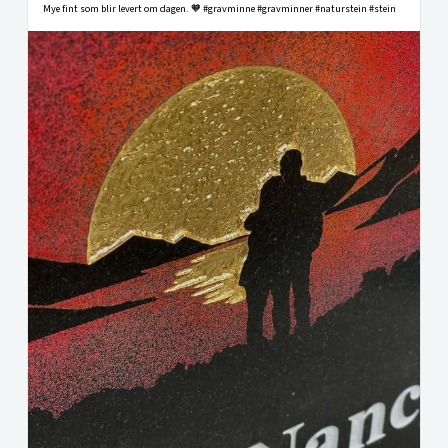
Mye fint som blir levert om dagen. 🧡 #gravminne #gravminner #naturstein #stein