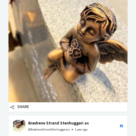
SHARE
Brødrene Strand Stenhuggeri as
@BrødreneStrandStenhuggerias
1 year ago