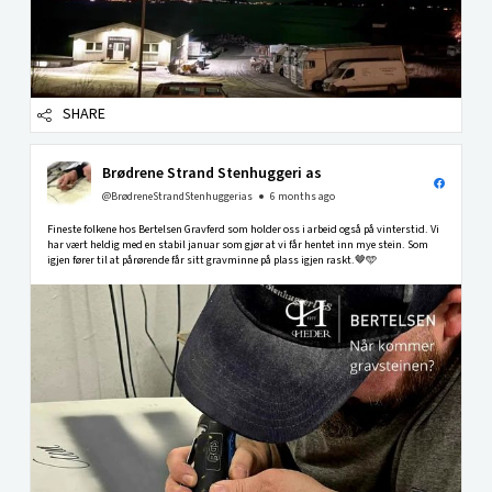
SHARE
Brødrene Strand Stenhuggeri as
@BrødreneStrandStenhuggerias
6 months ago
Fineste folkene hos Bertelsen Gravferd som holder oss i arbeid også på vinterstid. Vi
har vært heldig med en stabil januar som gjør at vi får hentet inn mye stein. Som
igjen fører til at pårørende får sitt gravminne på plass igjen raskt.🤎🩵