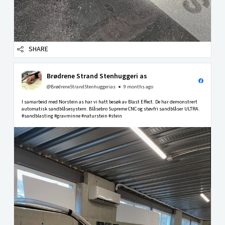
SHARE
Brødrene Strand Stenhuggeri as
@BrødreneStrandStenhuggerias
9 months ago
I samarbeid med Norstein as har vi hatt besøk av Blast Effect. De har demonstrert
automatisk sandblåsesystem. Blåsebro Supreme CNC og støvfri sandblåser ULTRA.
#sandblasting #gravminne #naturstein #stein