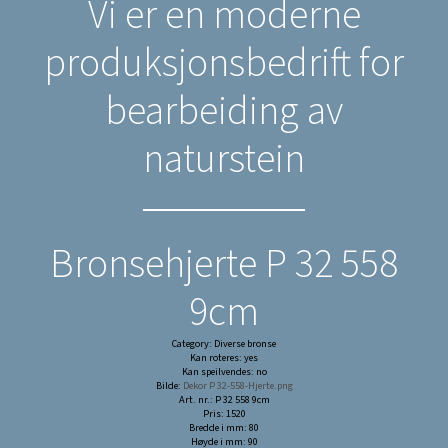
Vi er en moderne
produksjonsbedrift for
bearbeiding av
naturstein
Bronsehjerte P 32 558
9cm
Category: Diverse bronse
Kan roteres: yes
Kan speilvendes: no
Bilde:
Dekor P 32-558-Hjerte.png
Art. nr.: P 32 558 9cm
Pris: 1520
Bredde i mm: 80
Høyde i mm: 90