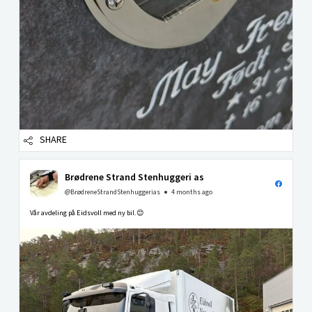
SHARE
Brødrene Strand Stenhuggeri as
@BrødreneStrandStenhuggerias
4 months ago
Vår avdeling på Eidsvoll med ny bil.😊