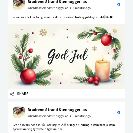
Brødrene Strand Stenhuggeri as
@BrødreneStrandStenhuggerias
8 months ago
Vi ønsker alle kunder og samarbeidspartnerne en fredelig julehøytid. 🎄😊💫 ❤️
SHARE
Brødrene Strand Stenhuggeri as
@BrødreneStrandStenhuggerias
9 months ago
Bedriftsbesøk hos oss. 😊 Rosa negler 💅🏼 er ingen hindring. #stein #naturstein
#prikkhamring #gravstein #gravminne