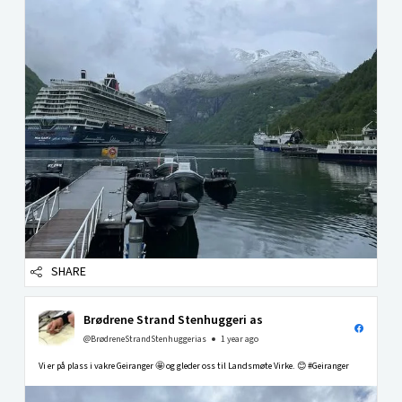
SHARE
Brødrene Strand Stenhuggeri as
@BrødreneStrandStenhuggerias
1 year ago
Vi er på plass i vakre Geiranger 🤩 og gleder oss til Landsmøte Virke. 😊 #Geiranger