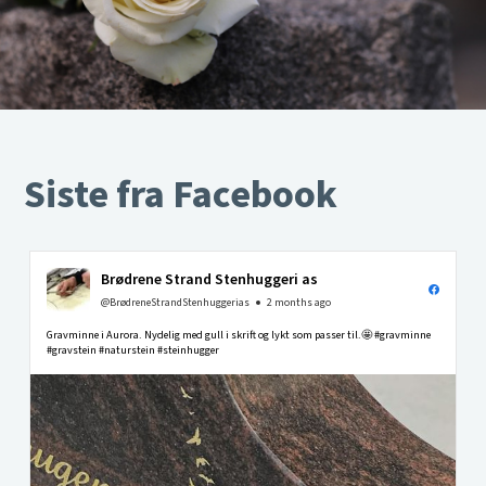
Siste fra Facebook
Brødrene Strand Stenhuggeri as
@BrødreneStrandStenhuggerias
2 months ago
Gravminne i Aurora. Nydelig med gull i skrift og lykt som passer til.🤩 #gravminne
#gravstein #naturstein #steinhugger