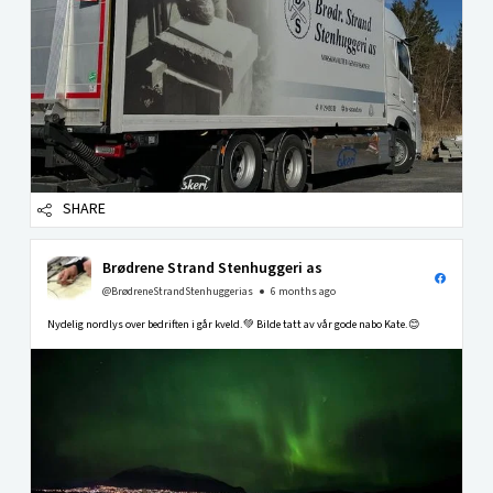
SHARE
Brødrene Strand Stenhuggeri as
@BrødreneStrandStenhuggerias
6 months ago
Nydelig nordlys over bedriften i går kveld.💚 Bilde tatt av vår gode nabo Kate.😊