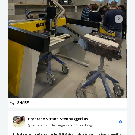
SHARE
Brødrene Strand Stenhuggeri as
@BrødreneStrandStenhuggerias
10 months ago
En lykt pynter opp nå i høstmørket.🧡🍁🍂 #naturstein #gravminne #gravstein #lys