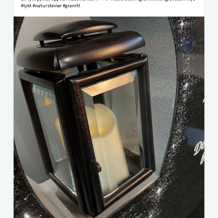
#lykt #natursteiner #granitt