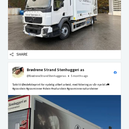
SHARE
Brødrene Strand Stenhuggeri as
@BrødreneStrandStenhuggerias
5 months ago
Takk til @eidefolieprint for nydelig utført arbeid, med foliering av vår nye bil.🚛
#gravstein #gravminner #stein #naturstein #gravminne natursteiner