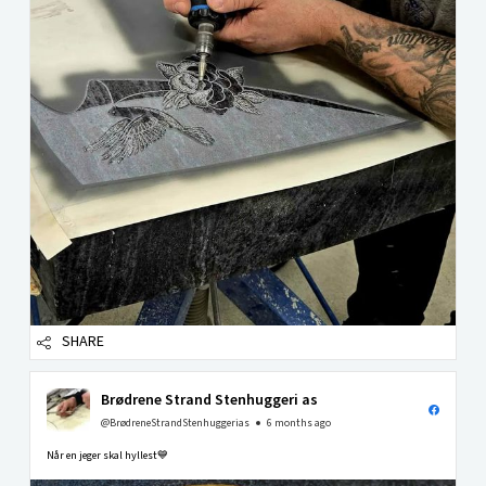
SHARE
Brødrene Strand Stenhuggeri as
@BrødreneStrandStenhuggerias
6 months ago
Når en jeger skal hyllest💙