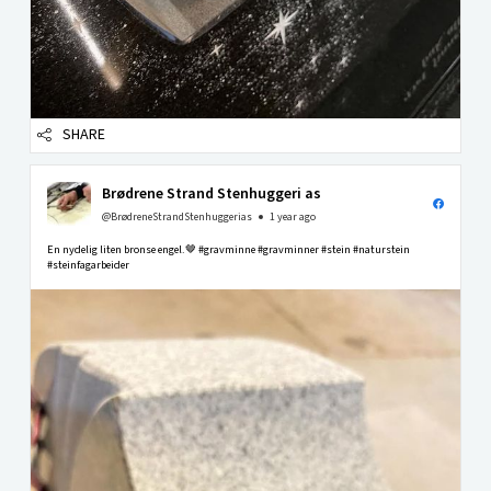
SHARE
Brødrene Strand Stenhuggeri as
@BrødreneStrandStenhuggerias
1 year ago
En nydelig liten bronse engel.🤎 #gravminne #gravminner #stein #naturstein
#steinfagarbeider