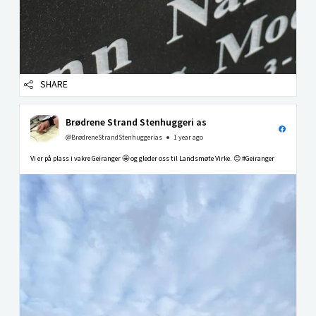
SHARE
Brødrene Strand Stenhuggeri as
@BrødreneStrandStenhuggerias
1 year ago
Vi er på plass i vakre Geiranger 🤩 og gleder oss til Landsmøte Virke. 😊 #Geiranger