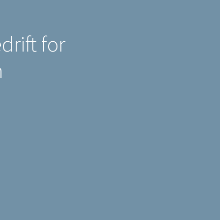
rift for
n