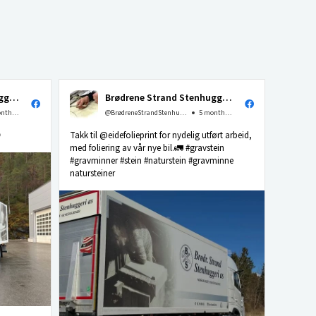
Brødrene Strand Stenhuggeri as
Brødrene Strand Stenhuggeri as
4 months ago
@BrødreneStrandStenhuggerias
5 months ago

Takk til @eidefolieprint for nydelig utført arbeid,
med foliering av vår nye bil.🚛 #gravstein
#gravminner #stein #naturstein #gravminne
natursteiner