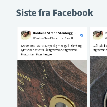
Siste fra Facebook
Brødrene Strand Stenhuggeri as
@BrødreneStrandStenhuggerias
2 months ago
Gravminne i Aurora. Nydelig med gull i skrift og
Stål lykt i
lykt som passer til.🤩 #gravminne #gravstein
#gravminne
#naturstein #steinhugger