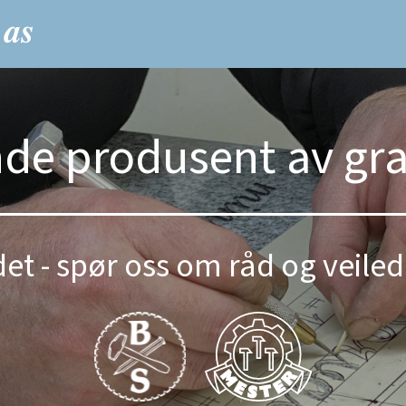
nde produsent av gr
et - spør oss om råd og veiled