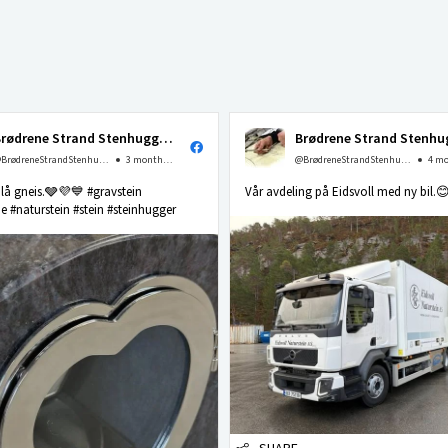
Brødrene Strand Stenhuggeri as
@BrødreneStrandStenhuggerias
3 months ago
@BrødreneStrandStenhuggerias
 blå gneis.🩶💜💙 #gravstein
Vår avdeling på Eidsvoll med ny bil.
 #naturstein #stein #steinhugger