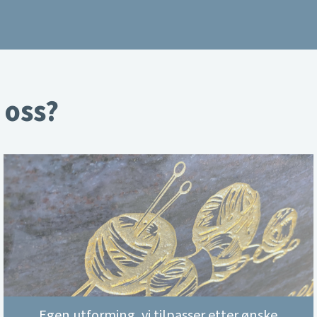
 oss?
Egen utforming, vi tilpasser etter ønske