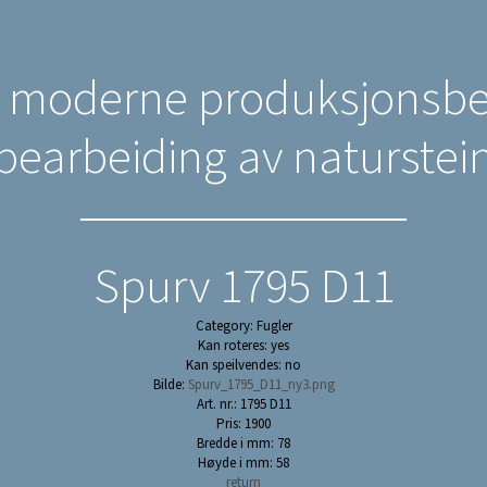
n moderne produksjonsbed
bearbeiding av naturstei
Spurv 1795 D11
Category: Fugler
Kan roteres: yes
Kan speilvendes: no
Bilde:
Spurv_1795_D11_ny3.png
Art. nr.: 1795 D11
Pris: 1900
Bredde i mm: 78
Høyde i mm: 58
return