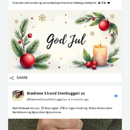
Vi ønsker alle kunder og samarbeidspartnerne en fredelig julehøytid. 🎄😊💫 ❤️
SHARE
Brødrene Strand Stenhuggeri as
@BrødreneStrandStenhuggerias
9 months ago
Bedriftsbesøk hos oss. 😊 Rosa negler 💅🏼 er ingen hindring. #stein #naturstein
#prikkhamring #gravstein #gravminne