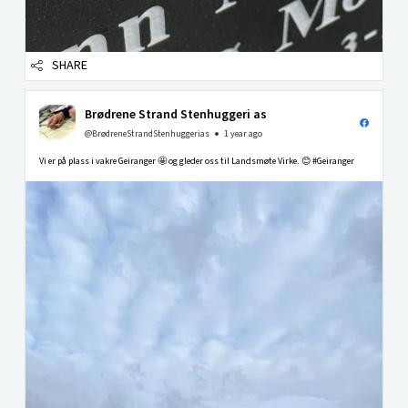
SHARE
Brødrene Strand Stenhuggeri as
@BrødreneStrandStenhuggerias
1 year ago
Vi er på plass i vakre Geiranger 🤩 og gleder oss til Landsmøte Virke. 😊 #Geiranger