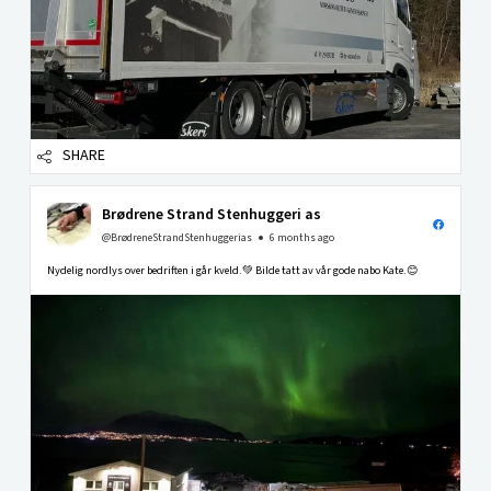
SHARE
Brødrene Strand Stenhuggeri as
@BrødreneStrandStenhuggerias
6 months ago
Nydelig nordlys over bedriften i går kveld.💚 Bilde tatt av vår gode nabo Kate.😊