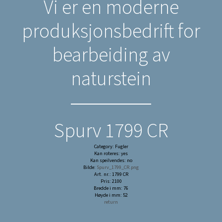
Vi er en moderne
produksjonsbedrift for
bearbeiding av
naturstein
Spurv 1799 CR
Category: Fugler
Kan roteres: yes
Kan speilvendes: no
Bilde:
Spurv_1799_CR.png
Art. nr.: 1799 CR
Pris: 2100
Bredde i mm: 76
Høyde i mm: 52
return