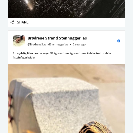
SHARE
Brødrene Strand Stenhuggeri as
@BrødreneStrandStenhuggerias
1 year ago
En nydelig liten bronse engel.🤎 #gravminne #gravminner #stein #naturstein
#steinfagarbeider