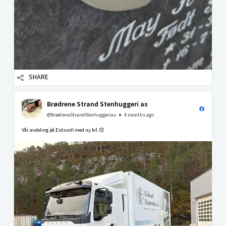
SHARE
Brødrene Strand Stenhuggeri as
@BrødreneStrandStenhuggerias
4 months ago
Vår avdeling på Eidsvoll med ny bil.😊