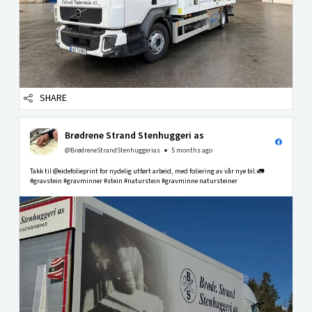
SHARE
Brødrene Strand Stenhuggeri as
@BrødreneStrandStenhuggerias
5 months ago
Takk til @eidefolieprint for nydelig utført arbeid, med foliering av vår nye bil.🚛
#gravstein #gravminner #stein #naturstein #gravminne natursteiner