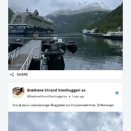
SHARE
Brødrene Strand Stenhuggeri as
@BrødreneStrandStenhuggerias
1 year ago
Vi er på plass i vakre Geiranger 🤩 og gleder oss til Landsmøte Virke. 😊 #Geiranger