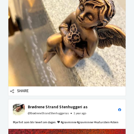
SHARE
Brødrene Strand Stenhuggeri as
@BrødreneStrandStenhuggerias
1 year ago
Mye fint som blir levert om dagen. 🧡 #gravminne #gravminner #naturstein #stein