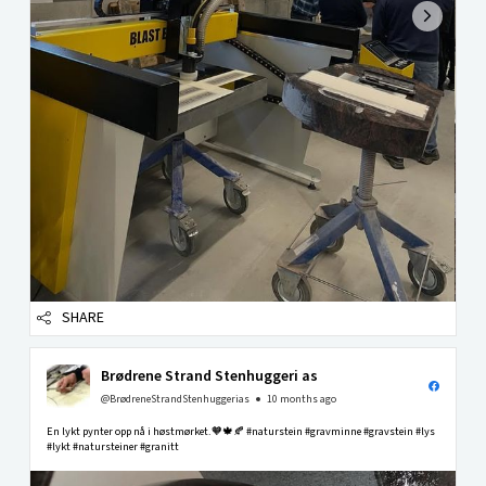
SHARE
Brødrene Strand Stenhuggeri as
@BrødreneStrandStenhuggerias
10 months ago
En lykt pynter opp nå i høstmørket.🧡🍁🍂 #naturstein #gravminne #gravstein #lys
#lykt #natursteiner #granitt