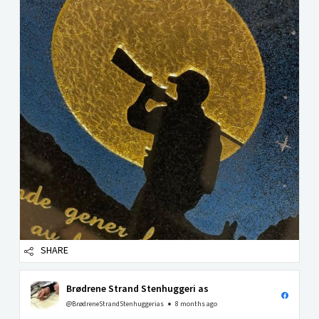
SHARE
Brødrene Strand Stenhuggeri as
@BrødreneStrandStenhuggerias
8 months ago