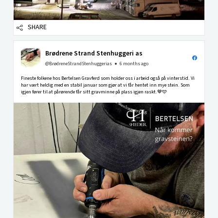
SHARE
Brødrene Strand Stenhuggeri as
@BrødreneStrandStenhuggerias
6 months ago
Fineste folkene hos Bertelsen Gravferd som holder oss i arbeid også på vinterstid. Vi
har vært heldig med en stabil januar som gjør at vi får hentet inn mye stein. Som
igjen fører til at pårørende får sitt gravminne på plass igjen raskt.🤎🩵