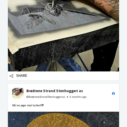
SHARE
Brødrene Strand Stenhuggeri as
@BrødreneStrandStenhuggerias
6 months ago
Når en jeger skal hyllest💙