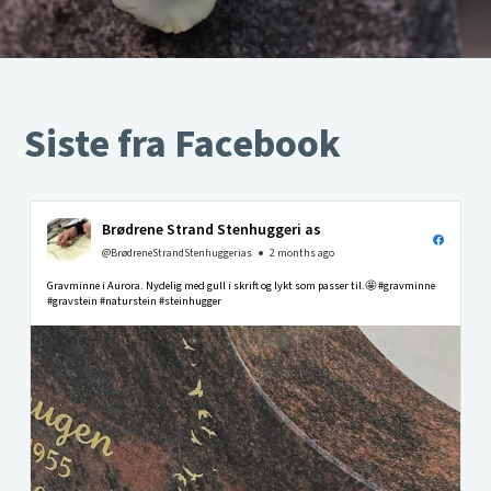
Siste fra Facebook
Brødrene Strand Stenhuggeri as
@BrødreneStrandStenhuggerias
2 months ago
Gravminne i Aurora. Nydelig med gull i skrift og lykt som passer til.🤩 #gravminne
#gravstein #naturstein #steinhugger