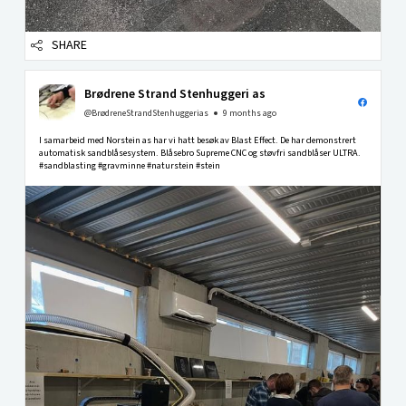
SHARE
Brødrene Strand Stenhuggeri as
@BrødreneStrandStenhuggerias
9 months ago
I samarbeid med Norstein as har vi hatt besøk av Blast Effect. De har demonstrert
automatisk sandblåsesystem. Blåsebro Supreme CNC og støvfri sandblåser ULTRA.
#sandblasting #gravminne #naturstein #stein