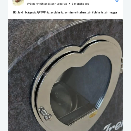
@BrødreneStrandStenhuggerias
3 months ago
Stål lykt i blå gneis.🩶💜💙 #gravstein #gravminne #naturstein #stein #steinhugger