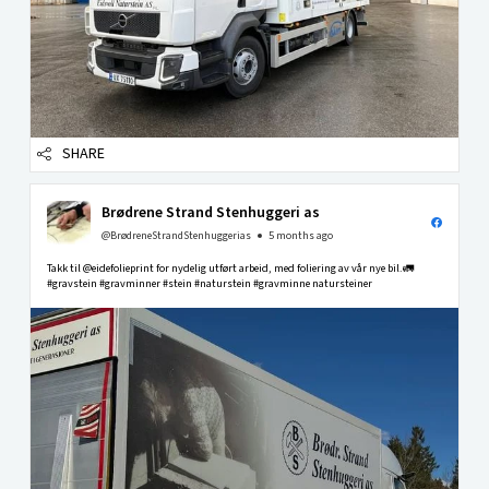
SHARE
Brødrene Strand Stenhuggeri as
@BrødreneStrandStenhuggerias
5 months ago
Takk til @eidefolieprint for nydelig utført arbeid, med foliering av vår nye bil.🚛
#gravstein #gravminner #stein #naturstein #gravminne natursteiner