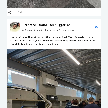
SHARE
Brødrene Strand Stenhuggeri as
@BrødreneStrandStenhuggerias
9 months ago
I samarbeid med Norstein as har vi hatt besøk av Blast Effect. De har demonstrert
automatisk sandblåsesystem. Blåsebro Supreme CNC og støvfri sandblåser ULTRA.
#sandblasting #gravminne #naturstein #stein