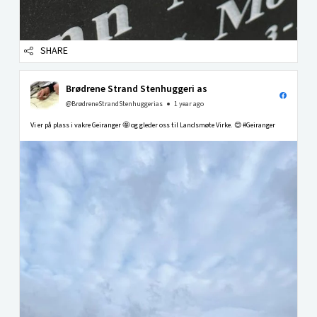
SHARE
Brødrene Strand Stenhuggeri as
@BrødreneStrandStenhuggerias
1 year ago
Vi er på plass i vakre Geiranger 🤩 og gleder oss til Landsmøte Virke. 😊 #Geiranger