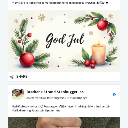
Vi ønsker alle kunder og samarbeidspartnerne en fredelig julehøytid. 🎄😊💫 ❤️
SHARE
Brødrene Strand Stenhuggeri as
@BrødreneStrandStenhuggerias
9 months ago
Bedriftsbesøk hos oss. 😊 Rosa negler 💅🏼 er ingen hindring. #stein #naturstein
#prikkhamring #gravstein #gravminne