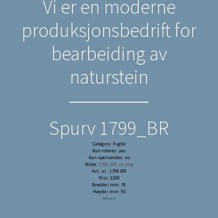
Vi er en moderne
produksjonsbedrift for
bearbeiding av
naturstein
Spurv 1799_BR
Category: Fugler
Kan roteres: yes
Kan speilvendes: no
Bilde:
1799_BR_ny.png
Art. nr.: 1799 BR
Pris: 1200
Bredde i mm: 76
Høyde i mm: 55
return