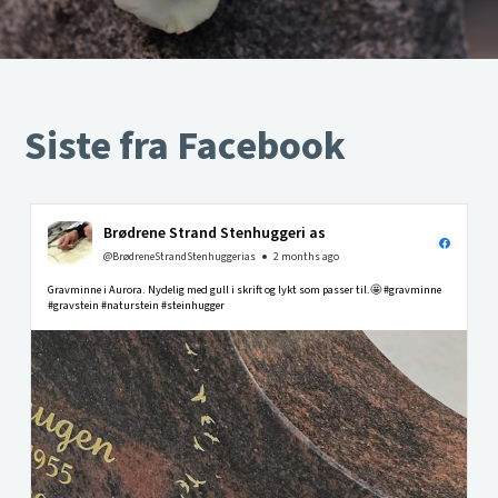
Siste fra Facebook
Brødrene Strand Stenhuggeri as
@BrødreneStrandStenhuggerias
2 months ago
Gravminne i Aurora. Nydelig med gull i skrift og lykt som passer til.🤩 #gravminne
#gravstein #naturstein #steinhugger