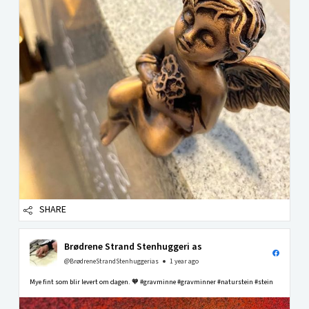
SHARE
Brødrene Strand Stenhuggeri as
@BrødreneStrandStenhuggerias
1 year ago
Mye fint som blir levert om dagen. 🧡 #gravminne #gravminner #naturstein #stein