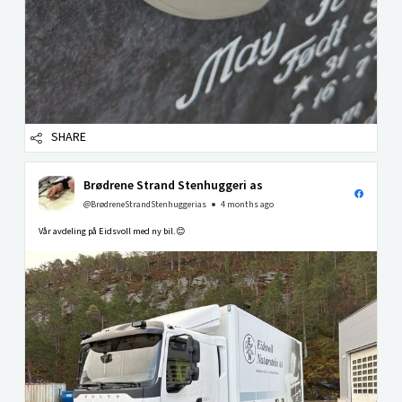
SHARE
Brødrene Strand Stenhuggeri as
@BrødreneStrandStenhuggerias
4 months ago
Vår avdeling på Eidsvoll med ny bil.😊