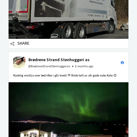
SHARE
Brødrene Strand Stenhuggeri as
@BrødreneStrandStenhuggerias
6 months ago
Nydelig nordlys over bedriften i går kveld.💚 Bilde tatt av vår gode nabo Kate.😊