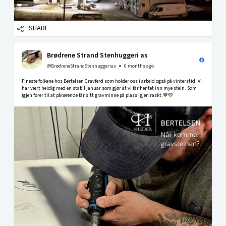
SHARE
Brødrene Strand Stenhuggeri as
@BrødreneStrandStenhuggerias
6 months ago
Fineste folkene hos Bertelsen Gravferd som holder oss i arbeid også på vinterstid. Vi
har vært heldig med en stabil januar som gjør at vi får hentet inn mye stein. Som
igjen fører til at pårørende får sitt gravminne på plass igjen raskt.🤎🩵