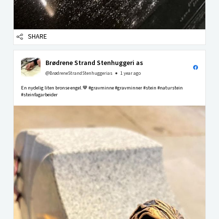
SHARE
Brødrene Strand Stenhuggeri as
@BrødreneStrandStenhuggerias
1 year ago
En nydelig liten bronse engel.🤎 #gravminne #gravminner #stein #naturstein
#steinfagarbeider