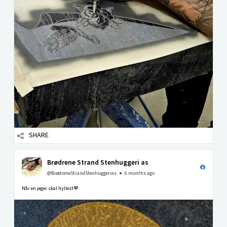
SHARE
Brødrene Strand Stenhuggeri as
@BrødreneStrandStenhuggerias
6 months ago
Når en jeger skal hyllest💙