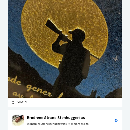
SHARE
Brødrene Strand Stenhuggeri as
@BrødreneStrandStenhuggerias
8 months ago