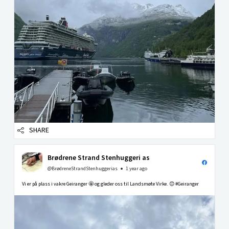
SHARE
Brødrene Strand Stenhuggeri as
@BrødreneStrandStenhuggerias
1 year ago
Vi er på plass i vakre Geiranger 🤩 og gleder oss til Landsmøte Virke. 😊 #Geiranger