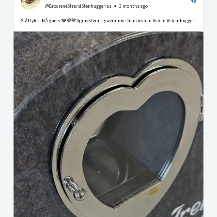
@BrødreneStrandStenhuggerias
3 months ago
Stål lykt i blå gneis.🩶💜💙 #gravstein #gravminne #naturstein #stein #steinhugger