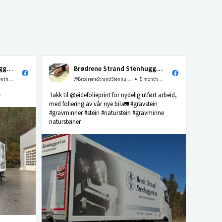
Brødrene Strand Stenhuggeri as
Brødrene Strand Stenhuggeri as
4 months ago
@BrødreneStrandStenhuggerias
5 months ago

Takk til @eidefolieprint for nydelig utført arbeid,
med foliering av vår nye bil.🚛 #gravstein
#gravminner #stein #naturstein #gravminne
natursteiner