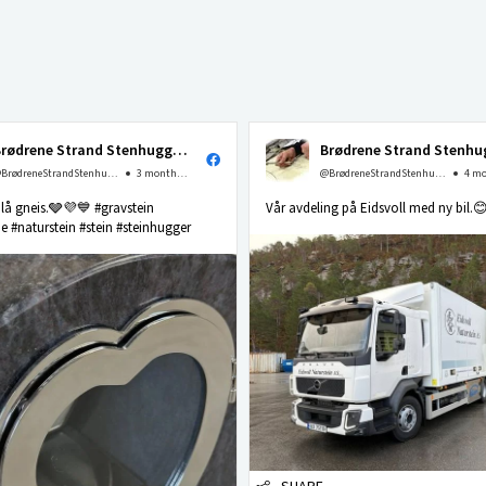
Brødrene Strand Stenhuggeri as
@BrødreneStrandStenhuggerias
3 months ago
@BrødreneStrandStenhuggerias
 blå gneis.🩶💜💙 #gravstein
Vår avdeling på Eidsvoll med ny bil.
 #naturstein #stein #steinhugger