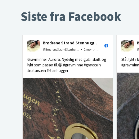
Siste fra Facebook
Brødrene Strand Stenhuggeri as
@BrødreneStrandStenhuggerias
2 months ago
Gravminne i Aurora. Nydelig med gull i skrift og
Stål lykt i
lykt som passer til.🤩 #gravminne #gravstein
#gravminne
#naturstein #steinhugger