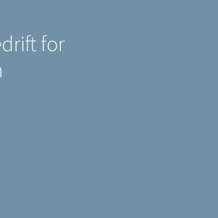
rift for
n