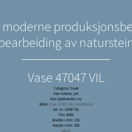
n moderne produksjonsbed
bearbeiding av naturstei
Vase 47047 VIL
Category: Vaser
Kan roteres: yes
Kan speilvendes: no
Bilde:
Vase_47047_VIL_Violett.png
Art. nr.: 47047 VIL
Pris: 4990
Bredde i mm: 115
Høyde i mm: 200
return