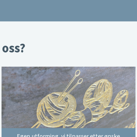
 oss?
Egen utforming, vi tilpasser etter ønske