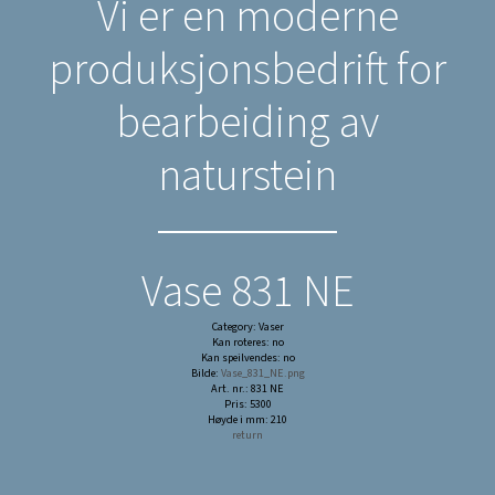
Vi er en moderne
produksjonsbedrift for
bearbeiding av
naturstein
Vase 831 NE
Category: Vaser
Kan roteres: no
Kan speilvendes: no
Bilde:
Vase_831_NE.png
Art. nr.: 831 NE
Pris: 5300
Høyde i mm: 210
return