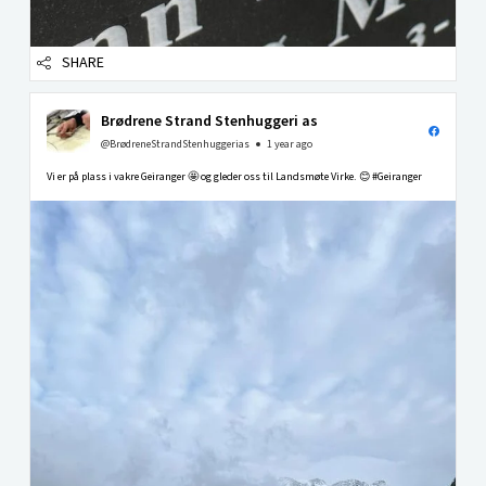
SHARE
Brødrene Strand Stenhuggeri as
@BrødreneStrandStenhuggerias
1 year ago
Vi er på plass i vakre Geiranger 🤩 og gleder oss til Landsmøte Virke. 😊 #Geiranger