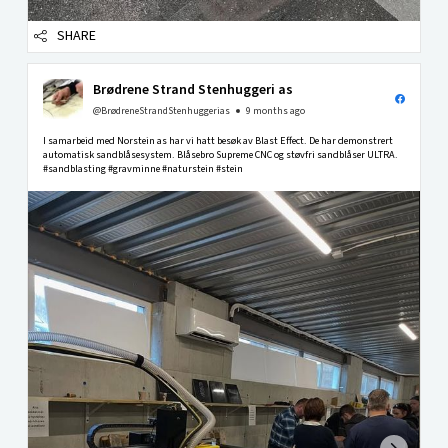
SHARE
Brødrene Strand Stenhuggeri as
@BrødreneStrandStenhuggerias
9 months ago
I samarbeid med Norstein as har vi hatt besøk av Blast Effect. De har demonstrert
automatisk sandblåsesystem. Blåsebro Supreme CNC og støvfri sandblåser ULTRA.
#sandblasting #gravminne #naturstein #stein