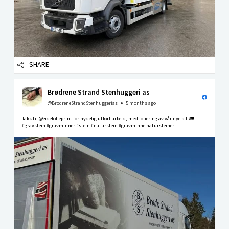
SHARE
Brødrene Strand Stenhuggeri as
@BrødreneStrandStenhuggerias
5 months ago
Takk til @eidefolieprint for nydelig utført arbeid, med foliering av vår nye bil.🚛
#gravstein #gravminner #stein #naturstein #gravminne natursteiner