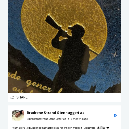
SHARE
Brødrene Strand Stenhuggeri as
@BrødreneStrandStenhuggerias
8 months ago
Vi ønsker alle kunder og samarbeidspartnerne en fredelig julehøytid. 🎄😊💫 ❤️