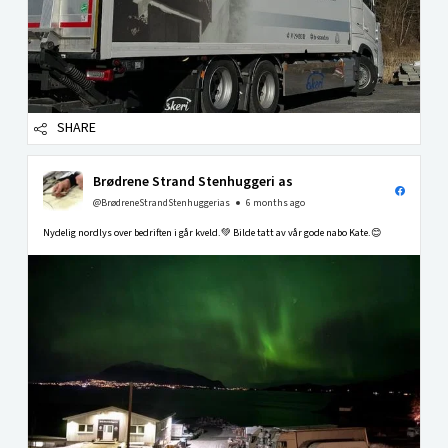
SHARE
Brødrene Strand Stenhuggeri as
@BrødreneStrandStenhuggerias
6 months ago
Nydelig nordlys over bedriften i går kveld.💚 Bilde tatt av vår gode nabo Kate.😊