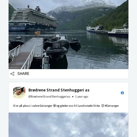
SHARE
Brødrene Strand Stenhuggeri as
@BrødreneStrandStenhuggerias
1 year ago
Vi er på plass i vakre Geiranger 🤩 og gleder oss til Landsmøte Virke. 😊 #Geiranger