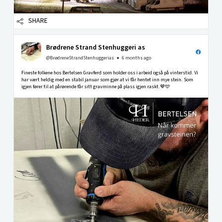
SHARE
Brødrene Strand Stenhuggeri as
@BrødreneStrandStenhuggerias
6 months ago
Fineste folkene hos Bertelsen Gravferd som holder oss i arbeid også på vinterstid. Vi
har vært heldig med en stabil januar som gjør at vi får hentet inn mye stein. Som
igjen fører til at pårørende får sitt gravminne på plass igjen raskt.🤎🩵