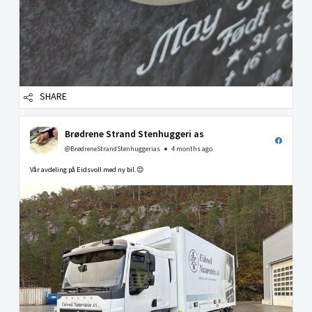
SHARE
Brødrene Strand Stenhuggeri as
@BrødreneStrandStenhuggerias
4 months ago
Vår avdeling på Eidsvoll med ny bil.😊