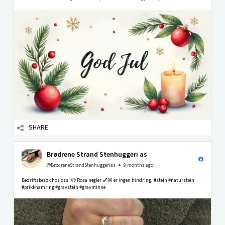
SHARE
Brødrene Strand Stenhuggeri as
@BrødreneStrandStenhuggerias
9 months ago
Bedriftsbesøk hos oss. 😊 Rosa negler 💅🏼 er ingen hindring. #stein #naturstein
#prikkhamring #gravstein #gravminne