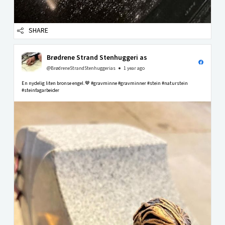
SHARE
Brødrene Strand Stenhuggeri as
@BrødreneStrandStenhuggerias
1 year ago
En nydelig liten bronse engel.🤎 #gravminne #gravminner #stein #naturstein
#steinfagarbeider