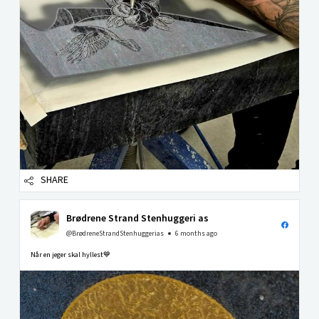
SHARE
Brødrene Strand Stenhuggeri as
@BrødreneStrandStenhuggerias
6 months ago
Når en jeger skal hyllest💙