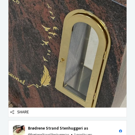
SHARE
Brødrene Strand Stenhuggeri as
@BrødreneStrandStenhuggerias
3 months ago