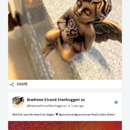
SHARE
Brødrene Strand Stenhuggeri as
@BrødreneStrandStenhuggerias
1 year ago
Mye fint som blir levert om dagen. 🧡 #gravminne #gravminner #naturstein #stein