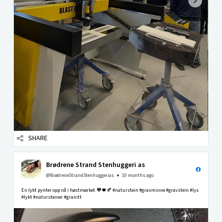
SHARE
Brødrene Strand Stenhuggeri as
@BrødreneStrandStenhuggerias
10 months ago
En lykt pynter opp nå i høstmørket.🧡🍁🍂 #naturstein #gravminne #gravstein #lys
#lykt #natursteiner #granitt