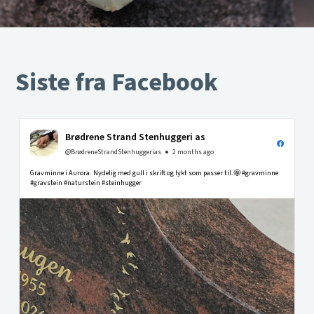
Siste fra Facebook
Brødrene Strand Stenhuggeri as
@BrødreneStrandStenhuggerias
2 months ago
Gravminne i Aurora. Nydelig med gull i skrift og lykt som passer til.🤩 #gravminne
#gravstein #naturstein #steinhugger