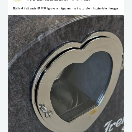
Stål lykt i blå gneis.🩶💜💙 #gravstein #gravminne #naturstein #stein #steinhugger