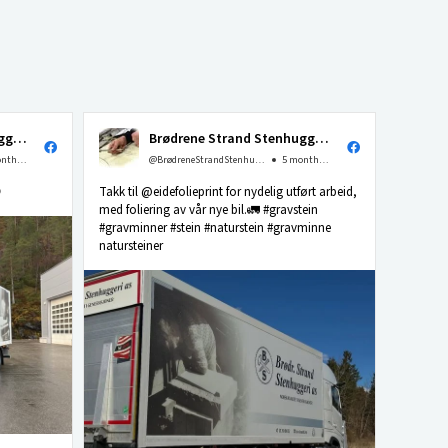
Brødrene Strand Stenhuggeri as
Brødrene Strand Stenhuggeri as
4 months ago
@BrødreneStrandStenhuggerias
5 months ago

Takk til @eidefolieprint for nydelig utført arbeid,
med foliering av vår nye bil.🚛 #gravstein
#gravminner #stein #naturstein #gravminne
natursteiner