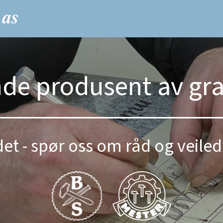
nde produsent av gr
et - spør oss om råd og veiled