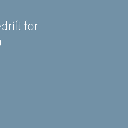
rift for
n