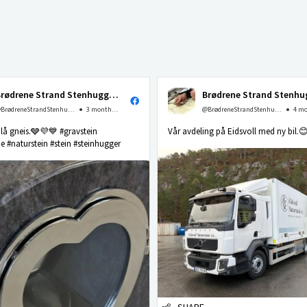
Brødrene Strand Stenhuggeri as
@BrødreneStrandStenhuggerias
3 months ago
@BrødreneStrandStenhuggerias
 blå gneis.🩶💜💙 #gravstein
Vår avdeling på Eidsvoll med ny bil.
 #naturstein #stein #steinhugger