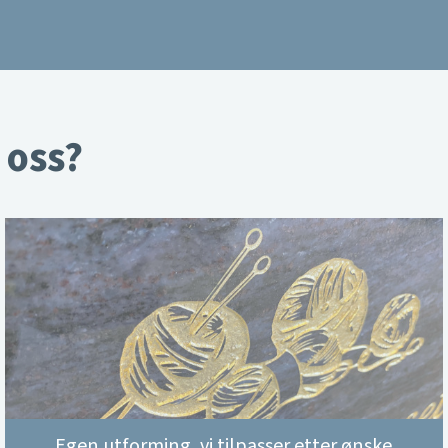
 oss?
Egen utforming, vi tilpasser etter ønske