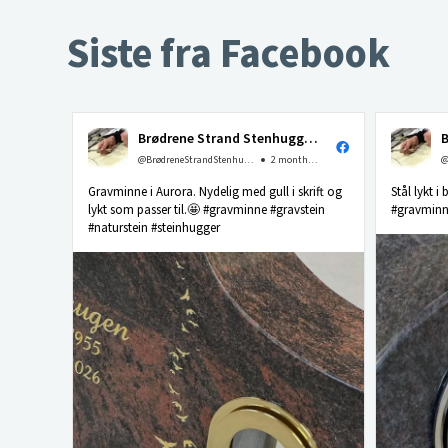
Siste fra Facebook
Brødrene Strand Stenhuggeri as
@BrødreneStrandStenhuggerias
2 months ago
Gravminne i Aurora. Nydelig med gull i skrift og
Stål lykt i
lykt som passer til.🤩 #gravminne #gravstein
#gravminne
#naturstein #steinhugger