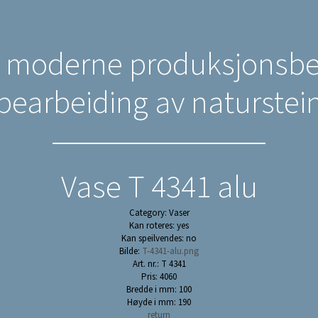
n moderne produksjonsbed
bearbeiding av naturstei
Vase T 4341 alu
Category: Vaser
Kan roteres: yes
Kan speilvendes: no
Bilde:
T-4341-alu.png
Art. nr.: T 4341
Pris: 4060
Bredde i mm: 100
Høyde i mm: 190
return