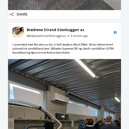
SHARE
Brødrene Strand Stenhuggeri as
@BrødreneStrandStenhuggerias
9 months ago
I samarbeid med Norstein as har vi hatt besøk av Blast Effect. De har demonstrert
automatisk sandblåsesystem. Blåsebro Supreme CNC og støvfri sandblåser ULTRA.
#sandblasting #gravminne #naturstein #stein