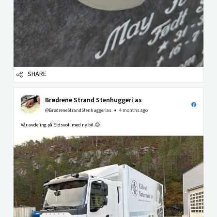
SHARE
Brødrene Strand Stenhuggeri as
@BrødreneStrandStenhuggerias
4 months ago
Vår avdeling på Eidsvoll med ny bil.😊