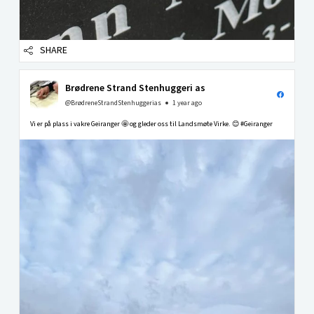
SHARE
Brødrene Strand Stenhuggeri as
@BrødreneStrandStenhuggerias
1 year ago
Vi er på plass i vakre Geiranger 🤩 og gleder oss til Landsmøte Virke. 😊 #Geiranger