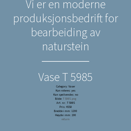
Vi er en moderne
produksjonsbedrift for
bearbeiding av
naturstein
Vase T 5985
Category: Vaser
Kan roteres: yes
Kan speilvendes: no
Bilde:
T 5985.png
Art. nr.: T 5985
Pris: 4550
Bredde i mm: 1200
Høyde i mm: 190
return