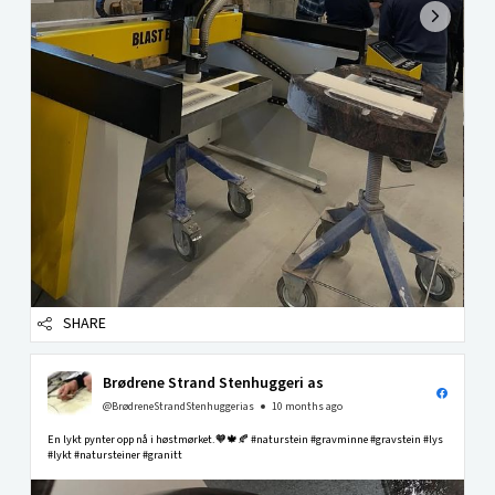
SHARE
Brødrene Strand Stenhuggeri as
@BrødreneStrandStenhuggerias
10 months ago
En lykt pynter opp nå i høstmørket.🧡🍁🍂 #naturstein #gravminne #gravstein #lys
#lykt #natursteiner #granitt