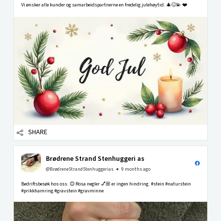
Vi ønsker alle kunder og samarbeidspartnerne en fredelig julehøytid. 🎄😊💫 ❤️
SHARE
Brødrene Strand Stenhuggeri as
@BrødreneStrandStenhuggerias
9 months ago
Bedriftsbesøk hos oss. 😊 Rosa negler 💅🏼 er ingen hindring. #stein #naturstein
#prikkhamring #gravstein #gravminne