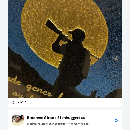
SHARE
Brødrene Strand Stenhuggeri as
@BrødreneStrandStenhuggerias
8 months ago