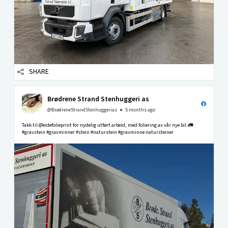
SHARE
Brødrene Strand Stenhuggeri as
@BrødreneStrandStenhuggerias
5 months ago
Takk til @eidefolieprint for nydelig utført arbeid, med foliering av vår nye bil.🚛
#gravstein #gravminner #stein #naturstein #gravminne natursteiner