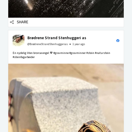
SHARE
Brødrene Strand Stenhuggeri as
@BrødreneStrandStenhuggerias
1 year ago
En nydelig liten bronse engel.🤎 #gravminne #gravminner #stein #naturstein
#steinfagarbeider