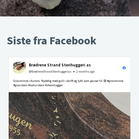
Siste fra Facebook
Brødrene Strand Stenhuggeri as
@BrødreneStrandStenhuggerias
2 months ago
Gravminne i Aurora. Nydelig med gull i skrift og lykt som passer til.🤩 #gravminne
#gravstein #naturstein #steinhugger