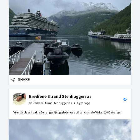
SHARE
Brødrene Strand Stenhuggeri as
@BrødreneStrandStenhuggerias
1 year ago
Vi er på plass i vakre Geiranger 🤩 og gleder oss til Landsmøte Virke. 😊 #Geiranger