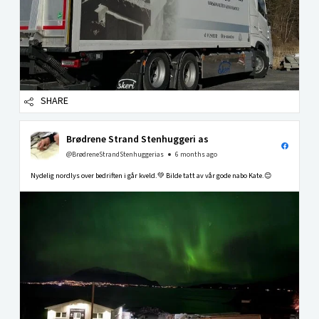
SHARE
Brødrene Strand Stenhuggeri as
@BrødreneStrandStenhuggerias
6 months ago
Nydelig nordlys over bedriften i går kveld.💚 Bilde tatt av vår gode nabo Kate.😊