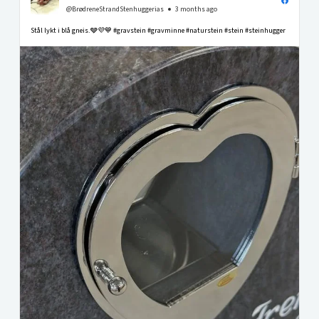
@BrødreneStrandStenhuggerias
3 months ago
Stål lykt i blå gneis.🩶💜💙 #gravstein #gravminne #naturstein #stein #steinhugger