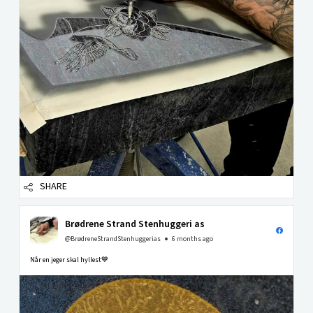
SHARE
Brødrene Strand Stenhuggeri as
@BrødreneStrandStenhuggerias
6 months ago
Når en jeger skal hyllest💙