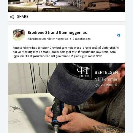
SHARE
Brødrene Strand Stenhuggeri as
@BrødreneStrandStenhuggerias
6 months ago
Fineste folkene hos Bertelsen Gravferd som holder oss i arbeid også på vinterstid. Vi
har vært heldig med en stabil januar som gjør at vi får hentet inn mye stein. Som
igjen fører til at pårørende får sitt gravminne på plass igjen raskt.🤎🩵