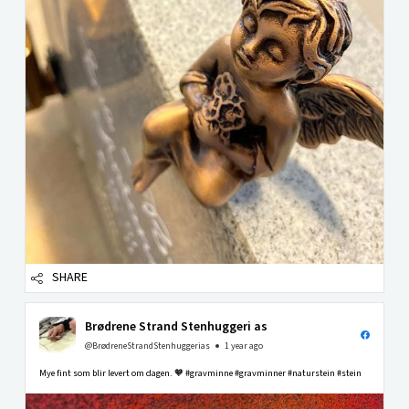
SHARE
Brødrene Strand Stenhuggeri as
@BrødreneStrandStenhuggerias
1 year ago
Mye fint som blir levert om dagen. 🧡 #gravminne #gravminner #naturstein #stein