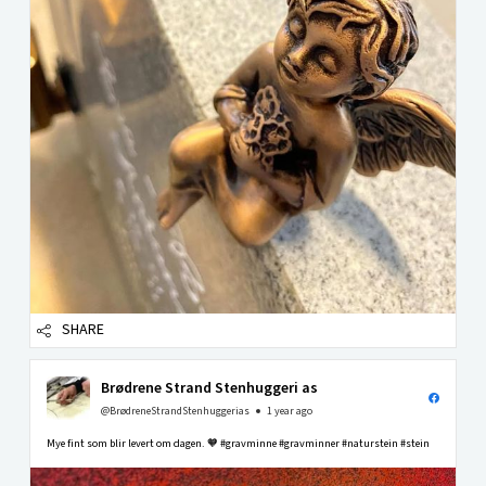
SHARE
Brødrene Strand Stenhuggeri as
@BrødreneStrandStenhuggerias
1 year ago
Mye fint som blir levert om dagen. 🧡 #gravminne #gravminner #naturstein #stein