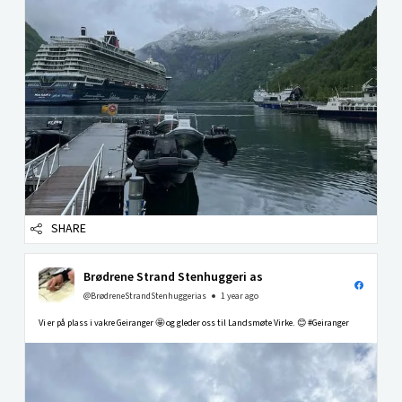
SHARE
Brødrene Strand Stenhuggeri as
@BrødreneStrandStenhuggerias
1 year ago
Vi er på plass i vakre Geiranger 🤩 og gleder oss til Landsmøte Virke. 😊 #Geiranger