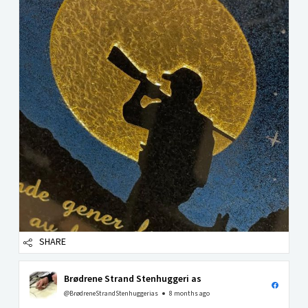
SHARE
Brødrene Strand Stenhuggeri as
@BrødreneStrandStenhuggerias
8 months ago