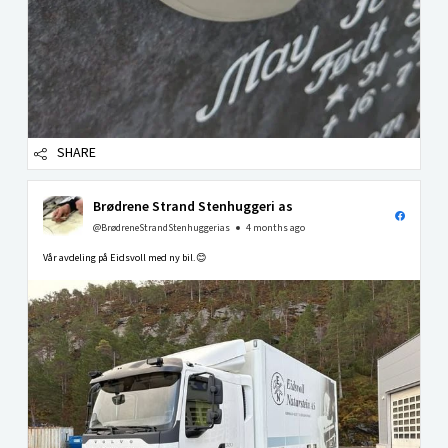
SHARE
Brødrene Strand Stenhuggeri as
@BrødreneStrandStenhuggerias
4 months ago
Vår avdeling på Eidsvoll med ny bil.😊