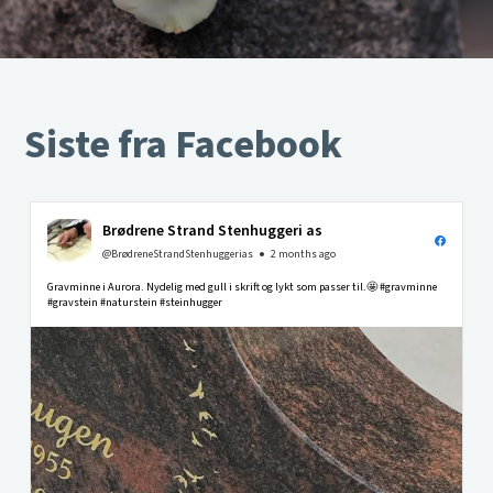
Siste fra Facebook
Brødrene Strand Stenhuggeri as
@BrødreneStrandStenhuggerias
2 months ago
Gravminne i Aurora. Nydelig med gull i skrift og lykt som passer til.🤩 #gravminne
#gravstein #naturstein #steinhugger