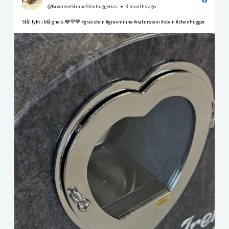
@BrødreneStrandStenhuggerias
3 months ago
Stål lykt i blå gneis.🩶💜💙 #gravstein #gravminne #naturstein #stein #steinhugger