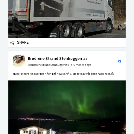
SHARE
Brødrene Strand Stenhuggeri as
@BrødreneStrandStenhuggerias
6 months ago
Nydelig nordlys over bedriften i går kveld.💚 Bilde tatt av vår gode nabo Kate.😊