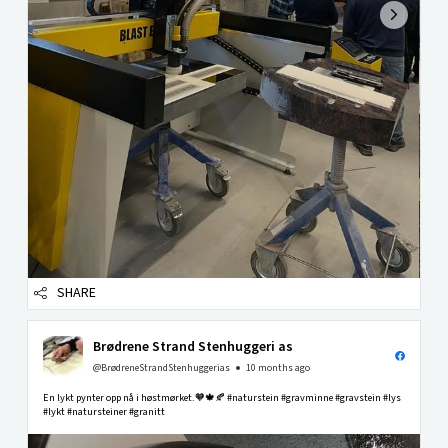
SHARE
Brødrene Strand Stenhuggeri as
@BrødreneStrandStenhuggerias
10 months ago
En lykt pynter opp nå i høstmørket.🧡🍁🍂 #naturstein #gravminne #gravstein #lys
#lykt #natursteiner #granitt