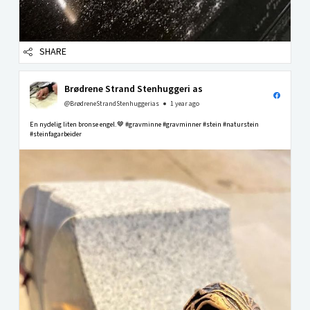
SHARE
Brødrene Strand Stenhuggeri as
@BrødreneStrandStenhuggerias
1 year ago
En nydelig liten bronse engel.🤎 #gravminne #gravminner #stein #naturstein
#steinfagarbeider