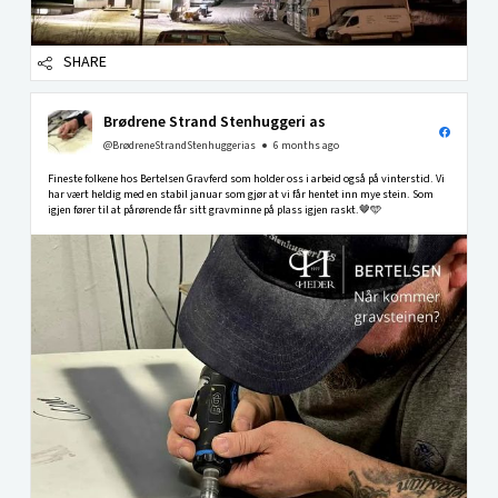
SHARE
Brødrene Strand Stenhuggeri as
@BrødreneStrandStenhuggerias
6 months ago
Fineste folkene hos Bertelsen Gravferd som holder oss i arbeid også på vinterstid. Vi
har vært heldig med en stabil januar som gjør at vi får hentet inn mye stein. Som
igjen fører til at pårørende får sitt gravminne på plass igjen raskt.🤎🩵