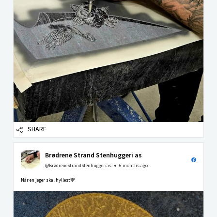
SHARE
Brødrene Strand Stenhuggeri as
@BrødreneStrandStenhuggerias
6 months ago
Når en jeger skal hyllest💙