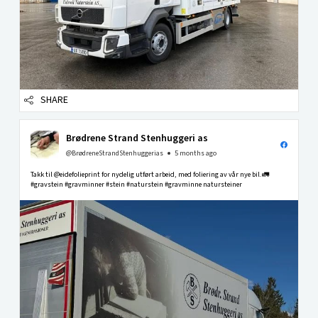
SHARE
Brødrene Strand Stenhuggeri as
@BrødreneStrandStenhuggerias
5 months ago
Takk til @eidefolieprint for nydelig utført arbeid, med foliering av vår nye bil.🚛
#gravstein #gravminner #stein #naturstein #gravminne natursteiner