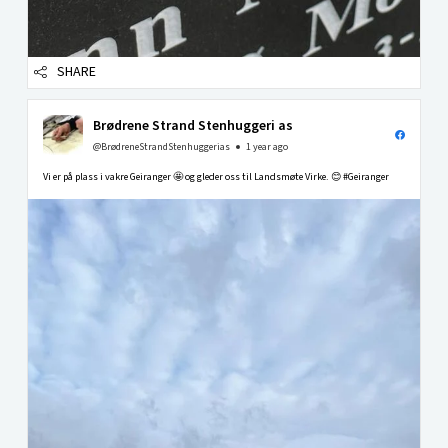
SHARE
Brødrene Strand Stenhuggeri as
@BrødreneStrandStenhuggerias
1 year ago
Vi er på plass i vakre Geiranger 🤩 og gleder oss til Landsmøte Virke. 😊 #Geiranger