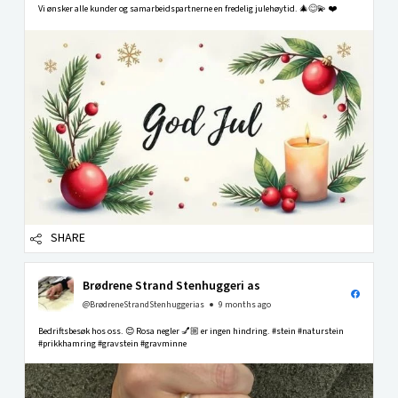
Vi ønsker alle kunder og samarbeidspartnerne en fredelig julehøytid. 🎄😊💫 ❤️
SHARE
Brødrene Strand Stenhuggeri as
@BrødreneStrandStenhuggerias
9 months ago
Bedriftsbesøk hos oss. 😊 Rosa negler 💅🏼 er ingen hindring. #stein #naturstein
#prikkhamring #gravstein #gravminne