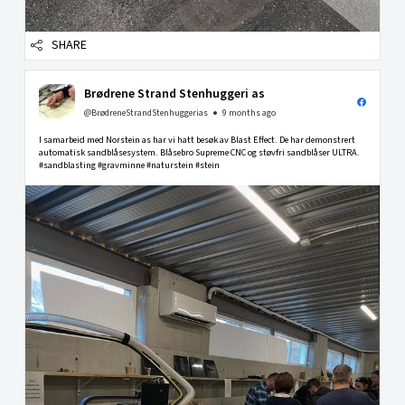
SHARE
Brødrene Strand Stenhuggeri as
@BrødreneStrandStenhuggerias
9 months ago
I samarbeid med Norstein as har vi hatt besøk av Blast Effect. De har demonstrert
automatisk sandblåsesystem. Blåsebro Supreme CNC og støvfri sandblåser ULTRA.
#sandblasting #gravminne #naturstein #stein