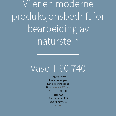
Vi er en moderne
produksjonsbedrift for
bearbeiding av
naturstein
Vase T 60 740
Category: Vaser
Kan roteres: yes
Kan speilvendes: no
Bilde:
Vase-60-740.png
Art. nr.: T 60 740
Pris: 7220
Bredde i mm: 110
Høyde i mm: 200
return