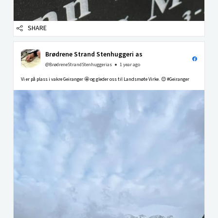
SHARE
Brødrene Strand Stenhuggeri as
@BrødreneStrandStenhuggerias
1 year ago
Vi er på plass i vakre Geiranger 🤩 og gleder oss til Landsmøte Virke. 😊 #Geiranger