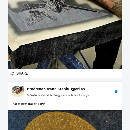
SHARE
Brødrene Strand Stenhuggeri as
@BrødreneStrandStenhuggerias
6 months ago
Når en jeger skal hyllest💙