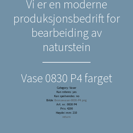
Vi er en moderne
produksjonsbedrift for
bearbeiding av
naturstein
Vase 0830 P4 farget
Category: Vaser
Kan roteres: yes
Kan speilvendes: no
Bilde:
Bronsevaser-0830-P4.png
Art. nr.: 0830 P4
Pris: 4200
Høyde i mm: 210
return