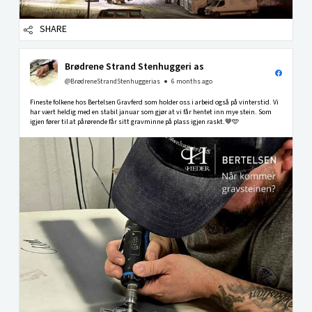
SHARE
Brødrene Strand Stenhuggeri as
@BrødreneStrandStenhuggerias
6 months ago
Fineste folkene hos Bertelsen Gravferd som holder oss i arbeid også på vinterstid. Vi
har vært heldig med en stabil januar som gjør at vi får hentet inn mye stein. Som
igjen fører til at pårørende får sitt gravminne på plass igjen raskt.🤎🩵