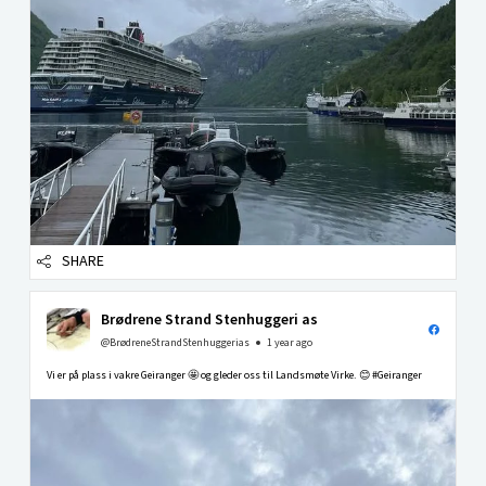
SHARE
Brødrene Strand Stenhuggeri as
@BrødreneStrandStenhuggerias
1 year ago
Vi er på plass i vakre Geiranger 🤩 og gleder oss til Landsmøte Virke. 😊 #Geiranger