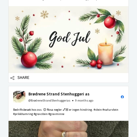
SHARE
Brødrene Strand Stenhuggeri as
@BrødreneStrandStenhuggerias
9 months ago
Bedriftsbesøk hos oss. 😊 Rosa negler 💅🏼 er ingen hindring. #stein #naturstein
#prikkhamring #gravstein #gravminne