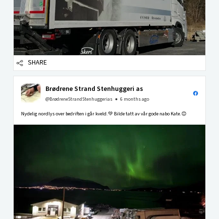
SHARE
Brødrene Strand Stenhuggeri as
@BrødreneStrandStenhuggerias
6 months ago
Nydelig nordlys over bedriften i går kveld.💚 Bilde tatt av vår gode nabo Kate.😊