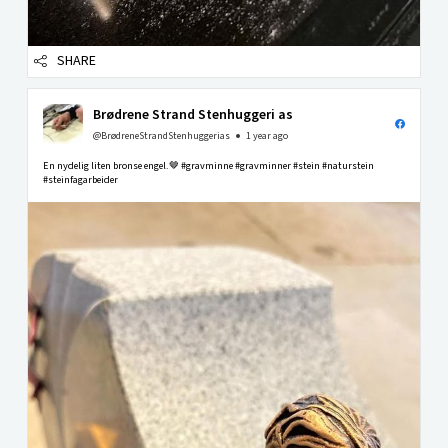
SHARE
Brødrene Strand Stenhuggeri as
@BrødreneStrandStenhuggerias
1 year ago
En nydelig liten bronse engel.🤎 #gravminne #gravminner #stein #naturstein
#steinfagarbeider