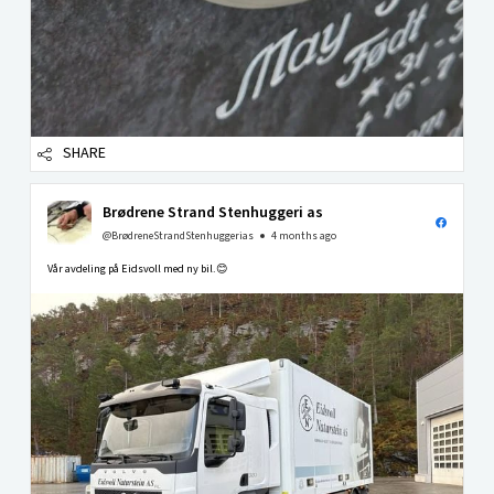
SHARE
Brødrene Strand Stenhuggeri as
@BrødreneStrandStenhuggerias
4 months ago
Vår avdeling på Eidsvoll med ny bil.😊