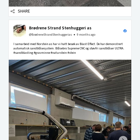
SHARE
Brødrene Strand Stenhuggeri as
@BrødreneStrandStenhuggerias
9 months ago
I samarbeid med Norstein as har vi hatt besøk av Blast Effect. De har demonstrert
automatisk sandblåsesystem. Blåsebro Supreme CNC og støvfri sandblåser ULTRA.
#sandblasting #gravminne #naturstein #stein