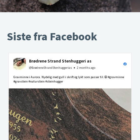
Siste fra Facebook
Brødrene Strand Stenhuggeri as
@BrødreneStrandStenhuggerias
2 months ago
Gravminne i Aurora. Nydelig med gull i skrift og lykt som passer til.🤩 #gravminne
#gravstein #naturstein #steinhugger