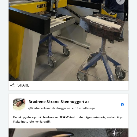
SHARE
Brødrene Strand Stenhuggeri as
@BrødreneStrandStenhuggerias
10 months ago
En lykt pynter opp nå i høstmørket.🧡🍁🍂 #naturstein #gravminne #gravstein #lys
#lykt #natursteiner #granitt