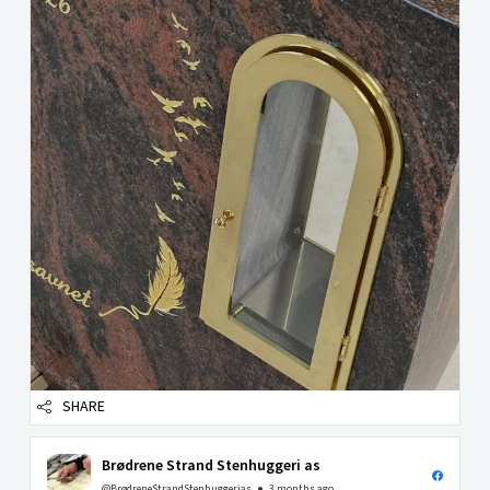
SHARE
Brødrene Strand Stenhuggeri as
@BrødreneStrandStenhuggerias
3 months ago