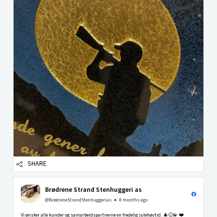
SHARE
Brødrene Strand Stenhuggeri as
@BrødreneStrandStenhuggerias
8 months ago
Vi ønsker alle kunder og samarbeidspartnerne en fredelig julehøytid. 🎄😊💫 ❤️