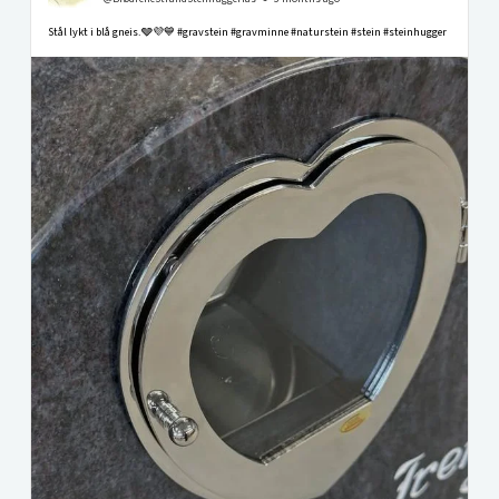
Stål lykt i blå gneis.🩶💜💙 #gravstein #gravminne #naturstein #stein #steinhugger