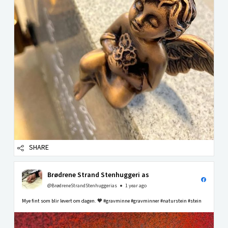
SHARE
Brødrene Strand Stenhuggeri as
@BrødreneStrandStenhuggerias
1 year ago
Mye fint som blir levert om dagen. 🧡 #gravminne #gravminner #naturstein #stein