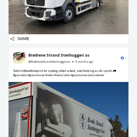
SHARE
Brødrene Strand Stenhuggeri as
@BrødreneStrandStenhuggerias
5 months ago
Takk til @eidefolieprint for nydelig utført arbeid, med foliering av vår nye bil.🚛
#gravstein #gravminner #stein #naturstein #gravminne natursteiner