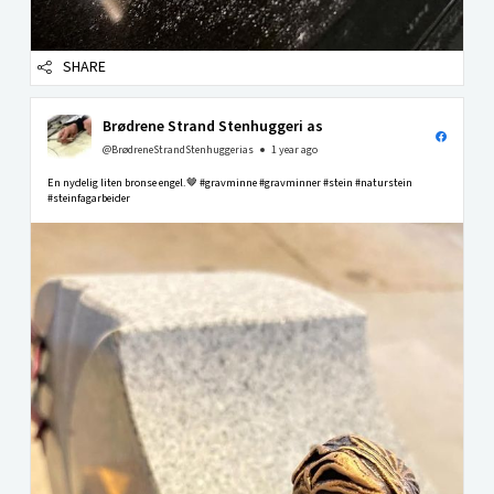
SHARE
Brødrene Strand Stenhuggeri as
@BrødreneStrandStenhuggerias
1 year ago
En nydelig liten bronse engel.🤎 #gravminne #gravminner #stein #naturstein
#steinfagarbeider