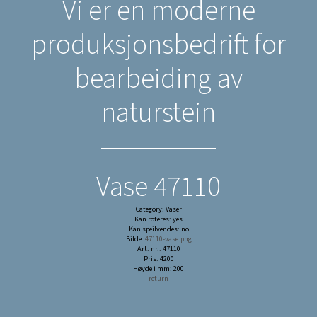
Vi er en moderne
produksjonsbedrift for
bearbeiding av
naturstein
Vase 47110
Category: Vaser
Kan roteres: yes
Kan speilvendes: no
Bilde:
47110-vase.png
Art. nr.: 47110
Pris: 4200
Høyde i mm: 200
return