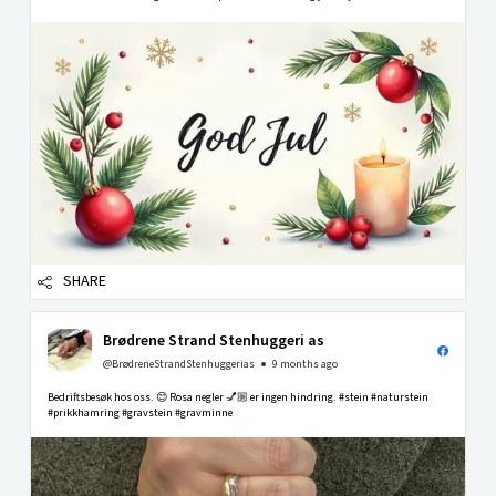
SHARE
Brødrene Strand Stenhuggeri as
@BrødreneStrandStenhuggerias
9 months ago
Bedriftsbesøk hos oss. 😊 Rosa negler 💅🏼 er ingen hindring. #stein #naturstein
#prikkhamring #gravstein #gravminne