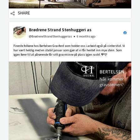
SHARE
Brødrene Strand Stenhuggeri as
@BrødreneStrandStenhuggerias
6 months ago
Fineste folkene hos Bertelsen Gravferd som holder oss i arbeid også på vinterstid. Vi
har vært heldig med en stabil januar som gjør at vi får hentet inn mye stein. Som
igjen fører til at pårørende får sitt gravminne på plass igjen raskt.🤎🩵