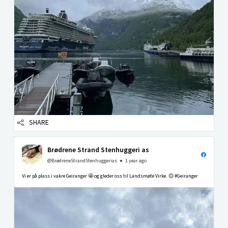
SHARE
Brødrene Strand Stenhuggeri as
@BrødreneStrandStenhuggerias
1 year ago
Vi er på plass i vakre Geiranger 🤩 og gleder oss til Landsmøte Virke. 😊 #Geiranger