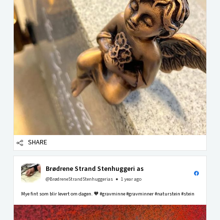
SHARE
Brødrene Strand Stenhuggeri as
@BrødreneStrandStenhuggerias
1 year ago
Mye fint som blir levert om dagen. 🧡 #gravminne #gravminner #naturstein #stein