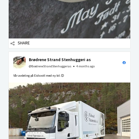
SHARE
Brødrene Strand Stenhuggeri as
@BrødreneStrandStenhuggerias
4 months ago
Vår avdeling på Eidsvoll med ny bil.😊