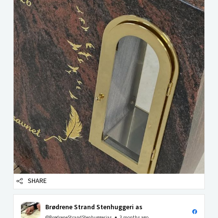
SHARE
Brødrene Strand Stenhuggeri as
@BrødreneStrandStenhuggerias
3 months ago