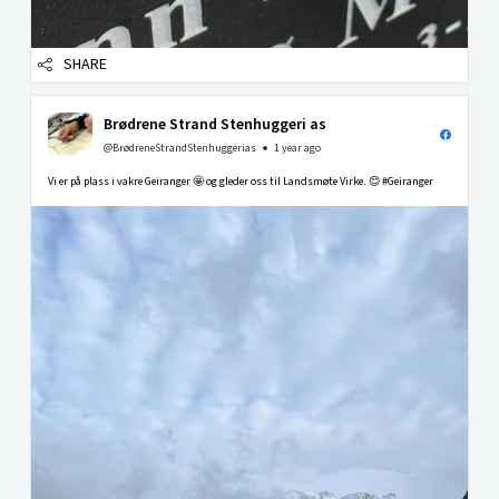
SHARE
Brødrene Strand Stenhuggeri as
@BrødreneStrandStenhuggerias
1 year ago
Vi er på plass i vakre Geiranger 🤩 og gleder oss til Landsmøte Virke. 😊 #Geiranger