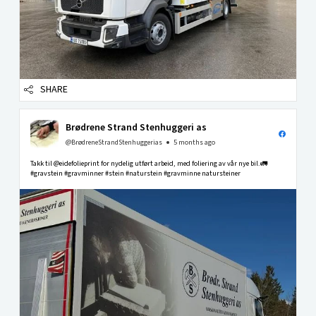
SHARE
Brødrene Strand Stenhuggeri as
@BrødreneStrandStenhuggerias
5 months ago
Takk til @eidefolieprint for nydelig utført arbeid, med foliering av vår nye bil.🚛
#gravstein #gravminner #stein #naturstein #gravminne natursteiner