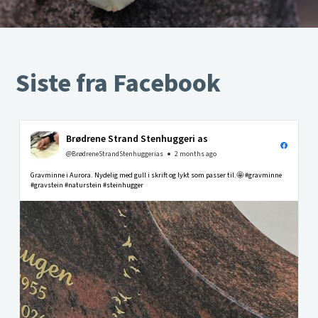
Siste fra Facebook
Brødrene Strand Stenhuggeri as
@BrødreneStrandStenhuggerias
2 months ago
Gravminne i Aurora. Nydelig med gull i skrift og lykt som passer til.🤩 #gravminne
#gravstein #naturstein #steinhugger