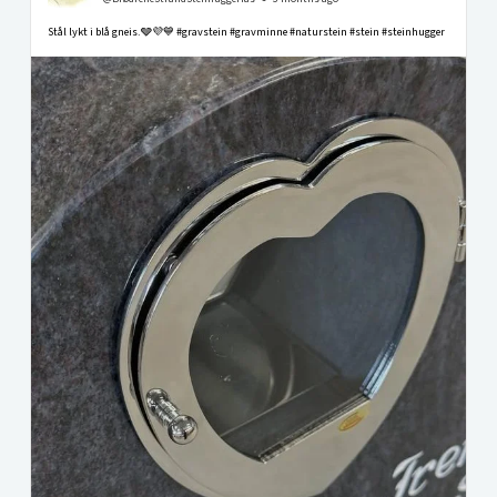
Stål lykt i blå gneis.🩶💜💙 #gravstein #gravminne #naturstein #stein #steinhugger