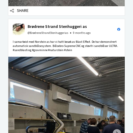
SHARE
Brødrene Strand Stenhuggeri as
@BrødreneStrandStenhuggerias
9 months ago
I samarbeid med Norstein as har vi hatt besøk av Blast Effect. De har demonstrert
automatisk sandblåsesystem. Blåsebro Supreme CNC og støvfri sandblåser ULTRA.
#sandblasting #gravminne #naturstein #stein