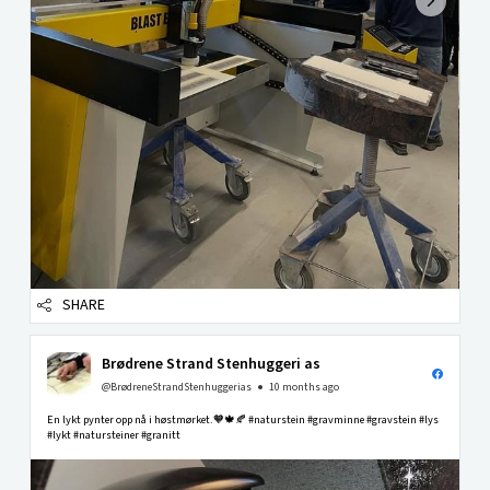
SHARE
Brødrene Strand Stenhuggeri as
@BrødreneStrandStenhuggerias
10 months ago
En lykt pynter opp nå i høstmørket.🧡🍁🍂 #naturstein #gravminne #gravstein #lys
#lykt #natursteiner #granitt