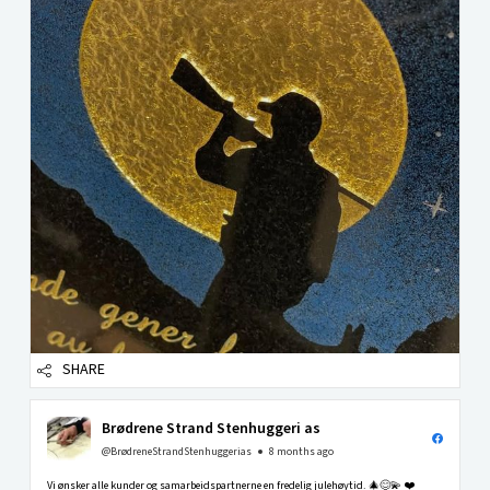
SHARE
Brødrene Strand Stenhuggeri as
@BrødreneStrandStenhuggerias
8 months ago
Vi ønsker alle kunder og samarbeidspartnerne en fredelig julehøytid. 🎄😊💫 ❤️