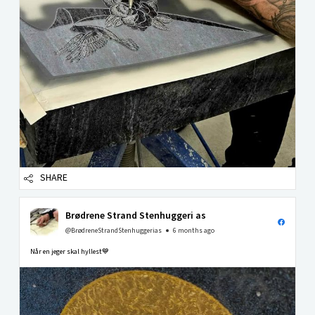
SHARE
Brødrene Strand Stenhuggeri as
@BrødreneStrandStenhuggerias
6 months ago
Når en jeger skal hyllest💙