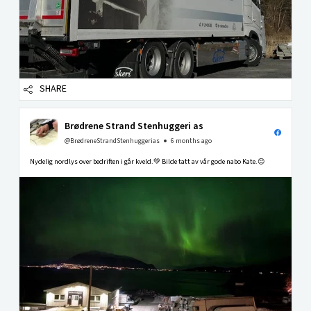
SHARE
Brødrene Strand Stenhuggeri as
@BrødreneStrandStenhuggerias
6 months ago
Nydelig nordlys over bedriften i går kveld.💚 Bilde tatt av vår gode nabo Kate.😊