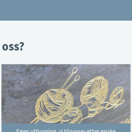
 oss?
Egen utforming, vi tilpasser etter ønske