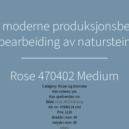
n moderne produksjonsbed
bearbeiding av naturstei
Rose 470402 Medium
Category: Roser og blomster
Kan roteres: yes
Kan speilvendes: no
Bilde:
rose_MEDIUM.png
Art. nr.: 470402 (4 cm)
Pris: 1120
Bredde i mm: 40
Høyde i mm: 40
return