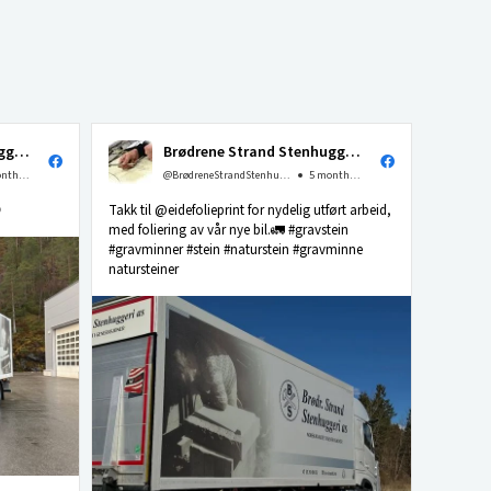
Brødrene Strand Stenhuggeri as
Brødrene Strand Stenhuggeri as
4 months ago
@BrødreneStrandStenhuggerias
5 months ago

Takk til @eidefolieprint for nydelig utført arbeid,
med foliering av vår nye bil.🚛 #gravstein
#gravminner #stein #naturstein #gravminne
natursteiner