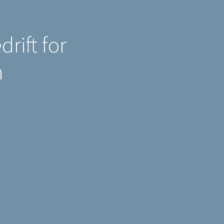
rift for
n