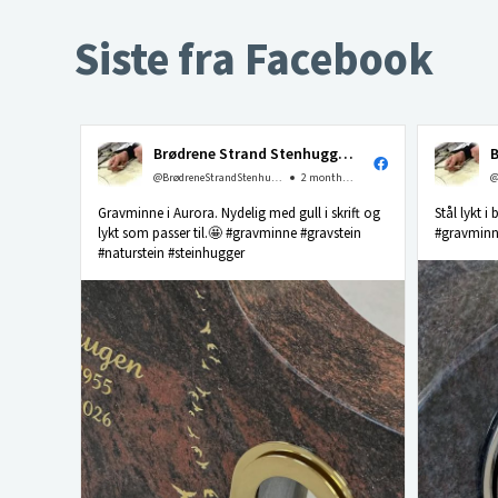
Siste fra Facebook
Brødrene Strand Stenhuggeri as
@BrødreneStrandStenhuggerias
2 months ago
Gravminne i Aurora. Nydelig med gull i skrift og
Stål lykt i
lykt som passer til.🤩 #gravminne #gravstein
#gravminne
#naturstein #steinhugger