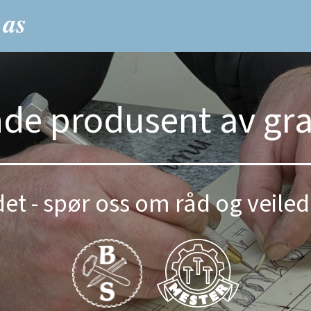
nde produsent av gr
et - spør oss om råd og veiled