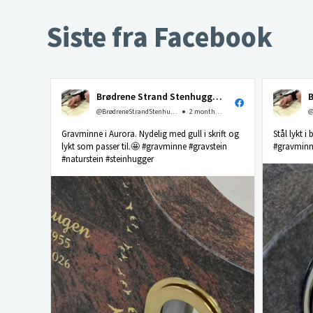
Siste fra Facebook
Brødrene Strand Stenhuggeri as
@BrødreneStrandStenhuggerias
2 months ago
Gravminne i Aurora. Nydelig med gull i skrift og
Stål lykt i
lykt som passer til.🤩 #gravminne #gravstein
#gravminne
#naturstein #steinhugger