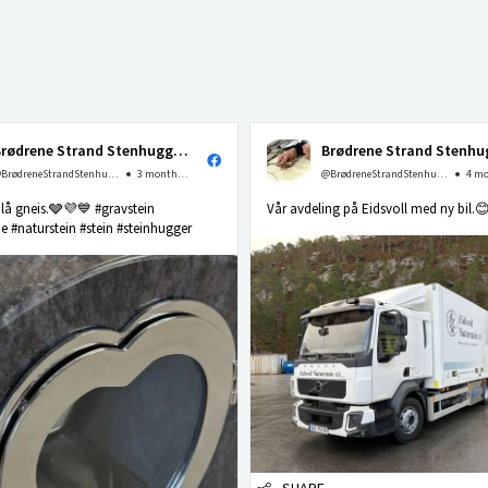
Brødrene Strand Stenhuggeri as
@BrødreneStrandStenhuggerias
3 months ago
@BrødreneStrandStenhuggerias
 blå gneis.🩶💜💙 #gravstein
Vår avdeling på Eidsvoll med ny bil.
 #naturstein #stein #steinhugger