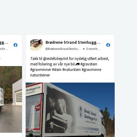
Brødrene Strand Stenhuggeri as
Brødrene Strand Stenhuggeri as
4 months ago
@BrødreneStrandStenhuggerias
5 months ago

Takk til @eidefolieprint for nydelig utført arbeid,
med foliering av vår nye bil.🚛 #gravstein
#gravminner #stein #naturstein #gravminne
natursteiner