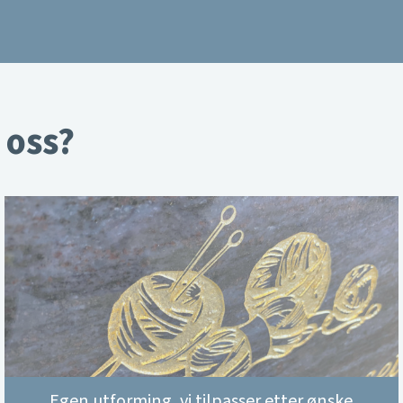
 oss?
Egen utforming, vi tilpasser etter ønske