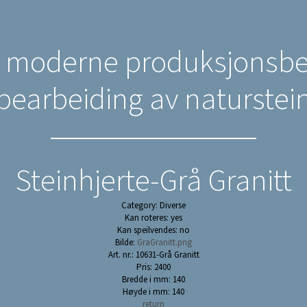
n moderne produksjonsbed
bearbeiding av naturstei
Steinhjerte-Grå Granitt
Category: Diverse
Kan roteres: yes
Kan speilvendes: no
Bilde:
GraGranitt.png
Art. nr.: 10631-Grå Granitt
Pris: 2400
Bredde i mm: 140
Høyde i mm: 140
return