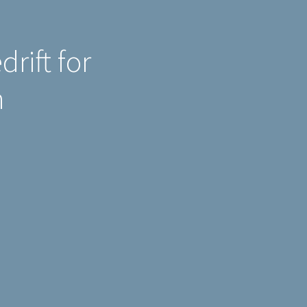
rift for
n