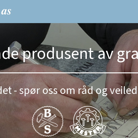
nde produsent av gr
et - spør oss om råd og veiled