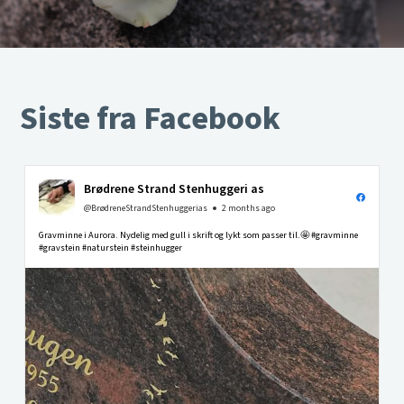
Siste fra Facebook
Brødrene Strand Stenhuggeri as
@BrødreneStrandStenhuggerias
2 months ago
Gravminne i Aurora. Nydelig med gull i skrift og lykt som passer til.🤩 #gravminne
#gravstein #naturstein #steinhugger