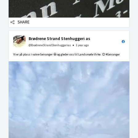
SHARE
Brødrene Strand Stenhuggeri as
@BrødreneStrandStenhuggerias
1 year ago
Vi er på plass i vakre Geiranger 🤩 og gleder oss til Landsmøte Virke. 😊 #Geiranger