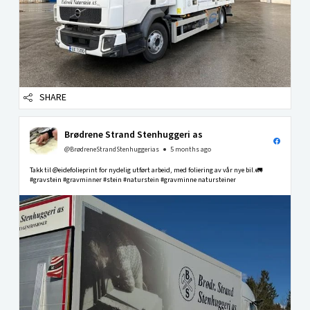
SHARE
Brødrene Strand Stenhuggeri as
@BrødreneStrandStenhuggerias
5 months ago
Takk til @eidefolieprint for nydelig utført arbeid, med foliering av vår nye bil.🚛
#gravstein #gravminner #stein #naturstein #gravminne natursteiner