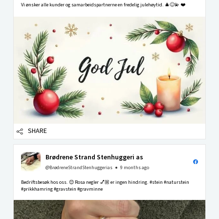
Vi ønsker alle kunder og samarbeidspartnerne en fredelig julehøytid. 🎄😊💫 ❤️
SHARE
Brødrene Strand Stenhuggeri as
@BrødreneStrandStenhuggerias
9 months ago
Bedriftsbesøk hos oss. 😊 Rosa negler 💅🏼 er ingen hindring. #stein #naturstein
#prikkhamring #gravstein #gravminne