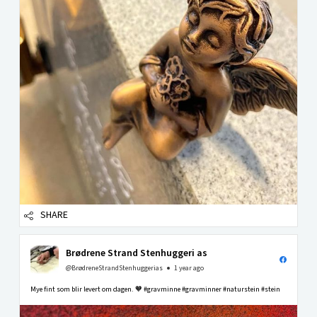
SHARE
Brødrene Strand Stenhuggeri as
@BrødreneStrandStenhuggerias
1 year ago
Mye fint som blir levert om dagen. 🧡 #gravminne #gravminner #naturstein #stein