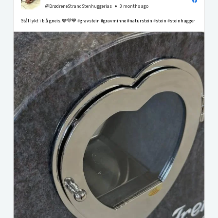
@BrødreneStrandStenhuggerias
3 months ago
Stål lykt i blå gneis.🩶💜💙 #gravstein #gravminne #naturstein #stein #steinhugger