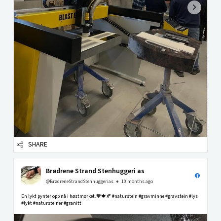
SHARE
Brødrene Strand Stenhuggeri as
@BrødreneStrandStenhuggerias
10 months ago
En lykt pynter opp nå i høstmørket.🧡🍁🍂 #naturstein #gravminne #gravstein #lys
#lykt #natursteiner #granitt