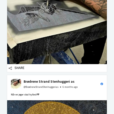
SHARE
Brødrene Strand Stenhuggeri as
@BrødreneStrandStenhuggerias
6 months ago
Når en jeger skal hyllest💙