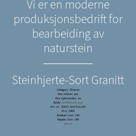
Vi er en moderne
produksjonsbedrift for
bearbeiding av
naturstein
Steinhjerte-Sort Granitt
Category: Diverse
Kan roteres: yes
Kan speilvendes: no
Bilde:
SortGranitt.png
Art. nr.: 10631-Sort Granitt
Pris: 2400
Bredde i mm: 140
Høyde i mm: 140
return