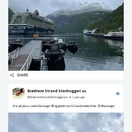
SHARE
Brødrene Strand Stenhuggeri as
@BrødreneStrandStenhuggerias
1 year ago
Vi er på plass i vakre Geiranger 🤩 og gleder oss til Landsmøte Virke. 😊 #Geiranger