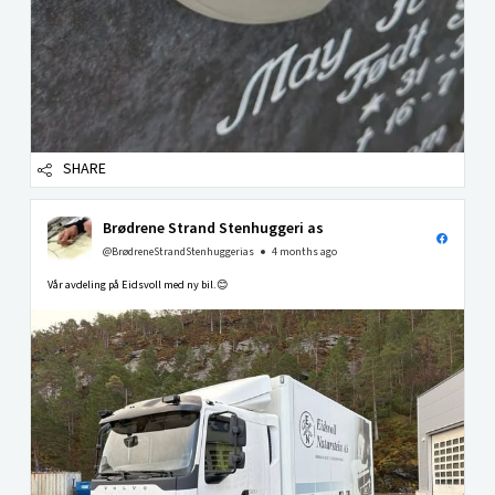
SHARE
Brødrene Strand Stenhuggeri as
@BrødreneStrandStenhuggerias
4 months ago
Vår avdeling på Eidsvoll med ny bil.😊