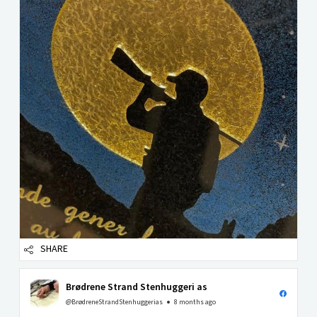
SHARE
Brødrene Strand Stenhuggeri as
@BrødreneStrandStenhuggerias
8 months ago