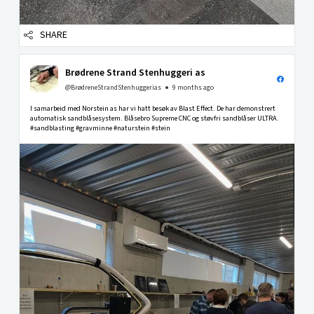
SHARE
Brødrene Strand Stenhuggeri as
@BrødreneStrandStenhuggerias
9 months ago
I samarbeid med Norstein as har vi hatt besøk av Blast Effect. De har demonstrert
automatisk sandblåsesystem. Blåsebro Supreme CNC og støvfri sandblåser ULTRA.
#sandblasting #gravminne #naturstein #stein