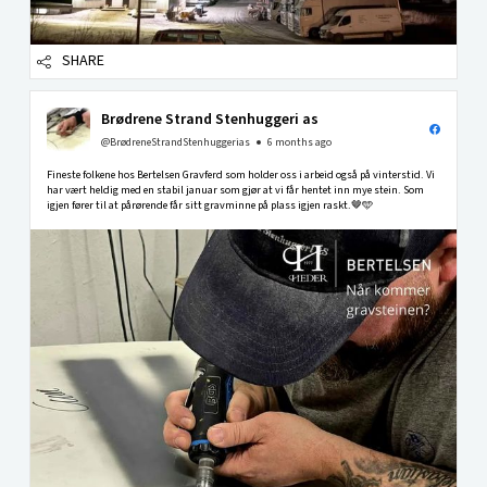
SHARE
Brødrene Strand Stenhuggeri as
@BrødreneStrandStenhuggerias
6 months ago
Fineste folkene hos Bertelsen Gravferd som holder oss i arbeid også på vinterstid. Vi
har vært heldig med en stabil januar som gjør at vi får hentet inn mye stein. Som
igjen fører til at pårørende får sitt gravminne på plass igjen raskt.🤎🩵