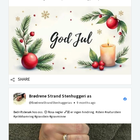
SHARE
Brødrene Strand Stenhuggeri as
@BrødreneStrandStenhuggerias
9 months ago
Bedriftsbesøk hos oss. 😊 Rosa negler 💅🏼 er ingen hindring. #stein #naturstein
#prikkhamring #gravstein #gravminne