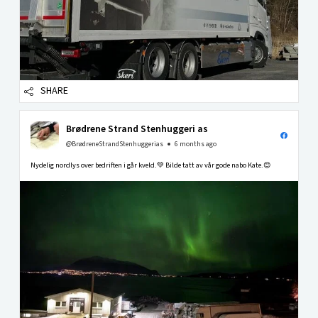
SHARE
Brødrene Strand Stenhuggeri as
@BrødreneStrandStenhuggerias
6 months ago
Nydelig nordlys over bedriften i går kveld.💚 Bilde tatt av vår gode nabo Kate.😊