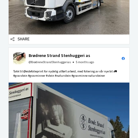
SHARE
Brødrene Strand Stenhuggeri as
@BrødreneStrandStenhuggerias
5 months ago
Takk til @eidefolieprint for nydelig utført arbeid, med foliering av vår nye bil.🚛
#gravstein #gravminner #stein #naturstein #gravminne natursteiner