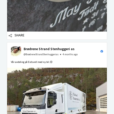
SHARE
Brødrene Strand Stenhuggeri as
@BrødreneStrandStenhuggerias
4 months ago
Vår avdeling på Eidsvoll med ny bil.😊