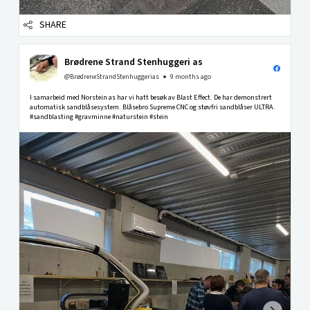
SHARE
Brødrene Strand Stenhuggeri as
@BrødreneStrandStenhuggerias
9 months ago
I samarbeid med Norstein as har vi hatt besøk av Blast Effect. De har demonstrert
automatisk sandblåsesystem. Blåsebro Supreme CNC og støvfri sandblåser ULTRA.
#sandblasting #gravminne #naturstein #stein