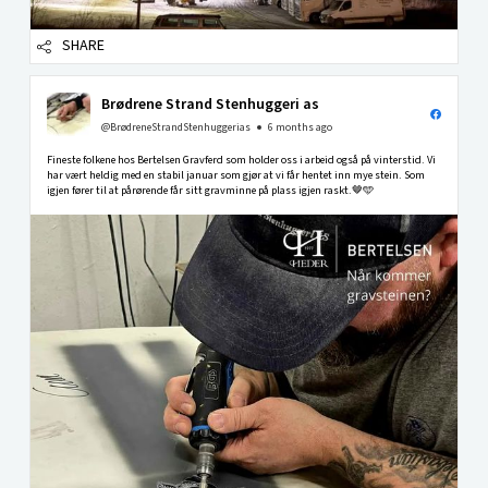
SHARE
Brødrene Strand Stenhuggeri as
@BrødreneStrandStenhuggerias
6 months ago
Fineste folkene hos Bertelsen Gravferd som holder oss i arbeid også på vinterstid. Vi
har vært heldig med en stabil januar som gjør at vi får hentet inn mye stein. Som
igjen fører til at pårørende får sitt gravminne på plass igjen raskt.🤎🩵