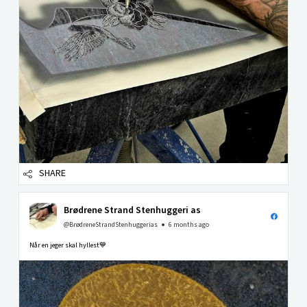
SHARE
Brødrene Strand Stenhuggeri as
@BrødreneStrandStenhuggerias
6 months ago
Når en jeger skal hyllest💙