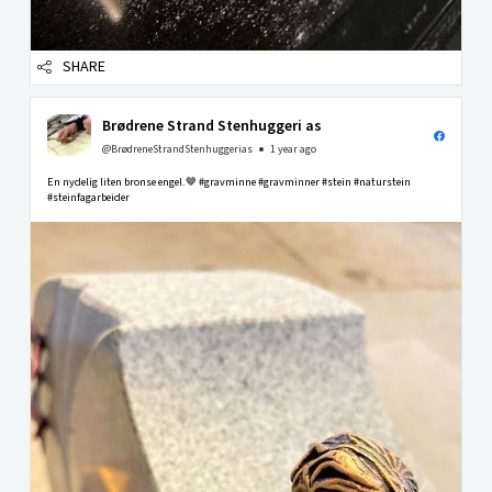
SHARE
Brødrene Strand Stenhuggeri as
@BrødreneStrandStenhuggerias
1 year ago
En nydelig liten bronse engel.🤎 #gravminne #gravminner #stein #naturstein
#steinfagarbeider