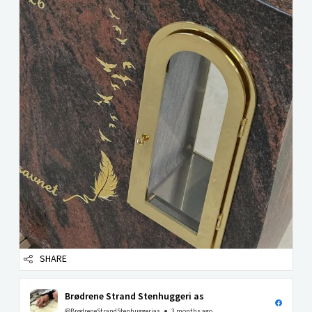
SHARE
Brødrene Strand Stenhuggeri as
@BrødreneStrandStenhuggerias
3 months ago