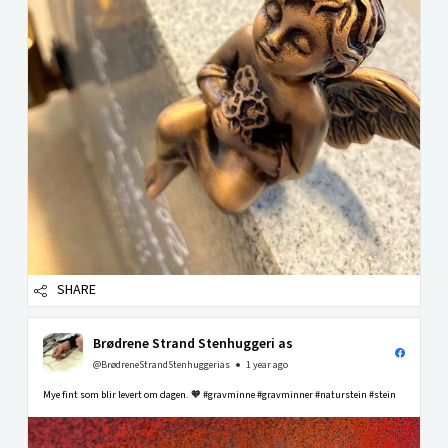
SHARE
Brødrene Strand Stenhuggeri as
@BrødreneStrandStenhuggerias
1 year ago
Mye fint som blir levert om dagen. 🧡 #gravminne #gravminner #naturstein #stein