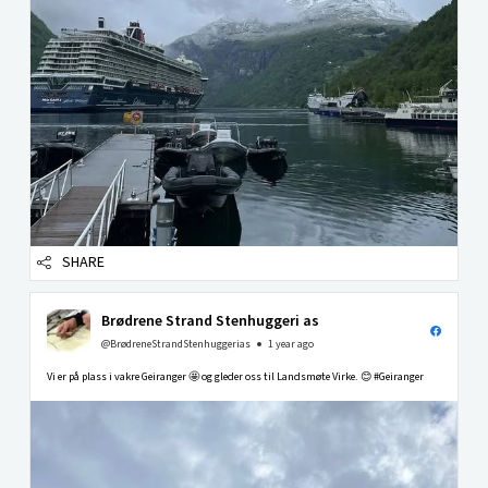
SHARE
Brødrene Strand Stenhuggeri as
@BrødreneStrandStenhuggerias
1 year ago
Vi er på plass i vakre Geiranger 🤩 og gleder oss til Landsmøte Virke. 😊 #Geiranger