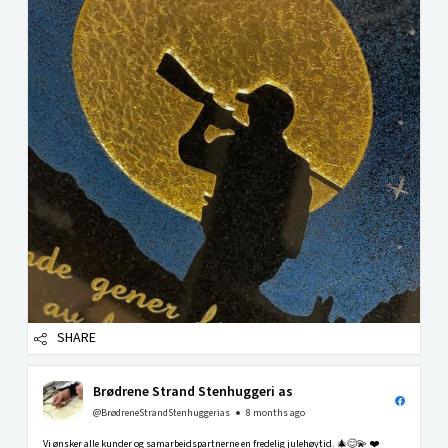
SHARE
Brødrene Strand Stenhuggeri as
@BrødreneStrandStenhuggerias
8 months ago
Vi ønsker alle kunder og samarbeidspartnerne en fredelig julehøytid. 🎄😊💫 ❤️