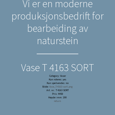
Vi er en moderne
produksjonsbedrift for
bearbeiding av
naturstein
Vase T 4163 SORT
Category: Vaser
Kan roteres: yes
Kan speilvendes: no
Bilde:
Vase_T-4163-sort.png
Art. nr.: T 4163 SORT
Pris: 4450
Høyde i mm: 190
return