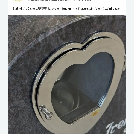
Stål lykt i blå gneis.🩶💜💙 #gravstein #gravminne #naturstein #stein #steinhugger