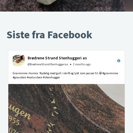
Siste fra Facebook
Brødrene Strand Stenhuggeri as
@BrødreneStrandStenhuggerias
2 months ago
Gravminne i Aurora. Nydelig med gull i skrift og lykt som passer til.🤩 #gravminne
#gravstein #naturstein #steinhugger