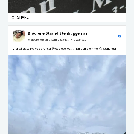
SHARE
Brødrene Strand Stenhuggeri as
@BrødreneStrandStenhuggerias
1 year ago
Vi er på plass i vakre Geiranger 🤩 og gleder oss til Landsmøte Virke. 😊 #Geiranger