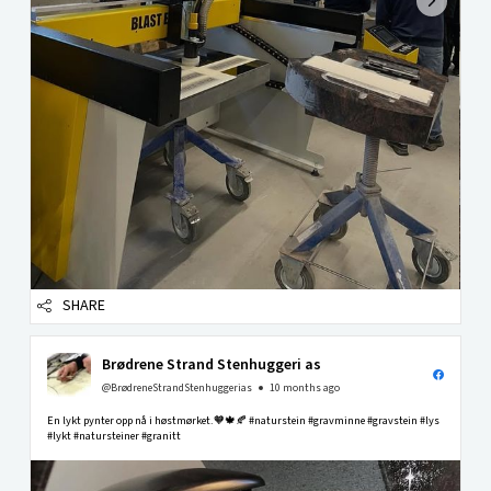
SHARE
Brødrene Strand Stenhuggeri as
@BrødreneStrandStenhuggerias
10 months ago
En lykt pynter opp nå i høstmørket.🧡🍁🍂 #naturstein #gravminne #gravstein #lys
#lykt #natursteiner #granitt