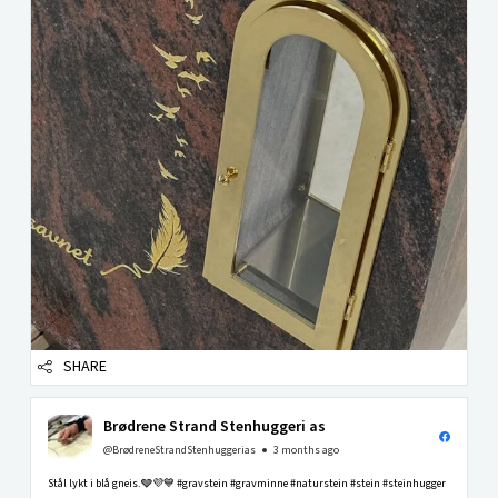
SHARE
Brødrene Strand Stenhuggeri as
@BrødreneStrandStenhuggerias
3 months ago
Stål lykt i blå gneis.🩶💜💙 #gravstein #gravminne #naturstein #stein #steinhugger