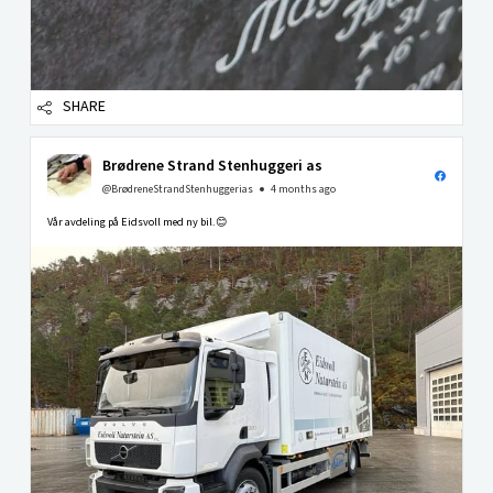
SHARE
Brødrene Strand Stenhuggeri as
@BrødreneStrandStenhuggerias
4 months ago
Vår avdeling på Eidsvoll med ny bil.😊