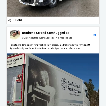
SHARE
Brødrene Strand Stenhuggeri as
@BrødreneStrandStenhuggerias
5 months ago
Takk til @eidefolieprint for nydelig utført arbeid, med foliering av vår nye bil.🚛
#gravstein #gravminner #stein #naturstein #gravminne natursteiner