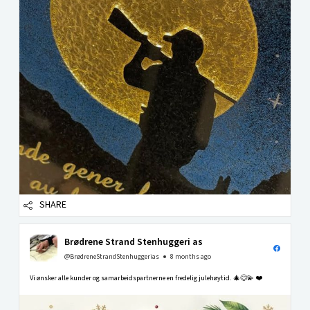
SHARE
Brødrene Strand Stenhuggeri as
@BrødreneStrandStenhuggerias
8 months ago
Vi ønsker alle kunder og samarbeidspartnerne en fredelig julehøytid. 🎄😊💫 ❤️