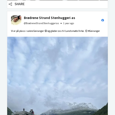
SHARE
Brødrene Strand Stenhuggeri as
@BrødreneStrandStenhuggerias
1 year ago
Vi er på plass i vakre Geiranger 🤩 og gleder oss til Landsmøte Virke. 😊 #Geiranger