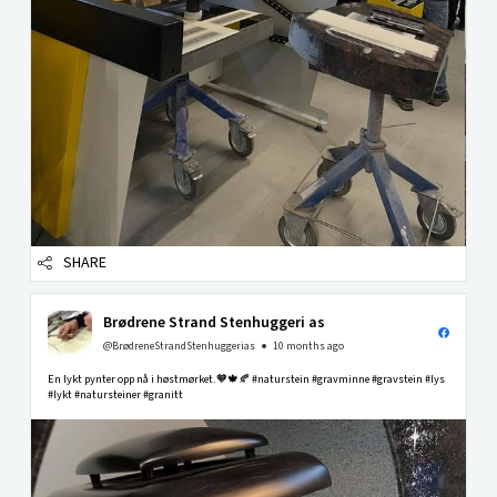
SHARE
Brødrene Strand Stenhuggeri as
@BrødreneStrandStenhuggerias
10 months ago
En lykt pynter opp nå i høstmørket.🧡🍁🍂 #naturstein #gravminne #gravstein #lys
#lykt #natursteiner #granitt