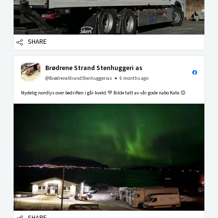
SHARE
Brødrene Strand Stenhuggeri as
@BrødreneStrandStenhuggerias
6 months ago
Nydelig nordlys over bedriften i går kveld.💚 Bilde tatt av vår gode nabo Kate.😊