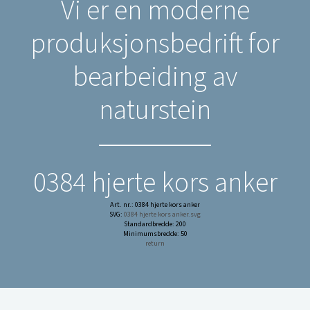
Vi er en moderne
produksjonsbedrift for
bearbeiding av
naturstein
0384 hjerte kors anker
Art. nr.: 0384 hjerte kors anker
SVG:
0384 hjerte kors anker.svg
Standardbredde: 200
Minimumsbredde: 50
return