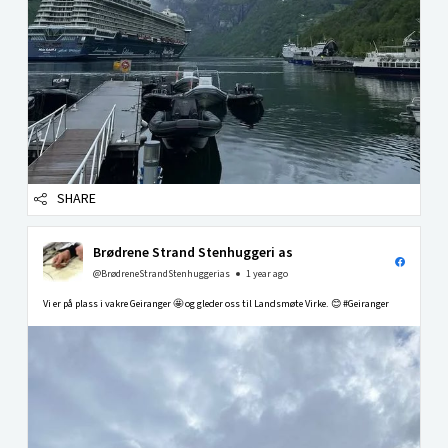
SHARE
Brødrene Strand Stenhuggeri as
@BrødreneStrandStenhuggerias
1 year ago
Vi er på plass i vakre Geiranger 🤩 og gleder oss til Landsmøte Virke. 😊 #Geiranger