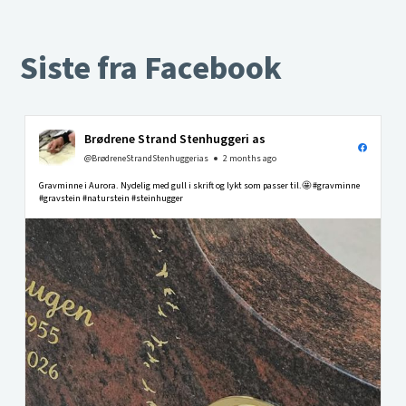
Siste fra Facebook
Brødrene Strand Stenhuggeri as
@BrødreneStrandStenhuggerias
2 months ago
Gravminne i Aurora. Nydelig med gull i skrift og lykt som passer til.🤩 #gravminne
#gravstein #naturstein #steinhugger