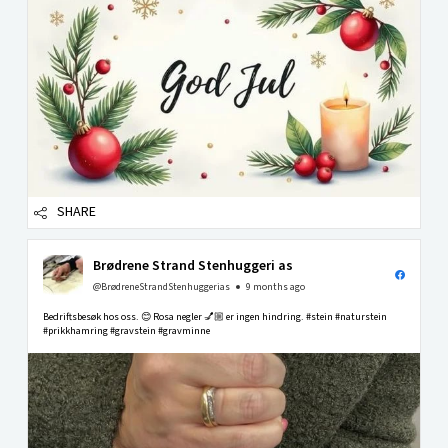
SHARE
Brødrene Strand Stenhuggeri as
@BrødreneStrandStenhuggerias
9 months ago
Bedriftsbesøk hos oss. 😊 Rosa negler 💅🏼 er ingen hindring. #stein #naturstein
#prikkhamring #gravstein #gravminne