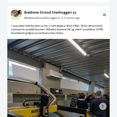
Brødrene Strand Stenhuggeri as
@BrødreneStrandStenhuggerias
9 months ago
I samarbeid med Norstein as har vi hatt besøk av Blast Effect. De har demonstrert
automatisk sandblåsesystem. Blåsebro Supreme CNC og støvfri sandblåser ULTRA.
#sandblasting #gravminne #naturstein #stein