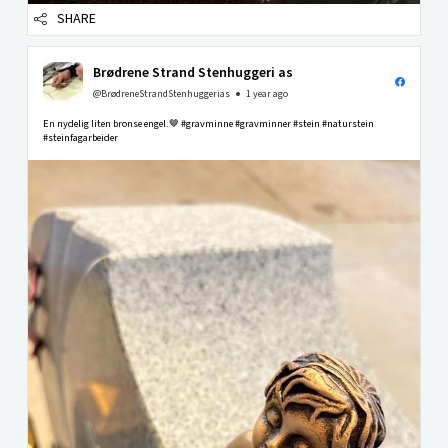
SHARE
Brødrene Strand Stenhuggeri as
@BrødreneStrandStenhuggerias
1 year ago
En nydelig liten bronse engel.🤎 #gravminne #gravminner #stein #naturstein
#steinfagarbeider