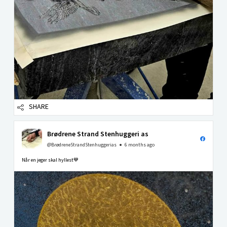
SHARE
Brødrene Strand Stenhuggeri as
@BrødreneStrandStenhuggerias
6 months ago
Når en jeger skal hyllest💙