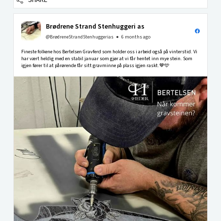
SHARE
Brødrene Strand Stenhuggeri as
@BrødreneStrandStenhuggerias
6 months ago
Fineste folkene hos Bertelsen Gravferd som holder oss i arbeid også på vinterstid. Vi
har vært heldig med en stabil januar som gjør at vi får hentet inn mye stein. Som
igjen fører til at pårørende får sitt gravminne på plass igjen raskt.🤎🩵