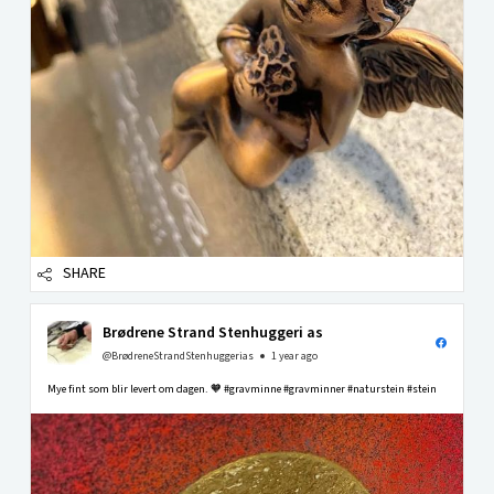
SHARE
Brødrene Strand Stenhuggeri as
@BrødreneStrandStenhuggerias
1 year ago
Mye fint som blir levert om dagen. 🧡 #gravminne #gravminner #naturstein #stein