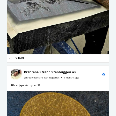
SHARE
Brødrene Strand Stenhuggeri as
@BrødreneStrandStenhuggerias
6 months ago
Når en jeger skal hyllest💙