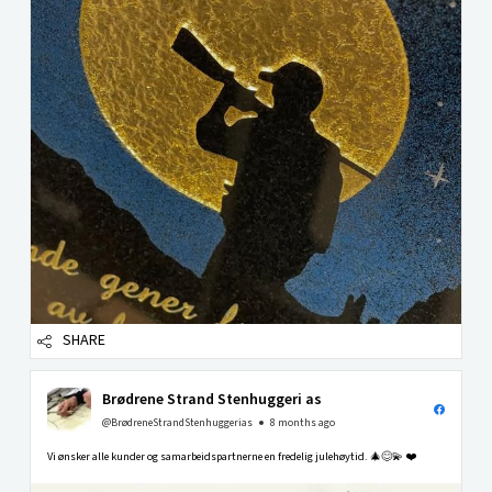
SHARE
Brødrene Strand Stenhuggeri as
@BrødreneStrandStenhuggerias
8 months ago
Vi ønsker alle kunder og samarbeidspartnerne en fredelig julehøytid. 🎄😊💫 ❤️