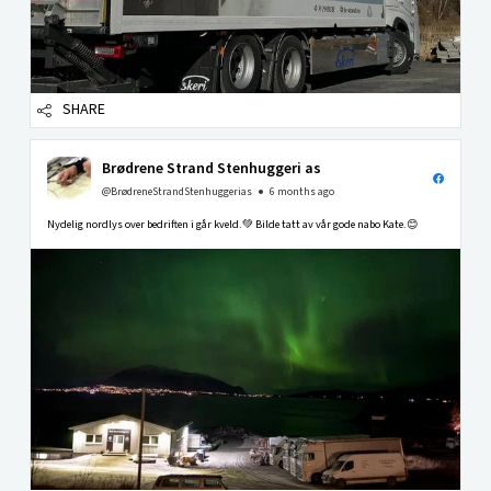
SHARE
Brødrene Strand Stenhuggeri as
@BrødreneStrandStenhuggerias
6 months ago
Nydelig nordlys over bedriften i går kveld.💚 Bilde tatt av vår gode nabo Kate.😊