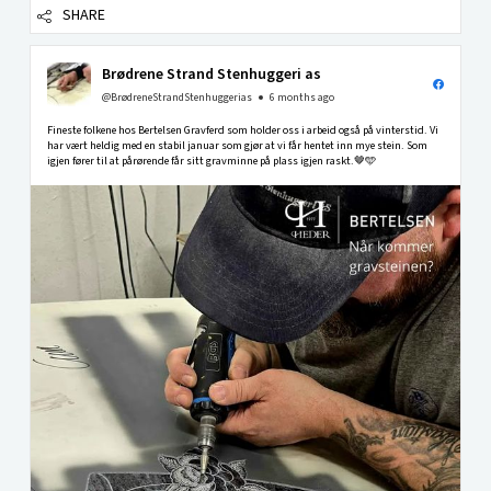
SHARE
Brødrene Strand Stenhuggeri as
@BrødreneStrandStenhuggerias
6 months ago
Fineste folkene hos Bertelsen Gravferd som holder oss i arbeid også på vinterstid. Vi
har vært heldig med en stabil januar som gjør at vi får hentet inn mye stein. Som
igjen fører til at pårørende får sitt gravminne på plass igjen raskt.🤎🩵