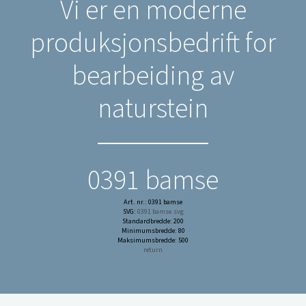
Vi er en moderne
produksjonsbedrift for
bearbeiding av
naturstein
0391 bamse
Art. nr.: 0391 bamse
SVG:
0391 bamse.svg
Standardbredde: 200
Minimumsbredde: 80
Maksimumsbredde: 500
return