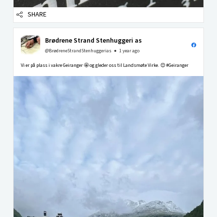
SHARE
Brødrene Strand Stenhuggeri as
@BrødreneStrandStenhuggerias
1 year ago
Vi er på plass i vakre Geiranger 🤩 og gleder oss til Landsmøte Virke. 😊 #Geiranger