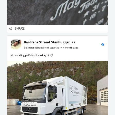
SHARE
Brødrene Strand Stenhuggeri as
@BrødreneStrandStenhuggerias
4 months ago
Vår avdeling på Eidsvoll med ny bil.😊