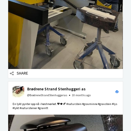
SHARE
Brødrene Strand Stenhuggeri as
@BrødreneStrandStenhuggerias
10 months ago
En lykt pynter opp nå i høstmørket.🧡🍁🍂 #naturstein #gravminne #gravstein #lys
#lykt #natursteiner #granitt