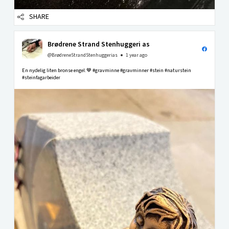
SHARE
Brødrene Strand Stenhuggeri as
@BrødreneStrandStenhuggerias
1 year ago
En nydelig liten bronse engel.🤎 #gravminne #gravminner #stein #naturstein
#steinfagarbeider