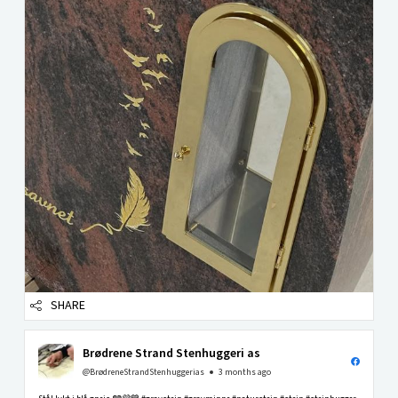
SHARE
Brødrene Strand Stenhuggeri as
@BrødreneStrandStenhuggerias
3 months ago