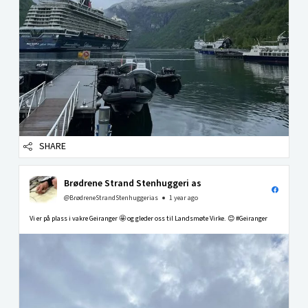
SHARE
Brødrene Strand Stenhuggeri as
@BrødreneStrandStenhuggerias
1 year ago
Vi er på plass i vakre Geiranger 🤩 og gleder oss til Landsmøte Virke. 😊 #Geiranger