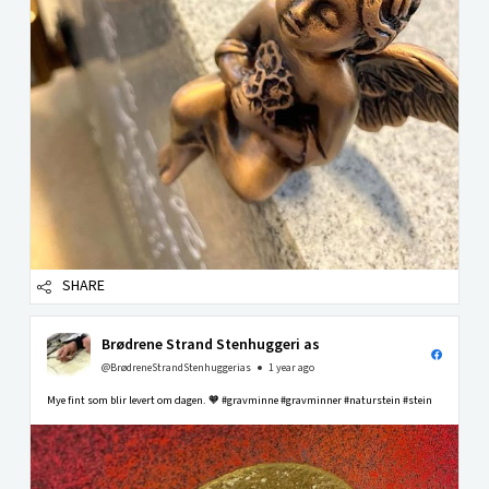
SHARE
Brødrene Strand Stenhuggeri as
@BrødreneStrandStenhuggerias
1 year ago
Mye fint som blir levert om dagen. 🧡 #gravminne #gravminner #naturstein #stein