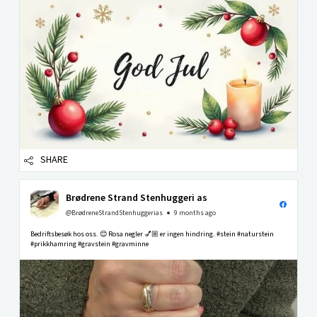
SHARE
Brødrene Strand Stenhuggeri as
@BrødreneStrandStenhuggerias
9 months ago
Bedriftsbesøk hos oss. 😊 Rosa negler 💅🏼 er ingen hindring. #stein #naturstein
#prikkhamring #gravstein #gravminne