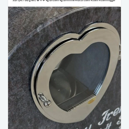
Stål lykt i blå gneis.🩶💜💙 #gravstein #gravminne #naturstein #stein #steinhugger