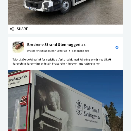
SHARE
Brødrene Strand Stenhuggeri as
@BrødreneStrandStenhuggerias
5 months ago
Takk til @eidefolieprint for nydelig utført arbeid, med foliering av vår nye bil.🚛
#gravstein #gravminner #stein #naturstein #gravminne natursteiner