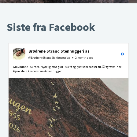
Siste fra Facebook
Brødrene Strand Stenhuggeri as
@BrødreneStrandStenhuggerias
2 months ago
Gravminne i Aurora. Nydelig med gull i skrift og lykt som passer til.🤩 #gravminne
#gravstein #naturstein #steinhugger