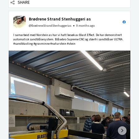
SHARE
Brødrene Strand Stenhuggeri as
@BrødreneStrandStenhuggerias
9 months ago
I samarbeid med Norstein as har vi hatt besøk av Blast Effect. De har demonstrert
automatisk sandblåsesystem. Blåsebro Supreme CNC og støvfri sandblåser ULTRA.
#sandblasting #gravminne #naturstein #stein