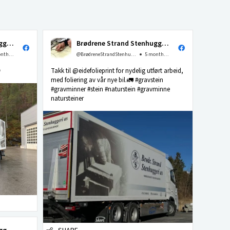
Brødrene Strand Stenhuggeri as
Brødrene Strand Stenhuggeri as
4 months ago
@BrødreneStrandStenhuggerias
5 months ago

Takk til @eidefolieprint for nydelig utført arbeid,
med foliering av vår nye bil.🚛 #gravstein
#gravminner #stein #naturstein #gravminne
natursteiner