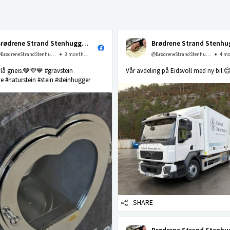
Brødrene Strand Stenhuggeri as
@BrødreneStrandStenhuggerias
3 months ago
@BrødreneStrandStenhuggerias
 blå gneis.🩶💜💙 #gravstein
Vår avdeling på Eidsvoll med ny bil.
 #naturstein #stein #steinhugger
SHARE