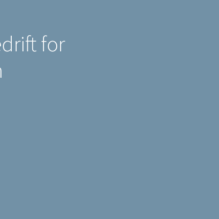
rift for
n