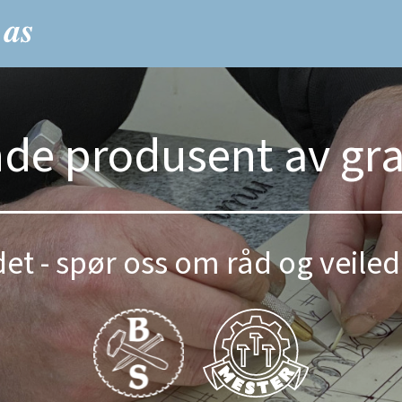
nde produsent av gr
et - spør oss om råd og veiled