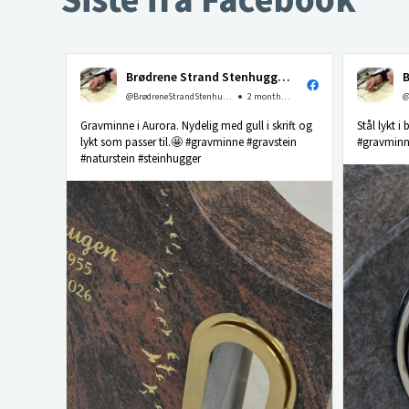
Siste fra Facebook
Brødrene Strand Stenhuggeri as
@BrødreneStrandStenhuggerias
2 months ago
Gravminne i Aurora. Nydelig med gull i skrift og
Stål lykt i
lykt som passer til.🤩 #gravminne #gravstein
#gravminne
#naturstein #steinhugger