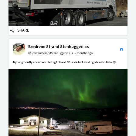
SHARE
Brødrene Strand Stenhuggeri as
@BrødreneStrandStenhuggerias
6 months ago
Nydelig nordlys over bedriften i går kveld.💚 Bilde tatt av vår gode nabo Kate.😊