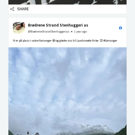
SHARE
Brødrene Strand Stenhuggeri as
@BrødreneStrandStenhuggerias
1 year ago
Vi er på plass i vakre Geiranger 🤩 og gleder oss til Landsmøte Virke. 😊 #Geiranger