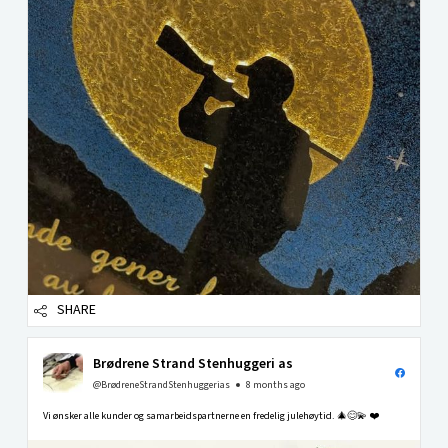
SHARE
Brødrene Strand Stenhuggeri as
@BrødreneStrandStenhuggerias
8 months ago
Vi ønsker alle kunder og samarbeidspartnerne en fredelig julehøytid. 🎄😊💫 ❤️