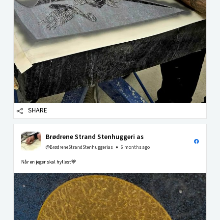
SHARE
Brødrene Strand Stenhuggeri as
@BrødreneStrandStenhuggerias
6 months ago
Når en jeger skal hyllest💙