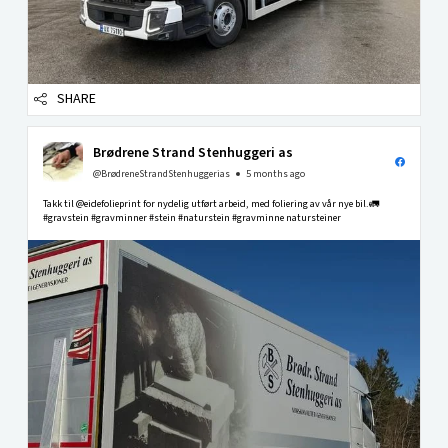
SHARE
Brødrene Strand Stenhuggeri as
@BrødreneStrandStenhuggerias
5 months ago
Takk til @eidefolieprint for nydelig utført arbeid, med foliering av vår nye bil.🚛
#gravstein #gravminner #stein #naturstein #gravminne natursteiner