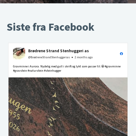
Siste fra Facebook
Brødrene Strand Stenhuggeri as
@BrødreneStrandStenhuggerias
2 months ago
Gravminne i Aurora. Nydelig med gull i skrift og lykt som passer til.🤩 #gravminne
#gravstein #naturstein #steinhugger