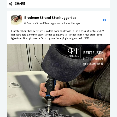
SHARE
Brødrene Strand Stenhuggeri as
@BrødreneStrandStenhuggerias
6 months ago
Fineste folkene hos Bertelsen Gravferd som holder oss i arbeid også på vinterstid. Vi
har vært heldig med en stabil januar som gjør at vi får hentet inn mye stein. Som
igjen fører til at pårørende får sitt gravminne på plass igjen raskt.🤎🩵