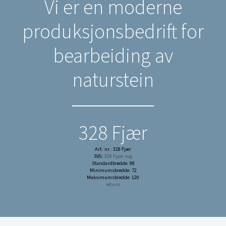
Vi er en moderne
produksjonsbedrift for
bearbeiding av
naturstein
328 Fjær
Art. nr.: 328 Fjær
SVG:
328 Fjaer.svg
Standardbredde: 98
Minimumsbredde: 72
Maksimumsbredde: 120
return