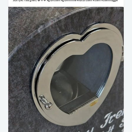
Stål lykt i blå gneis.🩶💜💙 #gravstein #gravminne #naturstein #stein #steinhugger