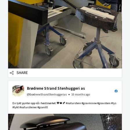
SHARE
Brødrene Strand Stenhuggeri as
@BrødreneStrandStenhuggerias
10 months ago
En lykt pynter opp nå i høstmørket.🧡🍁🍂 #naturstein #gravminne #gravstein #lys
#lykt #natursteiner #granitt