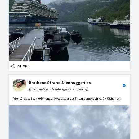
SHARE
Brødrene Strand Stenhuggeri as
@BrødreneStrandStenhuggerias
1 year ago
Vi er på plass i vakre Geiranger 🤩 og gleder oss til Landsmøte Virke. 😊 #Geiranger