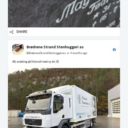
SHARE
Brødrene Strand Stenhuggeri as
@BrødreneStrandStenhuggerias
4 months ago
Vår avdeling på Eidsvoll med ny bil.😊