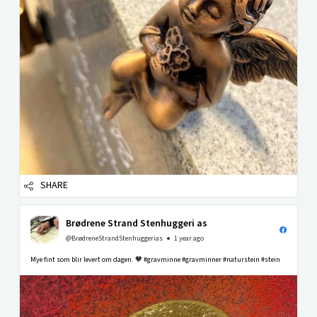
SHARE
Brødrene Strand Stenhuggeri as
@BrødreneStrandStenhuggerias
1 year ago
Mye fint som blir levert om dagen. 🧡 #gravminne #gravminner #naturstein #stein