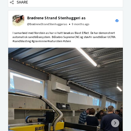
SHARE
Brødrene Strand Stenhuggeri as
@BrødreneStrandStenhuggerias
9 months ago
I samarbeid med Norstein as har vi hatt besøk av Blast Effect. De har demonstrert
automatisk sandblåsesystem. Blåsebro Supreme CNC og støvfri sandblåser ULTRA.
#sandblasting #gravminne #naturstein #stein