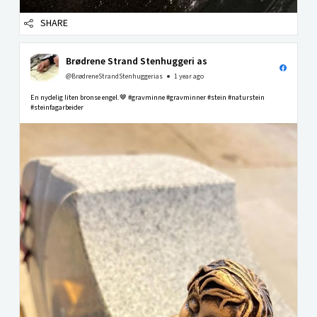
SHARE
Brødrene Strand Stenhuggeri as
@BrødreneStrandStenhuggerias
1 year ago
En nydelig liten bronse engel.🤎 #gravminne #gravminner #stein #naturstein
#steinfagarbeider