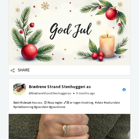
SHARE
Brødrene Strand Stenhuggeri as
@BrødreneStrandStenhuggerias
9 months ago
Bedriftsbesøk hos oss. 😊 Rosa negler 💅🏼 er ingen hindring. #stein #naturstein
#prikkhamring #gravstein #gravminne