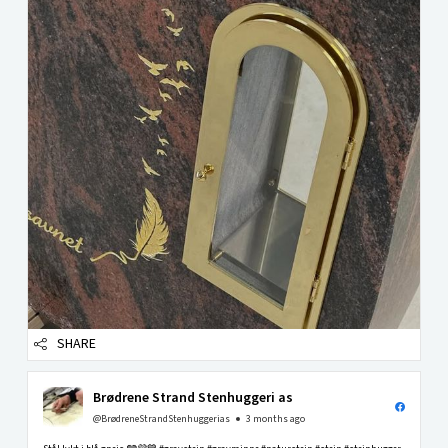
SHARE
Brødrene Strand Stenhuggeri as
@BrødreneStrandStenhuggerias
3 months ago