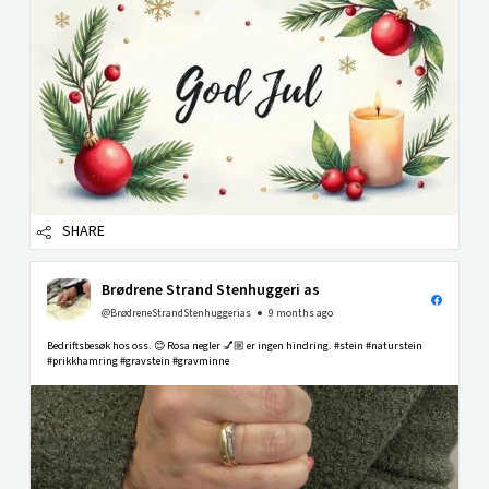
SHARE
Brødrene Strand Stenhuggeri as
@BrødreneStrandStenhuggerias
9 months ago
Bedriftsbesøk hos oss. 😊 Rosa negler 💅🏼 er ingen hindring. #stein #naturstein
#prikkhamring #gravstein #gravminne