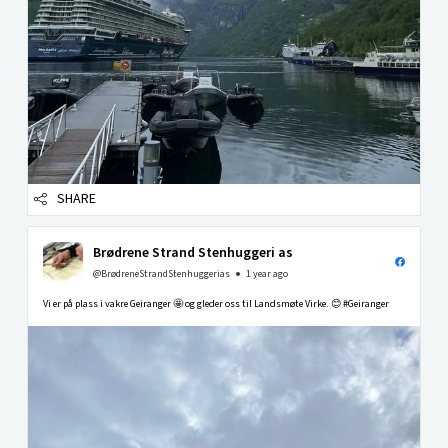
SHARE
Brødrene Strand Stenhuggeri as
@BrødreneStrandStenhuggerias
1 year ago
Vi er på plass i vakre Geiranger 🤩 og gleder oss til Landsmøte Virke. 😊 #Geiranger