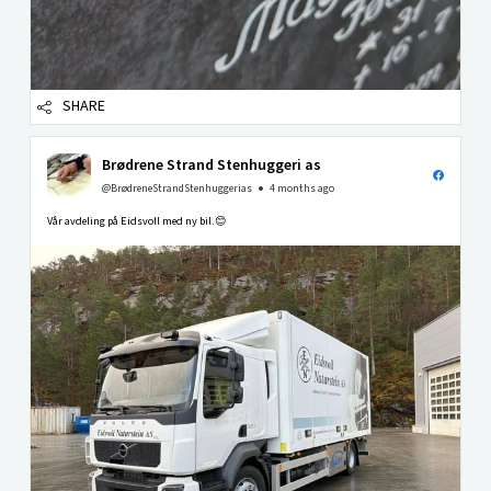
SHARE
Brødrene Strand Stenhuggeri as
@BrødreneStrandStenhuggerias
4 months ago
Vår avdeling på Eidsvoll med ny bil.😊