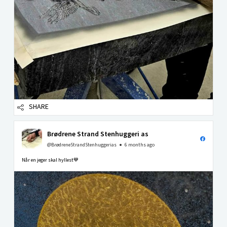
SHARE
Brødrene Strand Stenhuggeri as
@BrødreneStrandStenhuggerias
6 months ago
Når en jeger skal hyllest💙