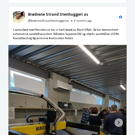
Brødrene Strand Stenhuggeri as
@BrødreneStrandStenhuggerias
9 months ago
I samarbeid med Norstein as har vi hatt besøk av Blast Effect. De har demonstrert
automatisk sandblåsesystem. Blåsebro Supreme CNC og støvfri sandblåser ULTRA.
#sandblasting #gravminne #naturstein #stein