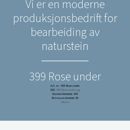
Vi er en moderne
produksjonsbedrift for
bearbeiding av
naturstein
399 Rose under
Art. nr.: 399 Rose under
SVG:
399 Rose under.svg
Standardbredde: 200
Minimumsbredde: 80
return