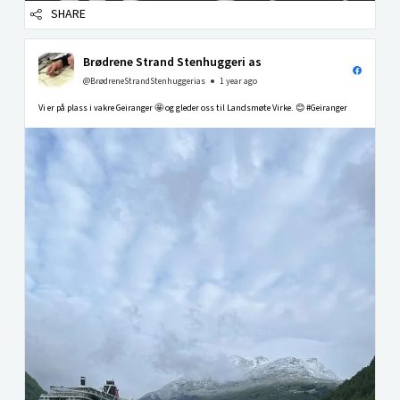
SHARE
Brødrene Strand Stenhuggeri as
@BrødreneStrandStenhuggerias
1 year ago
Vi er på plass i vakre Geiranger 🤩 og gleder oss til Landsmøte Virke. 😊 #Geiranger