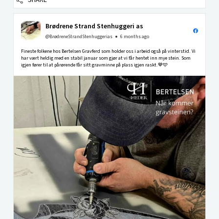
SHARE
Brødrene Strand Stenhuggeri as
@BrødreneStrandStenhuggerias
6 months ago
Fineste folkene hos Bertelsen Gravferd som holder oss i arbeid også på vinterstid. Vi
har vært heldig med en stabil januar som gjør at vi får hentet inn mye stein. Som
igjen fører til at pårørende får sitt gravminne på plass igjen raskt.🤎🩵