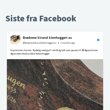
Siste fra Facebook
Brødrene Strand Stenhuggeri as
@BrødreneStrandStenhuggerias
2 months ago
Gravminne i Aurora. Nydelig med gull i skrift og lykt som passer til.🤩 #gravminne
#gravstein #naturstein #steinhugger