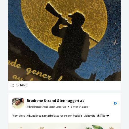
SHARE
Brødrene Strand Stenhuggeri as
@BrødreneStrandStenhuggerias
8 months ago
Vi ønsker alle kunder og samarbeidspartnerne en fredelig julehøytid. 🎄😊💫 ❤️