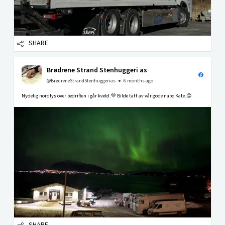
SHARE
Brødrene Strand Stenhuggeri as
@BrødreneStrandStenhuggerias
6 months ago
Nydelig nordlys over bedriften i går kveld.💚 Bilde tatt av vår gode nabo Kate.😊