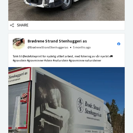
SHARE
Brødrene Strand Stenhuggeri as
@BrødreneStrandStenhuggerias
5 months ago
Takk til @eidefolieprint for nydelig utført arbeid, med foliering av vår nye bil.🚛
#gravstein #gravminner #stein #naturstein #gravminne natursteiner