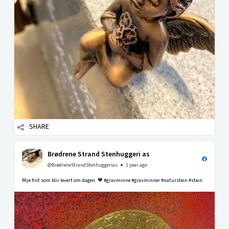
SHARE
Brødrene Strand Stenhuggeri as
@BrødreneStrandStenhuggerias
1 year ago
Mye fint som blir levert om dagen. 🧡 #gravminne #gravminner #naturstein #stein