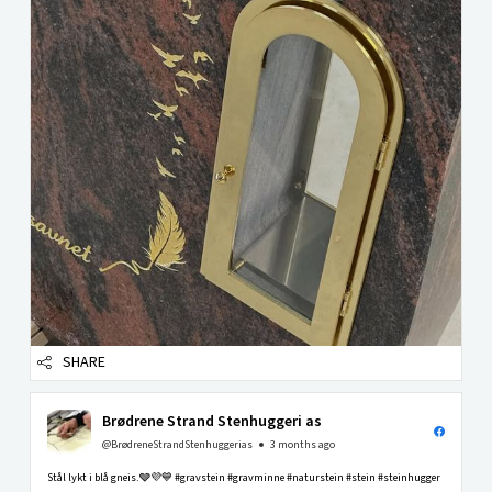
SHARE
Brødrene Strand Stenhuggeri as
@BrødreneStrandStenhuggerias
3 months ago
Stål lykt i blå gneis.🩶💜💙 #gravstein #gravminne #naturstein #stein #steinhugger