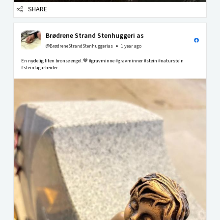
SHARE
Brødrene Strand Stenhuggeri as
@BrødreneStrandStenhuggerias
1 year ago
En nydelig liten bronse engel.🤎 #gravminne #gravminner #stein #naturstein
#steinfagarbeider