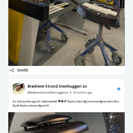
SHARE
Brødrene Strand Stenhuggeri as
@BrødreneStrandStenhuggerias
10 months ago
En lykt pynter opp nå i høstmørket.🧡🍁🍂 #naturstein #gravminne #gravstein #lys
#lykt #natursteiner #granitt