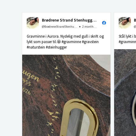
Brødrene Strand Stenhuggeri as
@BrødreneStrandStenhuggerias
2 months ago
Gravminne i Aurora. Nydelig med gull i skrift og
Stål lykt i
lykt som passer til.🤩 #gravminne #gravstein
#gravminne
#naturstein #steinhugger