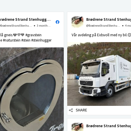
Brødrene Strand Stenhuggeri as
@BrødreneStrandStenhuggerias
3 months ago
@BrødreneStrandStenhuggerias
 blå gneis.🩶💜💙 #gravstein
Vår avdeling på Eidsvoll med ny bil.
 #naturstein #stein #steinhugger
SHARE