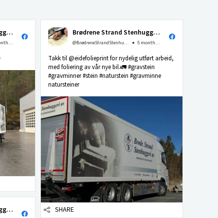
Brødrene Strand Stenhuggeri as
Brødrene Strand Stenhuggeri as
4 months ago
@BrødreneStrandStenhuggerias
5 months ago

Takk til @eidefolieprint for nydelig utført arbeid,
med foliering av vår nye bil.🚛 #gravstein
#gravminner #stein #naturstein #gravminne
natursteiner
Brødrene Strand Stenhuggeri as
SHARE