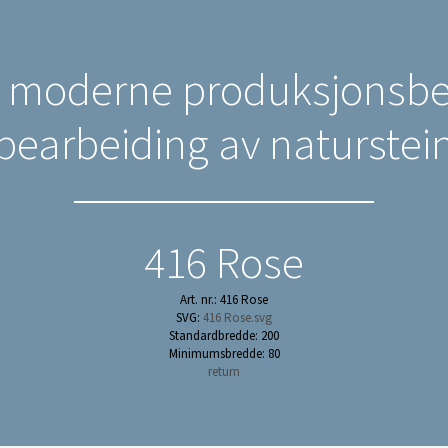
n moderne produksjonsbed
bearbeiding av naturstei
416 Rose
Art. nr.: 416 Rose
SVG:
416 Rose.svg
Standardbredde: 200
Minimumsbredde: 80
return