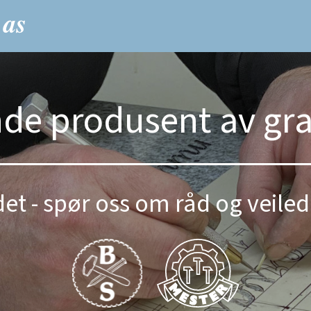
nde produsent av gr
et - spør oss om råd og veiled