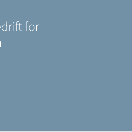
rift for
n