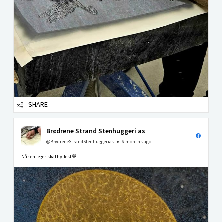
SHARE
Brødrene Strand Stenhuggeri as
@BrødreneStrandStenhuggerias
6 months ago
Når en jeger skal hyllest💙