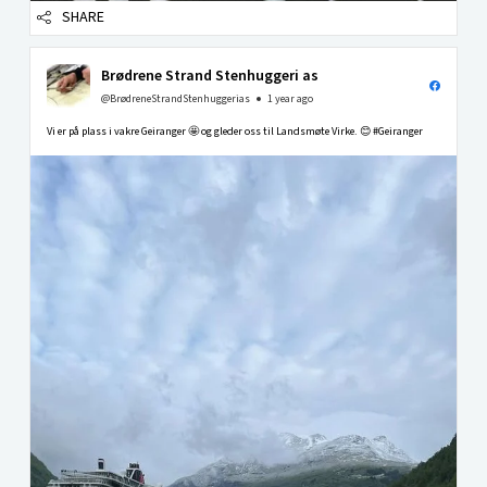
SHARE
Brødrene Strand Stenhuggeri as
@BrødreneStrandStenhuggerias
1 year ago
Vi er på plass i vakre Geiranger 🤩 og gleder oss til Landsmøte Virke. 😊 #Geiranger