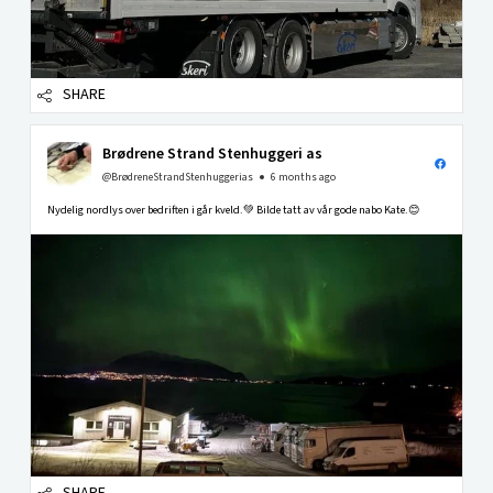
SHARE
Brødrene Strand Stenhuggeri as
@BrødreneStrandStenhuggerias
6 months ago
Nydelig nordlys over bedriften i går kveld.💚 Bilde tatt av vår gode nabo Kate.😊