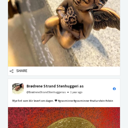
SHARE
Brødrene Strand Stenhuggeri as
@BrødreneStrandStenhuggerias
1 year ago
Mye fint som blir levert om dagen. 🧡 #gravminne #gravminner #naturstein #stein