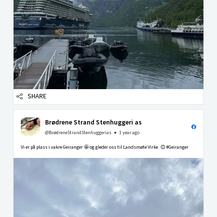
SHARE
Brødrene Strand Stenhuggeri as
@BrødreneStrandStenhuggerias
1 year ago
Vi er på plass i vakre Geiranger 🤩 og gleder oss til Landsmøte Virke. 😊 #Geiranger