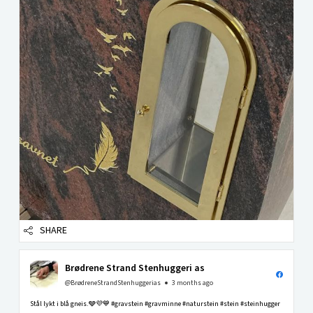
SHARE
Brødrene Strand Stenhuggeri as
@BrødreneStrandStenhuggerias
3 months ago
Stål lykt i blå gneis.🩶💜💙 #gravstein #gravminne #naturstein #stein #steinhugger