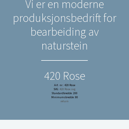
Vi er en moderne
produksjonsbedrift for
bearbeiding av
naturstein
420 Rose
Art. nr.: 420 Rose
SVG:
420 Rose.svg
Standardbredde: 200
Minimumsbredde: 80
return