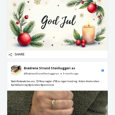
SHARE
Brødrene Strand Stenhuggeri as
@BrødreneStrandStenhuggerias
9 months ago
Bedriftsbesøk hos oss. 😊 Rosa negler 💅🏼 er ingen hindring. #stein #naturstein
#prikkhamring #gravstein #gravminne