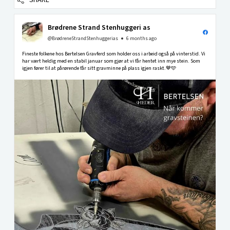
SHARE
Brødrene Strand Stenhuggeri as
@BrødreneStrandStenhuggerias
6 months ago
Fineste folkene hos Bertelsen Gravferd som holder oss i arbeid også på vinterstid. Vi
har vært heldig med en stabil januar som gjør at vi får hentet inn mye stein. Som
igjen fører til at pårørende får sitt gravminne på plass igjen raskt.🤎🩵