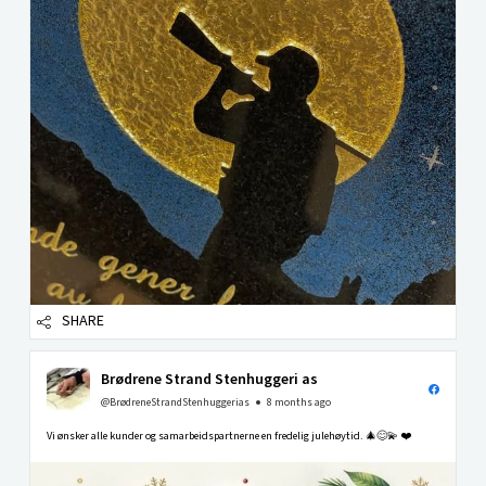
SHARE
Brødrene Strand Stenhuggeri as
@BrødreneStrandStenhuggerias
8 months ago
Vi ønsker alle kunder og samarbeidspartnerne en fredelig julehøytid. 🎄😊💫 ❤️