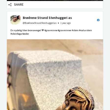
SHARE
Brødrene Strand Stenhuggeri as
@BrødreneStrandStenhuggerias
1 year ago
En nydelig liten bronse engel.🤎 #gravminne #gravminner #stein #naturstein
#steinfagarbeider