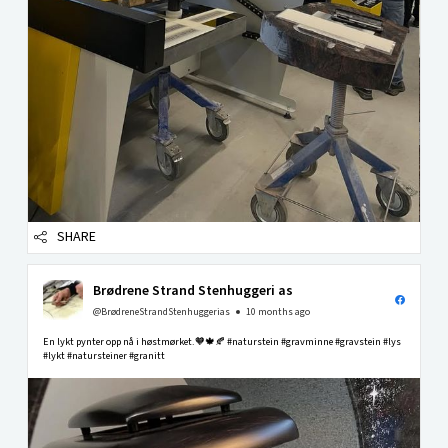
SHARE
Brødrene Strand Stenhuggeri as
@BrødreneStrandStenhuggerias
10 months ago
En lykt pynter opp nå i høstmørket.🧡🍁🍂 #naturstein #gravminne #gravstein #lys
#lykt #natursteiner #granitt