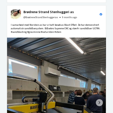
Brødrene Strand Stenhuggeri as
@BrødreneStrandStenhuggerias
9 months ago
I samarbeid med Norstein as har vi hatt besøk av Blast Effect. De har demonstrert
automatisk sandblåsesystem. Blåsebro Supreme CNC og støvfri sandblåser ULTRA.
#sandblasting #gravminne #naturstein #stein