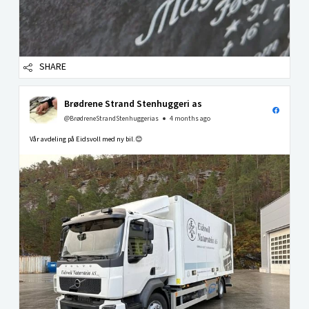
SHARE
Brødrene Strand Stenhuggeri as
@BrødreneStrandStenhuggerias
4 months ago
Vår avdeling på Eidsvoll med ny bil.😊