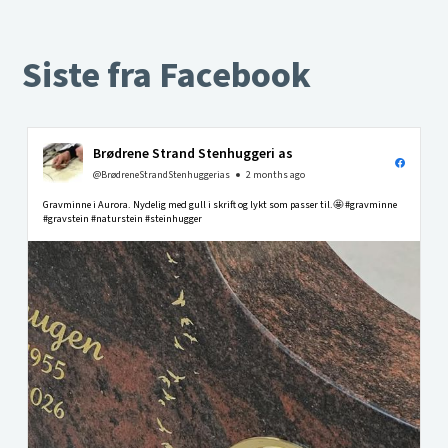
Siste fra Facebook
Brødrene Strand Stenhuggeri as
@BrødreneStrandStenhuggerias
2 months ago
Gravminne i Aurora. Nydelig med gull i skrift og lykt som passer til.🤩 #gravminne
#gravstein #naturstein #steinhugger