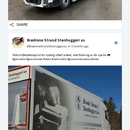
SHARE
Brødrene Strand Stenhuggeri as
@BrødreneStrandStenhuggerias
5 months ago
Takk til @eidefolieprint for nydelig utført arbeid, med foliering av vår nye bil.🚛
#gravstein #gravminner #stein #naturstein #gravminne natursteiner