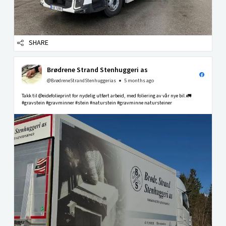
SHARE
Brødrene Strand Stenhuggeri as
@BrødreneStrandStenhuggerias
5 months ago
Takk til @eidefolieprint for nydelig utført arbeid, med foliering av vår nye bil.🚛
#gravstein #gravminner #stein #naturstein #gravminne natursteiner