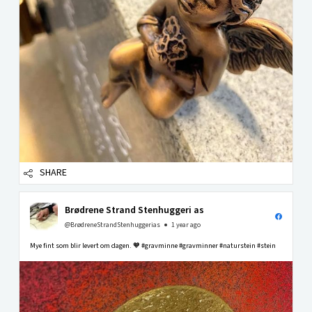
SHARE
Brødrene Strand Stenhuggeri as
@BrødreneStrandStenhuggerias
1 year ago
Mye fint som blir levert om dagen. 🧡 #gravminne #gravminner #naturstein #stein