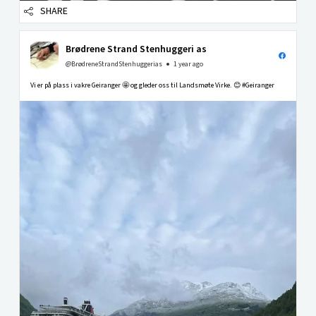
SHARE
Brødrene Strand Stenhuggeri as
@BrødreneStrandStenhuggerias
1 year ago
Vi er på plass i vakre Geiranger 🤩 og gleder oss til Landsmøte Virke. 😊 #Geiranger