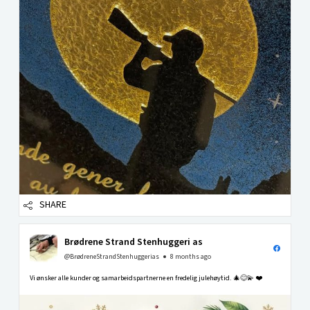
SHARE
Brødrene Strand Stenhuggeri as
@BrødreneStrandStenhuggerias
8 months ago
Vi ønsker alle kunder og samarbeidspartnerne en fredelig julehøytid. 🎄😊💫 ❤️