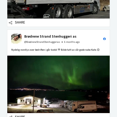
SHARE
Brødrene Strand Stenhuggeri as
@BrødreneStrandStenhuggerias
6 months ago
Nydelig nordlys over bedriften i går kveld.💚 Bilde tatt av vår gode nabo Kate.😊