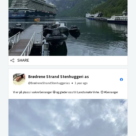
SHARE
Brødrene Strand Stenhuggeri as
@BrødreneStrandStenhuggerias
1 year ago
Vi er på plass i vakre Geiranger 🤩 og gleder oss til Landsmøte Virke. 😊 #Geiranger