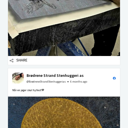
SHARE
Brødrene Strand Stenhuggeri as
@BrødreneStrandStenhuggerias
6 months ago
Når en jeger skal hyllest💙