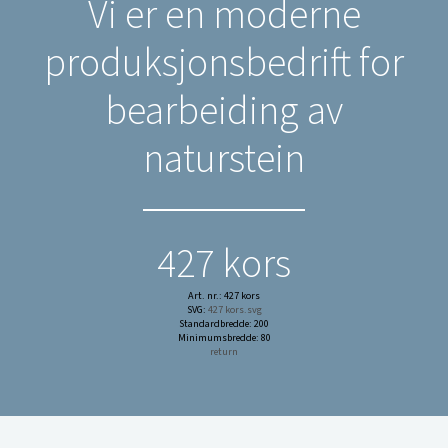
Vi er en moderne
produksjonsbedrift for
bearbeiding av
naturstein
427 kors
Art. nr.: 427 kors
SVG:
427 kors.svg
Standardbredde: 200
Minimumsbredde: 80
return