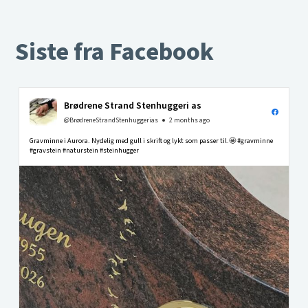
Siste fra Facebook
Brødrene Strand Stenhuggeri as
@BrødreneStrandStenhuggerias
2 months ago
Gravminne i Aurora. Nydelig med gull i skrift og lykt som passer til.🤩 #gravminne
#gravstein #naturstein #steinhugger