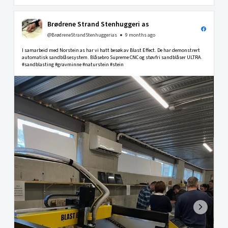
Brødrene Strand Stenhuggeri as
@BrødreneStrandStenhuggerias
9 months ago
I samarbeid med Norstein as har vi hatt besøk av Blast Effect. De har demonstrert
automatisk sandblåsesystem. Blåsebro Supreme CNC og støvfri sandblåser ULTRA.
#sandblasting #gravminne #naturstein #stein