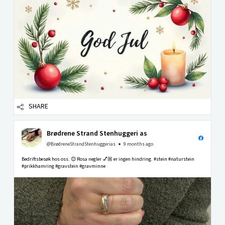
SHARE
Brødrene Strand Stenhuggeri as
@BrødreneStrandStenhuggerias
9 months ago
Bedriftsbesøk hos oss. 😊 Rosa negler 💅🏼 er ingen hindring. #stein #naturstein
#prikkhamring #gravstein #gravminne