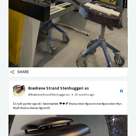
SHARE
Brødrene Strand Stenhuggeri as
@BrødreneStrandStenhuggerias
10 months ago
En lykt pynter opp nå i høstmørket.🧡🍁🍂 #naturstein #gravminne #gravstein #lys
#lykt #natursteiner #granitt