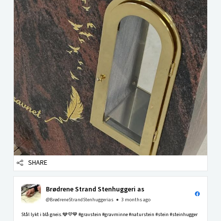
SHARE
Brødrene Strand Stenhuggeri as
@BrødreneStrandStenhuggerias
3 months ago
Stål lykt i blå gneis.🩶💜💙 #gravstein #gravminne #naturstein #stein #steinhugger