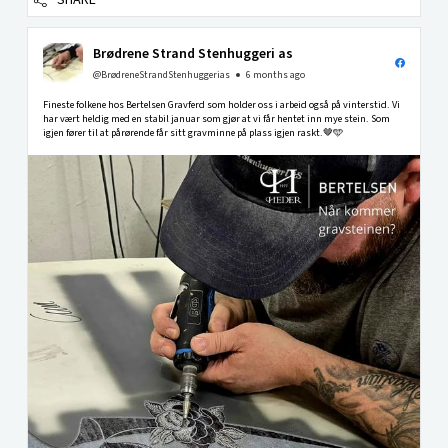
SHARE
Brødrene Strand Stenhuggeri as
@BrødreneStrandStenhuggerias
6 months ago
Fineste folkene hos Bertelsen Gravferd som holder oss i arbeid også på vinterstid. Vi
har vært heldig med en stabil januar som gjør at vi får hentet inn mye stein. Som
igjen fører til at pårørende får sitt gravminne på plass igjen raskt.🤎🩵