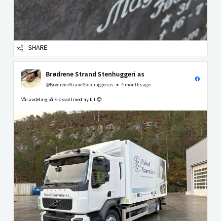
SHARE
Brødrene Strand Stenhuggeri as
@BrødreneStrandStenhuggerias
4 months ago
Vår avdeling på Eidsvoll med ny bil.😊