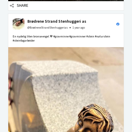
SHARE
Brødrene Strand Stenhuggeri as
@BrødreneStrandStenhuggerias
1 year ago
En nydelig liten bronse engel.🤎 #gravminne #gravminner #stein #naturstein
#steinfagarbeider