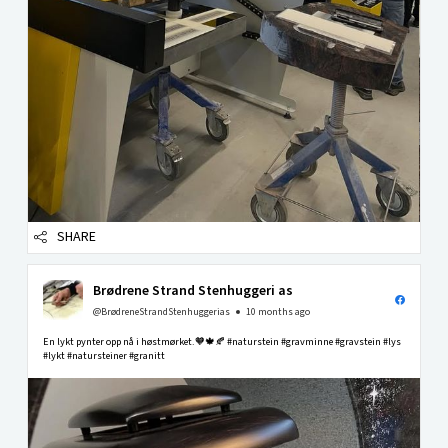
SHARE
Brødrene Strand Stenhuggeri as
@BrødreneStrandStenhuggerias
10 months ago
En lykt pynter opp nå i høstmørket.🧡🍁🍂 #naturstein #gravminne #gravstein #lys
#lykt #natursteiner #granitt