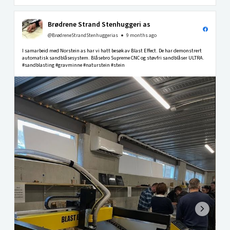
Brødrene Strand Stenhuggeri as
@BrødreneStrandStenhuggerias
9 months ago
I samarbeid med Norstein as har vi hatt besøk av Blast Effect. De har demonstrert
automatisk sandblåsesystem. Blåsebro Supreme CNC og støvfri sandblåser ULTRA.
#sandblasting #gravminne #naturstein #stein