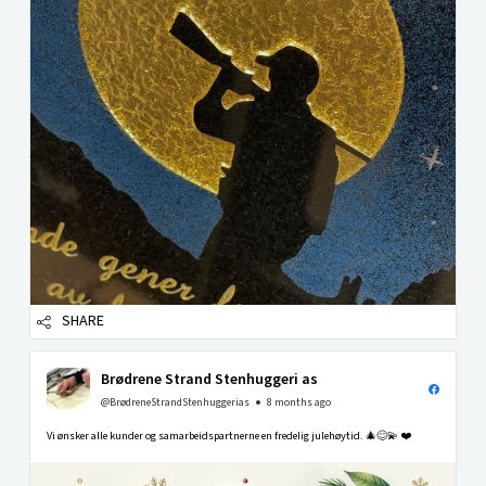
SHARE
Brødrene Strand Stenhuggeri as
@BrødreneStrandStenhuggerias
8 months ago
Vi ønsker alle kunder og samarbeidspartnerne en fredelig julehøytid. 🎄😊💫 ❤️