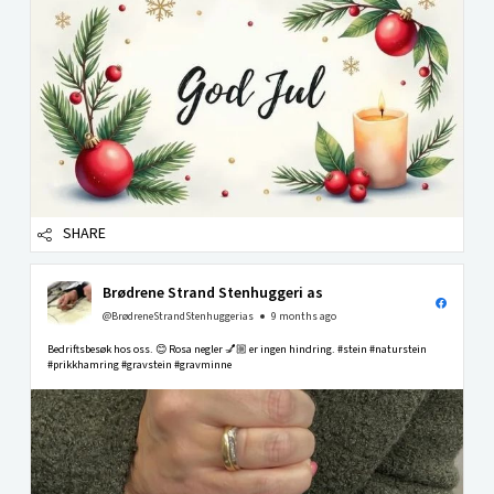
SHARE
Brødrene Strand Stenhuggeri as
@BrødreneStrandStenhuggerias
9 months ago
Bedriftsbesøk hos oss. 😊 Rosa negler 💅🏼 er ingen hindring. #stein #naturstein
#prikkhamring #gravstein #gravminne