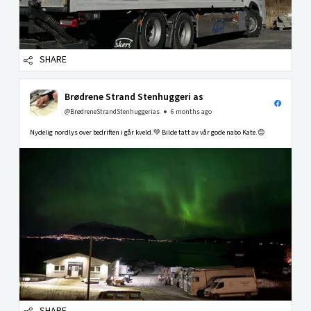
SHARE
Brødrene Strand Stenhuggeri as
@BrødreneStrandStenhuggerias
6 months ago
Nydelig nordlys over bedriften i går kveld.💚 Bilde tatt av vår gode nabo Kate.😊