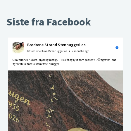
Siste fra Facebook
Brødrene Strand Stenhuggeri as
@BrødreneStrandStenhuggerias
2 months ago
Gravminne i Aurora. Nydelig med gull i skrift og lykt som passer til.🤩 #gravminne
#gravstein #naturstein #steinhugger