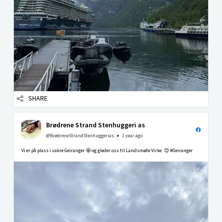
SHARE
Brødrene Strand Stenhuggeri as
@BrødreneStrandStenhuggerias
1 year ago
Vi er på plass i vakre Geiranger 🤩 og gleder oss til Landsmøte Virke. 😊 #Geiranger