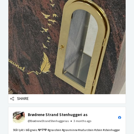
SHARE
Brødrene Strand Stenhuggeri as
@BrødreneStrandStenhuggerias
3 months ago
Stål lykt i blå gneis.🩶💜💙 #gravstein #gravminne #naturstein #stein #steinhugger