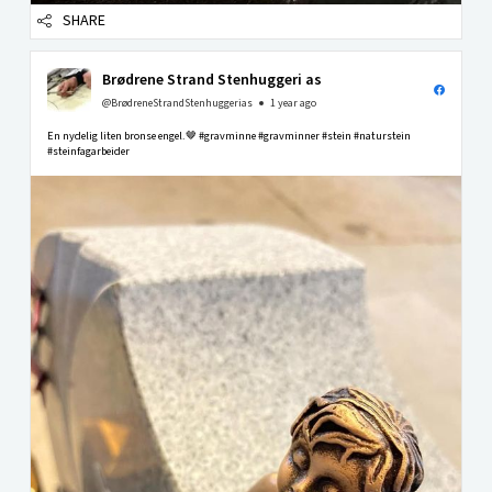
SHARE
Brødrene Strand Stenhuggeri as
@BrødreneStrandStenhuggerias
1 year ago
En nydelig liten bronse engel.🤎 #gravminne #gravminner #stein #naturstein
#steinfagarbeider