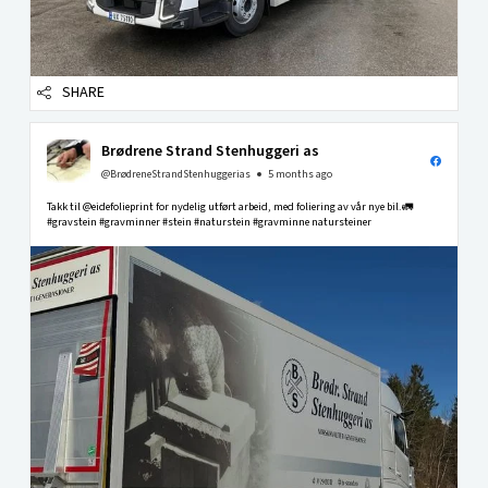
SHARE
Brødrene Strand Stenhuggeri as
@BrødreneStrandStenhuggerias
5 months ago
Takk til @eidefolieprint for nydelig utført arbeid, med foliering av vår nye bil.🚛
#gravstein #gravminner #stein #naturstein #gravminne natursteiner