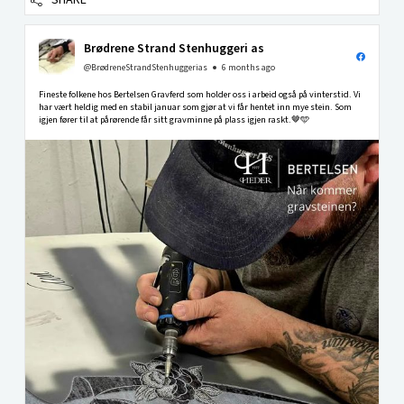
SHARE
Brødrene Strand Stenhuggeri as
@BrødreneStrandStenhuggerias
6 months ago
Fineste folkene hos Bertelsen Gravferd som holder oss i arbeid også på vinterstid. Vi
har vært heldig med en stabil januar som gjør at vi får hentet inn mye stein. Som
igjen fører til at pårørende får sitt gravminne på plass igjen raskt.🤎🩵