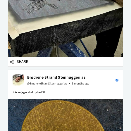
SHARE
Brødrene Strand Stenhuggeri as
@BrødreneStrandStenhuggerias
6 months ago
Når en jeger skal hyllest💙