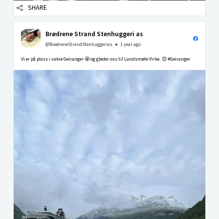
SHARE
Brødrene Strand Stenhuggeri as
@BrødreneStrandStenhuggerias
1 year ago
Vi er på plass i vakre Geiranger 🤩 og gleder oss til Landsmøte Virke. 😊 #Geiranger