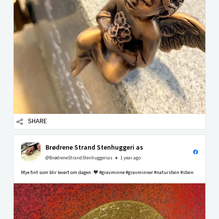
SHARE
Brødrene Strand Stenhuggeri as
@BrødreneStrandStenhuggerias
1 year ago
Mye fint som blir levert om dagen. 🧡 #gravminne #gravminner #naturstein #stein