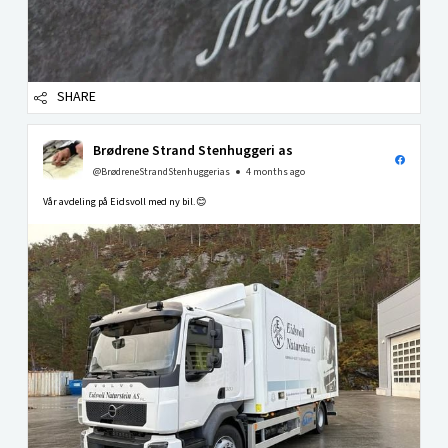
SHARE
Brødrene Strand Stenhuggeri as
@BrødreneStrandStenhuggerias
4 months ago
Vår avdeling på Eidsvoll med ny bil.😊