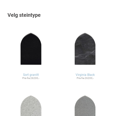
Velg steintype
Sort granitt
Virginia Black
Pris fra 26200,-
Pris fra 26200,-