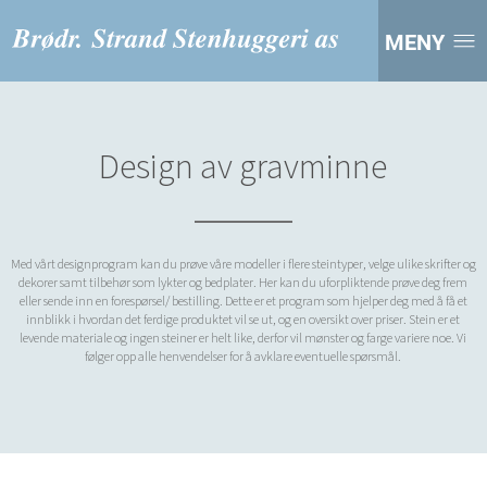
MENY
Design av gravminne
Med vårt designprogram kan du prøve våre modeller i flere steintyper, velge ulike skrifter og
dekorer samt tilbehør som lykter og bedplater. Her kan du uforpliktende prøve deg frem
eller sende inn en forespørsel/ bestilling. Dette er et program som hjelper deg med å få et
innblikk i hvordan det ferdige produktet vil se ut, og en oversikt over priser. Stein er et
levende materiale og ingen steiner er helt like, derfor vil mønster og farge variere noe. Vi
følger opp alle henvendelser for å avklare eventuelle spørsmål.