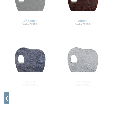
Grå Granitt
Aurora
Pris fra 27950,-
Pris fra 29150,-
Blå Gneis
Hvit Gneis
Pris fra 27950,-
Pris fra 27950,-
❮