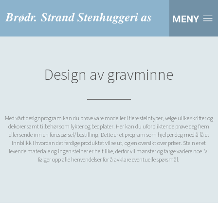
MENY
Design av gravminne
Med vårt designprogram kan du prøve våre modeller i flere steintyper, velge ulike skrifter og
dekorer samt tilbehør som lykter og bedplater. Her kan du uforpliktende prøve deg frem
eller sende inn en forespørsel/ bestilling. Dette er et program som hjelper deg med å få et
innblikk i hvordan det ferdige produktet vil se ut, og en oversikt over priser. Stein er et
levende materiale og ingen steiner er helt like, derfor vil mønster og farge variere noe. Vi
følger opp alle henvendelser for å avklare eventuelle spørsmål.