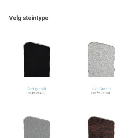
Velg steintype
Sort granitt
Hvit Granitt
Pris fra 26400,-
Pris fra 25200,-