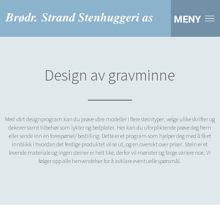
MENY
Design av gravminne
Med vårt designprogram kan du prøve våre modeller i flere steintyper, velge ulike skrifter og
dekorer samt tilbehør som lykter og bedplater. Her kan du uforpliktende prøve deg frem
eller sende inn en forespørsel/ bestilling. Dette er et program som hjelper deg med å få et
innblikk i hvordan det ferdige produktet vil se ut, og en oversikt over priser. Stein er et
levende materiale og ingen steiner er helt like, derfor vil mønster og farge variere noe. Vi
følger opp alle henvendelser for å avklare eventuelle spørsmål.