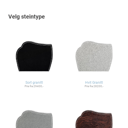
Velg steintype
Sort granitt
Hvit Granitt
Pris fra 29400,-
Pris fra 28200,-