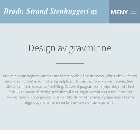
MENY
Design av gravminne
Med vårt designprogram kan du prøve våre modeller i flere steintyper, velge ulike skrifter og
dekorer samt tilbehør som lykter og bedplater. Her kan du uforpliktende prøve deg frem
eller sende inn en forespørsel/ bestilling. Dette er et program som hjelper deg med å få et
innblikk i hvordan det ferdige produktet vil se ut, og en oversikt over priser. Stein er et
levende materiale og ingen steiner er helt like, derfor vil mønster og farge variere noe. Vi
følger opp alle henvendelser for å avklare eventuelle spørsmål.