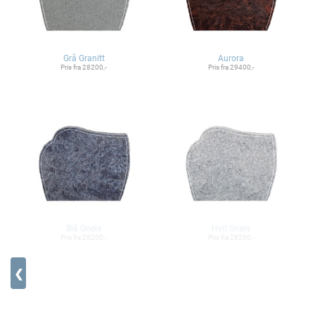
Grå Granitt
Aurora
Pris fra 28200,-
Pris fra 29400,-
Blå Gneis
Hvit Gneis
Pris fra 28200,-
Pris fra 28200,-
❮