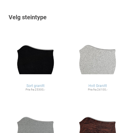
Velg steintype
Sort granitt
Hvit Granitt
Pris fra 25300,-
Pris fra 24100,-