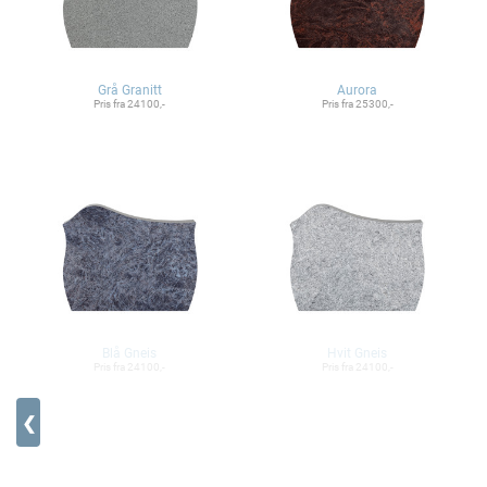
Grå Granitt
Aurora
Pris fra 24100,-
Pris fra 25300,-
Blå Gneis
Hvit Gneis
Pris fra 24100,-
Pris fra 24100,-
❮