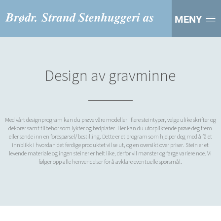
MENY
Design av gravminne
Med vårt designprogram kan du prøve våre modeller i flere steintyper, velge ulike skrifter og
dekorer samt tilbehør som lykter og bedplater. Her kan du uforpliktende prøve deg frem
eller sende inn en forespørsel/ bestilling. Dette er et program som hjelper deg med å få et
innblikk i hvordan det ferdige produktet vil se ut, og en oversikt over priser. Stein er et
levende materiale og ingen steiner er helt like, derfor vil mønster og farge variere noe. Vi
følger opp alle henvendelser for å avklare eventuelle spørsmål.