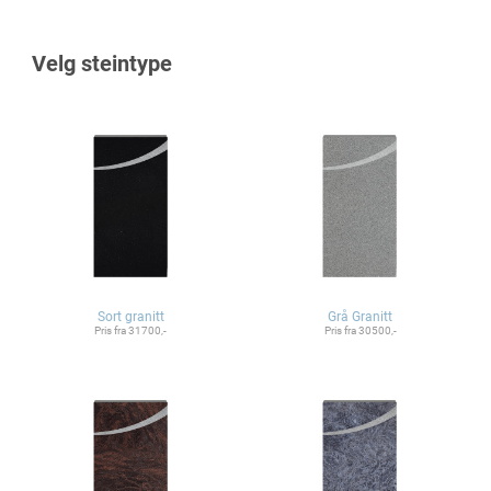
Velg steintype
Sort granitt
Grå Granitt
Pris fra 31700,-
Pris fra 30500,-