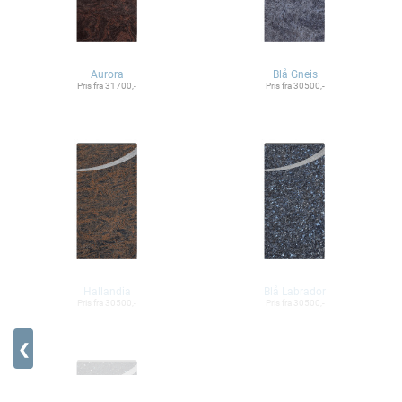
Aurora
Blå Gneis
Pris fra 31700,-
Pris fra 30500,-
Hallandia
Blå Labrador
Pris fra 30500,-
Pris fra 30500,-
❮