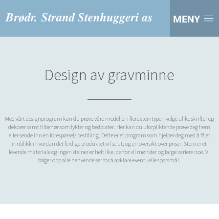
MENY
Design av gravminne
Med vårt designprogram kan du prøve våre modeller i flere steintyper, velge ulike skrifter og
dekorer samt tilbehør som lykter og bedplater. Her kan du uforpliktende prøve deg frem
eller sende inn en forespørsel/ bestilling. Dette er et program som hjelper deg med å få et
innblikk i hvordan det ferdige produktet vil se ut, og en oversikt over priser. Stein er et
levende materiale og ingen steiner er helt like, derfor vil mønster og farge variere noe. Vi
følger opp alle henvendelser for å avklare eventuelle spørsmål.