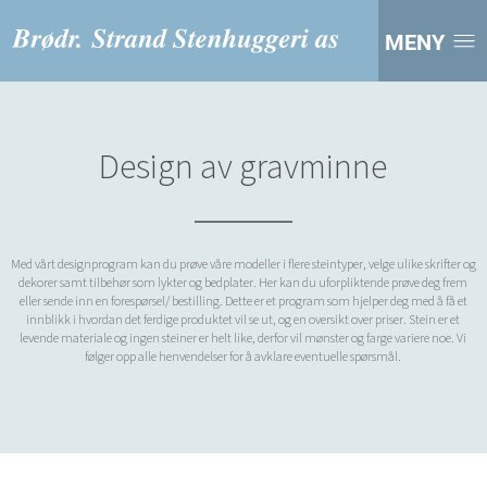
MENY
Design av gravminne
Med vårt designprogram kan du prøve våre modeller i flere steintyper, velge ulike skrifter og
dekorer samt tilbehør som lykter og bedplater. Her kan du uforpliktende prøve deg frem
eller sende inn en forespørsel/ bestilling. Dette er et program som hjelper deg med å få et
innblikk i hvordan det ferdige produktet vil se ut, og en oversikt over priser. Stein er et
levende materiale og ingen steiner er helt like, derfor vil mønster og farge variere noe. Vi
følger opp alle henvendelser for å avklare eventuelle spørsmål.