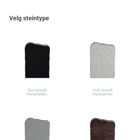
Velg steintype
Sort granitt
Hvit Granitt
Pris fra 25900,-
Pris fra 24700,-