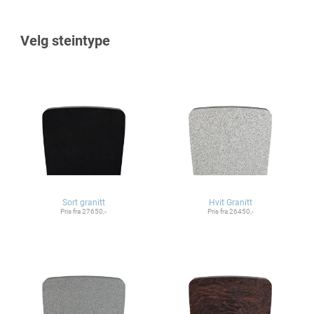
Velg steintype
Sort granitt
Hvit Granitt
Pris fra 27650,-
Pris fra 26450,-