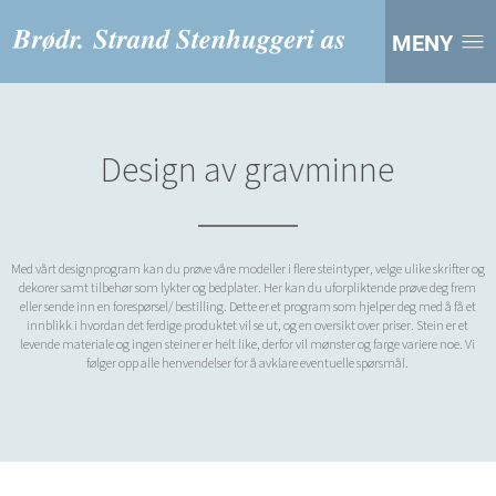
MENY
Design av gravminne
Med vårt designprogram kan du prøve våre modeller i flere steintyper, velge ulike skrifter og
dekorer samt tilbehør som lykter og bedplater. Her kan du uforpliktende prøve deg frem
eller sende inn en forespørsel/ bestilling. Dette er et program som hjelper deg med å få et
innblikk i hvordan det ferdige produktet vil se ut, og en oversikt over priser. Stein er et
levende materiale og ingen steiner er helt like, derfor vil mønster og farge variere noe. Vi
følger opp alle henvendelser for å avklare eventuelle spørsmål.