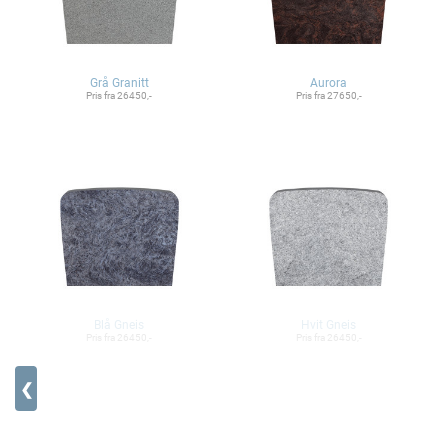
Grå Granitt
Aurora
Pris fra 26450,-
Pris fra 27650,-
Blå Gneis
Hvit Gneis
Pris fra 26450,-
Pris fra 26450,-
❮