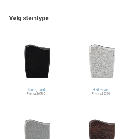
Velg steintype
Sort granitt
Hvit Granitt
Pris fra 26500,-
Pris fra 25300,-