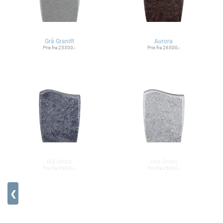
Grå Granitt
Aurora
Pris fra 25300,-
Pris fra 26500,-
Blå Gneis
Hvit Gneis
Pris fra 25300,-
Pris fra 25300,-
❮