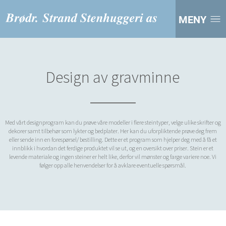
MENY
Design av gravminne
Med vårt designprogram kan du prøve våre modeller i flere steintyper, velge ulike skrifter og
dekorer samt tilbehør som lykter og bedplater. Her kan du uforpliktende prøve deg frem
eller sende inn en forespørsel/ bestilling. Dette er et program som hjelper deg med å få et
innblikk i hvordan det ferdige produktet vil se ut, og en oversikt over priser. Stein er et
levende materiale og ingen steiner er helt like, derfor vil mønster og farge variere noe. Vi
følger opp alle henvendelser for å avklare eventuelle spørsmål.